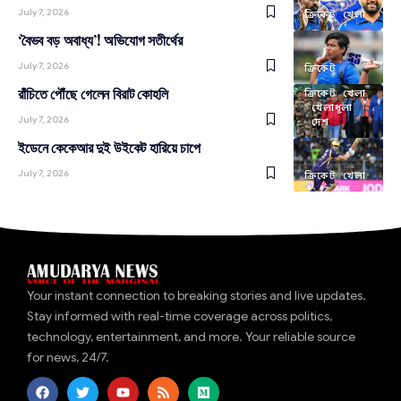
July 7, 2026
ক্রিকেট
খেলা
‘বৈভব বড় অবাধ্য’! অভিযোগ সতীর্থের
July 7, 2026
ক্রিকেট
রাঁচিতে পৌঁছে গেলেন বিরাট কোহলি
ক্রিকেট
খেলা
খেলাধূলা
July 7, 2026
দেশ
ইডেনে কেকেআর দুই উইকেট হারিয়ে চাপে
July 7, 2026
ক্রিকেট
খেলা
Your instant connection to breaking stories and live updates.
Stay informed with real-time coverage across politics,
technology, entertainment, and more. Your reliable source
for news, 24/7.