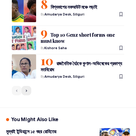
বিশ্বকাপের নকআউট মঞ্চে লড়াই
By
Amudarya Desk, Siliguri
Top 10 Genz short forms one
must know
By
Kishore Saha
রাজনৈতিক বৈঠকে কুণাল-অভিষেকের প্রকাশ্য
মতবিরোধ
By
Amudarya Desk, Siliguri
You Might Also Like
মুম্বাই ইন্ডিয়ান্সে ১৫ বছর রোহিতের