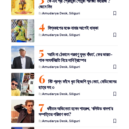
কে এই শ্রী প্রেমানন্দ গোবিন্দ শরণজী মহারাজ ?
জেনে নিন
By
Amudarya Desk, Siliguri
বিশ্বকাপের মঞ্চে নামার আগেই ধাক্কা
By
Amudarya Desk, Siliguri
‘আমি না ঠেকালে পরমাণু যুদ্ধ বাঁধত’, ফের ভারত-
পাক সংঘর্ষবিরতি নিয়ে দাবি ট্রাম্পের
By
Amudarya Desk, Siliguri
নিট প্রশ্ন ফাঁসে ধৃত বিজেপি যুব নেতা, মেডিকেলের
ছাত্র সহ ৩
By
Amudarya Desk, Siliguri
ধনীতম অভিনেতা হলেন শাহরুখ, ‘বলিউড বাদশা’র
সম্পত্তির পরিমাণ কত?
By
Amudarya Desk, Siliguri