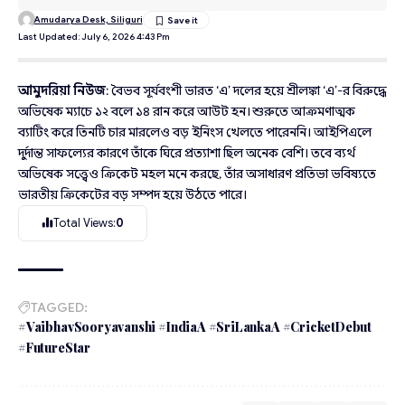
Amudarya Desk, Siliguri
Last Updated: July 6, 2026 4:43 Pm
আমুদরিয়া নিউজ
: বৈভব সূর্যবংশী ভারত ‘এ’ দলের হয়ে শ্রীলঙ্কা ‘এ’-র বিরুদ্ধে
অভিষেক ম্যাচে ১২ বলে ১৪ রান করে আউট হন। শুরুতে আক্রমণাত্মক
ব্যাটিং করে তিনটি চার মারলেও বড় ইনিংস খেলতে পারেননি। আইপিএলে
দুর্দান্ত সাফল্যের কারণে তাঁকে ঘিরে প্রত্যাশা ছিল অনেক বেশি। তবে ব্যর্থ
অভিষেক সত্ত্বেও ক্রিকেট মহল মনে করছে, তাঁর অসাধারণ প্রতিভা ভবিষ্যতে
ভারতীয় ক্রিকেটের বড় সম্পদ হয়ে উঠতে পারে।
Total Views:
0
TAGGED:
#VaibhavSooryavanshi #IndiaA #SriLankaA #CricketDebut
#FutureStar