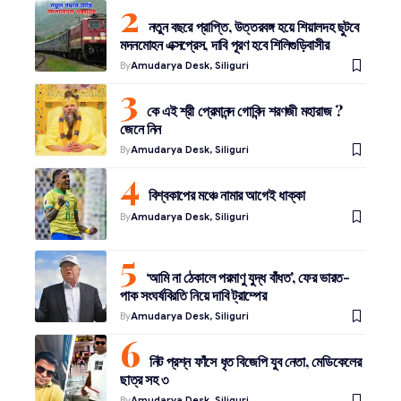
নতুন বছরে প্রাপ্তি, উত্তরবঙ্গ হয়ে শিয়ালদহ ছুটবে
মদনমোহন এক্সপ্রেস, দাবি পূরণ হবে শিলিগুড়িবাসীর
By
Amudarya Desk, Siliguri
কে এই শ্রী প্রেমানন্দ গোবিন্দ শরণজী মহারাজ ?
জেনে নিন
By
Amudarya Desk, Siliguri
বিশ্বকাপের মঞ্চে নামার আগেই ধাক্কা
By
Amudarya Desk, Siliguri
‘আমি না ঠেকালে পরমাণু যুদ্ধ বাঁধত’, ফের ভারত-
পাক সংঘর্ষবিরতি নিয়ে দাবি ট্রাম্পের
By
Amudarya Desk, Siliguri
নিট প্রশ্ন ফাঁসে ধৃত বিজেপি যুব নেতা, মেডিকেলের
ছাত্র সহ ৩
By
Amudarya Desk, Siliguri