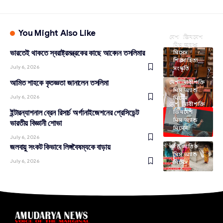
You Might Also Like
দেশ
ভিনদেশ
মিস অ্যান্ড
ভারতেই থাকতে স্বরাষ্ট্রমন্ত্রকের কাছে আবেদন তসলিমার
মিসেস
শিল্প সাহিত্য
July 6, 2026
সংস্কৃতি
আমিত শাহকে কৃতজ্ঞতা জানালেন তসলিমা
দেশ
নারীশক্তি
মিস অ্যান্ড
July 6, 2026
মিসেস
দেশ
নারীশক্তি
ইন্টারন্যাশনাল ব্রেন রিসার্চ অর্গানাইজেশনের প্রেসিডেন্ট
ভিনদেশ
মিস অ্যান্ড
ভারতীয় বিজ্ঞানী শোভা
মিসেস
July 6, 2026
জলবায়ু সংকট কিভাবে লিঙ্গবৈষম্যকে বাড়ায়
আন্তর্জাতিক
মিস অ্যান্ড
July 6, 2026
মিসেস