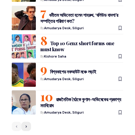
ধনীতম অভিনেতা হলেন শাহরুখ, ‘বলিউড বাদশা’র
সম্পত্তির পরিমাণ কত?
By
Amudarya Desk, Siliguri
Top 10 Genz short forms one
must know
By
Kishore Saha
বিশ্বকাপের নকআউট মঞ্চে লড়াই
By
Amudarya Desk, Siliguri
রাজনৈতিক বৈঠকে কুণাল-অভিষেকের প্রকাশ্য
মতবিরোধ
By
Amudarya Desk, Siliguri