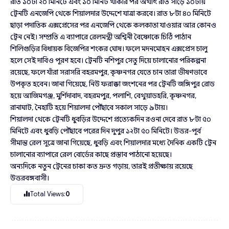
রাত ১০টা ২০ মিনিটে এবং ১০ মিনিট থাকার পর অর্থাৎ রাত সাড়ে ১০টায়
ট্রেনটি এনজেপি থেকে শিয়ালদার উদ্দেশে যাত্রা করবে। রাত ৮টা ৪০ মিনিটে
ছাড়া পদাতিক এক্সপ্রেসের পর এনজেপি থেকে কলকাতা যাওয়ার আর কোনও
ট্রেন নেই। সম্প্রতি এ ব্যাপারে রেলমন্ত্রী অশ্বিনী বৈষ্ণোকে চিঠি পাঠান
শিলিগুড়ির বিধায়ক বিজেপির শংকর ঘোষ। ফলে মদনমোহন এক্সপ্রেস চালু
হলে সেই দাবিও পূরণ হবে। ট্রেনটি নশিপুর সেতু দিয়ে চালানোর পরিকল্পনা
রয়েছে, ফলে যাঁরা সরাসরি বহরমপুর, কৃষ্ণনগর যেতে চান তারা ভীষণভাবে
উপকৃত হবেন। জানা গিয়েছে, নিউ ফরাক্কা জংশনের পর ট্রেনটি জঙ্গিপুর রোড
হয়ে আজিমগঞ্জ, মুর্শিদাবাদ, বহরমপুর, পলাশি, বেথুয়াডহরি, কৃষ্ণনগর,
রানাঘাট, নৈহাটি হয়ে শিয়ালদা পৌঁছাবে সকাল সাড়ে ৯টায়।
শিয়ালদা থেকে ট্রেনটি ধুবড়ির উদ্দেশে প্রত্যেকদিন রওনা দেবে রাত ৮টা ৫০
মিনিটে এবং ধুবড়ি পৌঁছাবে পরের দিন দুপুর ১২টা ৫০ মিনিটে। উত্তর-পূর্ব
সীমান্ত রেল সূত্রে জানা গিয়েছে, ধুবড়ি এবং শিয়ালদার মধ্যে দৈনিক একটি ট্রেন
চালানোর ব্যাপারে রেল বোর্ডের কাছে প্রস্তাব পাঠানো হয়েছে।
অন্যদিকে নতুন ট্রেনের চাকা কত দ্রুত গড়ায়, তারই প্রতীক্ষায় রয়েছে
উত্তরবঙ্গবাসী।
Total Views:
0