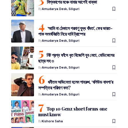
বিশ্বকাপের মঞ্চে নামার আগেই ধাক্কা
By
Amudarya Desk, Siliguri
‘আমি না ঠেকালে পরমাণু যুদ্ধ বাঁধত’, ফের ভারত-
পাক সংঘর্ষবিরতি নিয়ে দাবি ট্রাম্পের
By
Amudarya Desk, Siliguri
নিট প্রশ্ন ফাঁসে ধৃত বিজেপি যুব নেতা, মেডিকেলের
ছাত্র সহ ৩
By
Amudarya Desk, Siliguri
ধনীতম অভিনেতা হলেন শাহরুখ, ‘বলিউড বাদশা’র
সম্পত্তির পরিমাণ কত?
By
Amudarya Desk, Siliguri
Top 10 Genz short forms one
must know
By
Kishore Saha