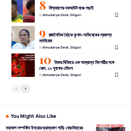
বিশ্বকাপের নকআউট মঞ্চে লড়াই
By
Amudarya Desk, Siliguri
রাজনৈতিক বৈঠকে কুণাল-অভিষেকের প্রকাশ্য
মতবিরোধ
By
Amudarya Desk, Siliguri
টাকার বিনিময়ে এক আক্রান্ত কিশোরীর সঙ্গে
সেক্স, ২০ যুবকের এইডস
By
Amudarya Desk, Siliguri
You Might Also Like
মহাকাশ সম্পর্কিত ইসরোর ভ্রাম্যমাণ গাড়ি কোচবিহারের
উত্তরবঙ্গ