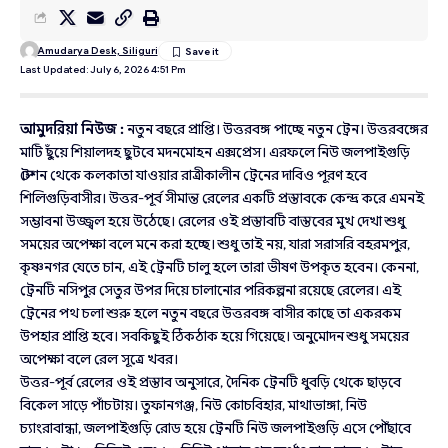
Amudarya Desk, Siliguri
Last Updated: July 6, 2026 4:51 Pm
আমুদরিয়া নিউজ :
নতুন বছরে প্রাপ্তি। উত্তরবঙ্গ পাচ্ছে নতুন ট্রেন। উত্তরবঙ্গের
মাটি ছুঁয়ে শিয়ালদহ ছুটবে মদনমোহন এক্সপ্রেস। এরফলে নিউ জলপাইগুড়ি
স্টেশন থেকে কলকাতা যাওয়ার রাত্রীকালীন ট্রেনের দাবিও পূরণ হবে
শিলিগুড়িবাসীর। উত্তর-পূর্ব সীমান্ত রেলের একটি প্রস্তাবকে কেন্দ্র করে এমনই
সম্ভাবনা উজ্জ্বল হয়ে উঠেছে। রেলের ওই প্রস্তাবটি বাস্তবের মুখ দেখা শুধু
সময়ের অপেক্ষা বলে মনে করা হচ্ছে। শুধু তাই নয়, যারা সরাসরি বহরমপুর,
কৃষ্ণনগর যেতে চান, এই ট্রেনটি চালু হলে তারা ভীষণ উপকৃত হবেন। কেননা,
ট্রেনটি নসিপুর সেতুর উপর দিয়ে চালানোর পরিকল্পনা রয়েছে রেলের। এই
ট্রেনের পথ চলা শুরু হলে নতুন বছরে উত্তরবঙ্গ বাসীর কাছে তা একরকম
উপহার প্রাপ্তি হবে। সবকিছুই ঠিকঠাক হয়ে গিয়েছে। অনুমোদন শুধু সময়ের
অপেক্ষা বলে রেল সূত্রে খবর।
উত্তর-পূর্ব রেলের ওই প্রস্তাব অনুসারে, দৈনিক ট্রেনটি ধুবড়ি থেকে ছাড়বে
বিকেল সাড়ে পাঁচটায়। তুফানগঞ্জ, নিউ কোচবিহার, মাথাভাঙ্গা, নিউ
চ্যাংরাবান্ধা, জলপাইগুড়ি রোড হয়ে ট্রেনটি নিউ জলপাইগুড়ি এসে পৌঁছাবে