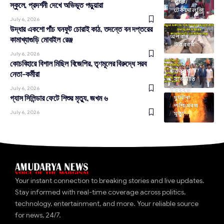
প্রযুক্তি/
স্কুলে, প্রদর্শনী দেখে অভিভূত পড়ুয়ারা
টেকনোলজি
July 6, 2026
উদ্ধার একশো পাঁচ ঘনফুট চোরাই কাঠ, তদন্তে বন দপ্তরের
অপরাধ
কামাখ্যাগুড়ি মোবাইল রেঞ্জ
উত্তরবঙ্গ
July 6, 2026
কোচবিহারে বিশাল মিছিল বিজেপির, তৃণমূলের বিরুদ্ধে সরব
উত্তরবঙ্গ
নেতা-কর্মীরা
রাজনীতি
July 6, 2026
উত্তরবঙ্গ
গ্যাস সিলিন্ডার ফেটে শিশুর মৃত্যু, জখম ৬
দুর্ঘটনা
পশ্চিমবঙ্গ
July 6, 2026
মৃত্যু
Your instant connection to breaking stories and live updates.
Stay informed with real-time coverage across politics,
technology, entertainment, and more. Your reliable source
for news, 24/7.