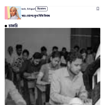
By
Amudarya Desk, Siliguri
বিনোদন
সাবস্ক্রিপশন চালু করে তোপের মুখে নিকি মিনাজ
চাকরি