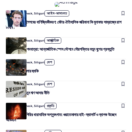
By
Amudarya Desk, Siliguri
আইন-আদালত
ডিজিটাল দূষণ ও শৈশবের বাণিজ্যিকীকরণ: মেটার ঐতিহাসিক জরিমানা কি মুনাফার সাম্রাজ্যে রাশ
টানবে?
By
Amudarya Desk, Siliguri
আন্তর্জাতিক
মহাকাশে অবিচল পদযাত্রা: আন্তর্জাতিক স্পেস স্টেশনে সৌরশক্তির নতুন যুগের প্রস্তুতি
By
Amudarya Desk, Siliguri
দেশ
মুম্বইয়ে জঙ্গি হামলার হুমকি
By
Amudarya Desk, Siliguri
দেশ
আরবিআইয়ের নতুন ঋণ আদায় নীতি
By
Amudarya Desk, Siliguri
প্রকৃতি
ফুয়েগো আগ্নেয়গিরির ধারাবাহিক অগ্ন্যুৎপাত: গুয়াতেমালায় হাই-অ্যালার্ট ও ব্যাপক উচ্ছেদ
অভিযান