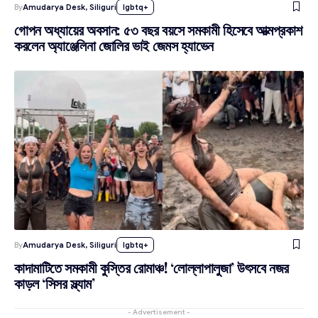
By
Amudarya Desk, Siliguri
lgbtq+
গোপন অধ্যায়ের অবসান: ৫৩ বছর বয়সে সমকামী হিসেবে আত্মপ্রকাশ
করলেন অ্যাঞ্জেলিনা জোলির ভাই জেমস হ্যাভেন
By
Amudarya Desk, Siliguri
lgbtq+
কাদামাটিতে সমকামী কুস্তির রোমাঞ্চ! ‘লোল্লাপালুজা’ উৎসবে নজর
কাড়ল ‘সিসর স্ল্যাম’
- Advertisement -