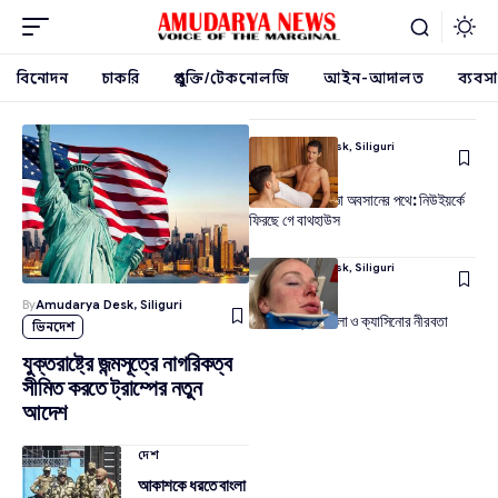
বিনোদন
চাকরি
প্রযুক্তি/টেকনোলজি
আইন-আদালত
ব্যবসা
By
Amudarya Desk, Siliguri
lgbtq+
৪০ বছরের নিষেধাজ্ঞা অবসানের পথে: নিউইয়র্কে
ফিরছে গে বাথহাউস
By
Amudarya Desk, Siliguri
lgbtq+
By
Amudarya Desk, Siliguri
সমকামবিদ্বেষী হামলা ও ক্যাসিনোর নীরবতা
ভিনদেশ
যুক্তরাষ্ট্রে জন্মসূত্রে নাগরিকত্ব
সীমিত করতে ট্রাম্পের নতুন
আদেশ
দেশ
আকাশকে ধরতে বাংলা