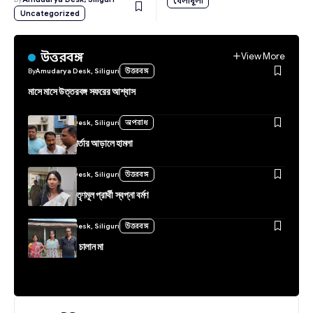
খেলাধূলা
Uncategorized
উত্তরবঙ্গ
View More
By
Amudarya Desk, Siliguri
উত্তরবঙ্গ
মাসে মাসে উত্তরবঙ্গ সফরের আশ্বাস
By
Amudarya Desk, Siliguri
অপরাধ
বন্ধুত্বপূর্ণ কথাবার্তার আড়ালে হামলা
By
Amudarya Desk, Siliguri
উত্তরবঙ্গ
হতাশ রাজগঞ্জের তৃণমূল প্রার্থী স্বপ্না বর্মণ
By
Amudarya Desk, Siliguri
উত্তরবঙ্গ
বিড়ি বেঁধে সংসার চালান মা