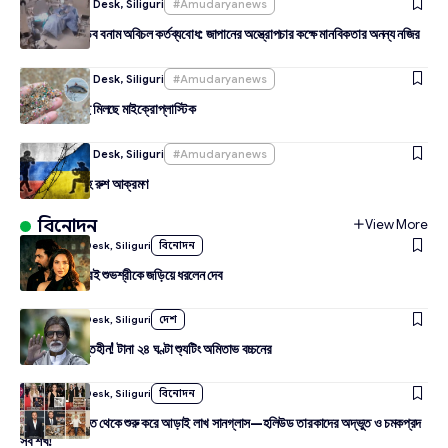
By
Amudarya Desk, Siliguri
#amudaryanews
ভূমিকম্পের তাণ্ডব বনাম অবিচল কর্তব্যবোধ: জাপানের অস্ত্রোপচার কক্ষে মানবিকতার অনন্য নজির
By
Amudarya Desk, Siliguri
#amudaryanews
বাংলাদেশের মাছে মিলছে মাইক্রোপ্লাস্টিক
By
Amudarya Desk, Siliguri
#amudaryanews
ইউক্রেনে ভয়াবহ রুশ আক্রমণ
বিনোদন
View More
By
Amudarya Desk, Siliguri
বিনোদন
লাদাখ থেকে ফিরেই শুভশ্রীকে জড়িয়ে ধরলেন দেব
By
Amudarya Desk, Siliguri
দেশ
৮৩-তেও ক্লান্তিহীন! টানা ২৪ ঘণ্টা শ্যুটিং অমিতাভ বচ্চনের
By
Amudarya Desk, Siliguri
বিনোদন
আসল মানুষের দাঁত থেকে শুরু করে আড়াই লাখ সানগ্লাস—হলিউড তারকাদের অদ্ভুত ও চমকপ্রদ
সব শখ!