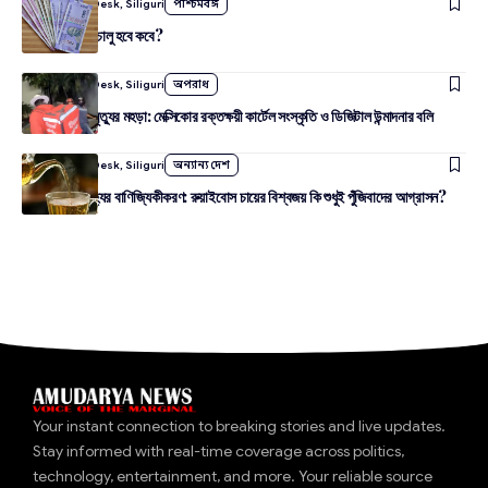
By
Amudarya Desk, Siliguri
পশ্চিমবঙ্গ
যুবশক্তি প্রকল্প চালু হবে কবে?
By
Amudarya Desk, Siliguri
অপরাধ
ভার্চুয়াল লাইভে মৃত্যুর মহড়া: মেক্সিকোর রক্তক্ষয়ী কার্টেল সংস্কৃতি ও ডিজিটাল উন্মাদনার বলি
By
Amudarya Desk, Siliguri
অন্যান্য দেশ
আদিবাসী ঐতিহ্যের বাণিজ্যিকীকরণ: রুয়াইবোস চায়ের বিশ্বজয় কি শুধুই পুঁজিবাদের আগ্রাসন?
Your instant connection to breaking stories and live updates.
Stay informed with real-time coverage across politics,
technology, entertainment, and more. Your reliable source