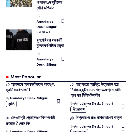
ও ঝাড়খণ্ড পুলিশের
যৌথ অভিযান
By
Amudarya
Desk, Siliguri
LGBTQ+
বুলগেরিয়ায় সমকামী
যুবককে পিটিয়ে হত্যা
By
Amudarya
Desk, Siliguri
Most Popoular
আন্দামানে প্রবল ভূমিকম্পে আতঙ্ক,
নতুন বছরে প্রাপ্তি, উত্তরবঙ্গ হয়ে
সুনামি সতর্কতা জারি
শিয়ালদহ ছুটবে মদনমোহন এক্সপ্রেস, দাবি
পূরণ হবে শিলিগুড়িবাসীর
By
Amudarya Desk, Siliguri
By
Amudarya Desk, Siliguri
প্রকৃতি
উত্তরবঙ্গ
কে এই শ্রী প্রেমানন্দ গোবিন্দ শরণজী
বিশ্বকাপের মঞ্চে নামার আগেই ধাক্কা
মহারাজ ? জেনে নিন
By
Amudarya Desk, Siliguri
By
Amudarya Desk, Siliguri