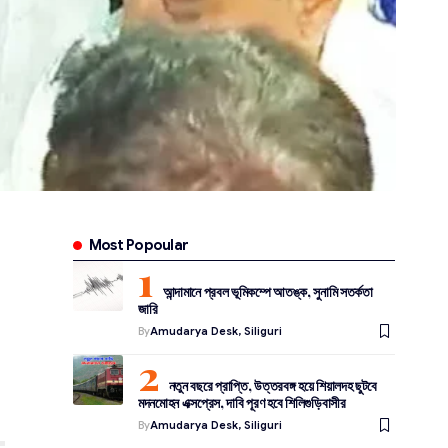
Most Popoular
আন্দামানে প্রবল ভূমিকম্পে আতঙ্ক, সুনামি সতর্কতা
জারি
By
Amudarya Desk, Siliguri
নতুন বছরে প্রাপ্তি, উত্তরবঙ্গ হয়ে শিয়ালদহ ছুটবে
মদনমোহন এক্সপ্রেস, দাবি পূরণ হবে শিলিগুড়িবাসীর
By
Amudarya Desk, Siliguri