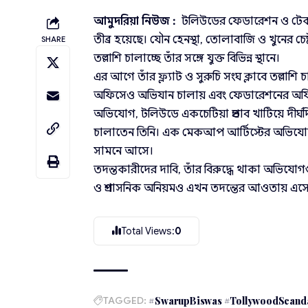
আমুদরিয়া নিউজ :
টলিউডের ফেডারেশন ও টেকনিশ
তীব্র হয়েছে। যৌন হেনস্থা, তোলাবাজি ও খুনের 
SHARE
তল্লাশি চালাচ্ছে তাঁর সঙ্গে যুক্ত বিভিন্ন স্থানে।
এর আগে তাঁর ফ্ল্যাট ও সুরুচি সংঘ ক্লাবে তল্লাশি 
অফিসেও অভিযান চালায় এবং ফেডারেশনের অফিস
অভিযোগ, টলিউডে একচেটিয়া প্রভাব খাটিয়ে দীর
চালাতেন তিনি। এক মেকআপ আর্টিস্টের অভিযোগ
সামনে আসে।
তদন্তকারীদের দাবি, তাঁর বিরুদ্ধে থাকা অভিযোগগ
ও প্রশাসনিক অনিয়মও এখন তদন্তের আওতায় এস
Total Views:
0
TAGGED:
#SwarupBiswas #TollywoodScandal