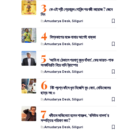
কে এই শ্রী প্রেমানন্দ গোবিন্দ শরণজী মহারাজ ? জেনে
নিন
By
Amudarya Desk, Siliguri
বিশ্বকাপের মঞ্চে নামার আগেই ধাক্কা
By
Amudarya Desk, Siliguri
‘আমি না ঠেকালে পরমাণু যুদ্ধ বাঁধত’, ফের ভারত-পাক
সংঘর্ষবিরতি নিয়ে দাবি ট্রাম্পের
By
Amudarya Desk, Siliguri
নিট প্রশ্ন ফাঁসে ধৃত বিজেপি যুব নেতা, মেডিকেলের
ছাত্র সহ ৩
By
Amudarya Desk, Siliguri
ধনীতম অভিনেতা হলেন শাহরুখ, ‘বলিউড বাদশা’র
সম্পত্তির পরিমাণ কত?
By
Amudarya Desk, Siliguri