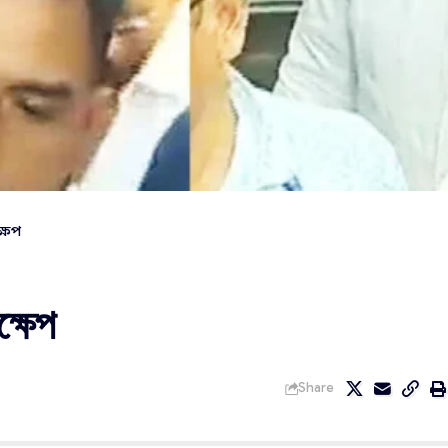
্ষেপ
ক্ষেপ
Share