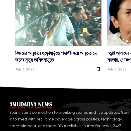
দেশ
বিনোদন
দেশ
পশ্চিমবঙ
বিজয়ের অনুষ্ঠানে হুড়োহুড়িতে পদপিষ্ট হয়ে অন্তত ১০
‘তুমি আমাদের হৃ
জনের মৃত্যু তামিলনাড়ুতে
মমতার, শোকপ্
July 6, 2026
July 6, 2026
Your instant connection to breaking stories and live updates. Stay
informed with real-time coverage across politics, technology,
entertainment, and more. Your reliable source for news, 24/7.