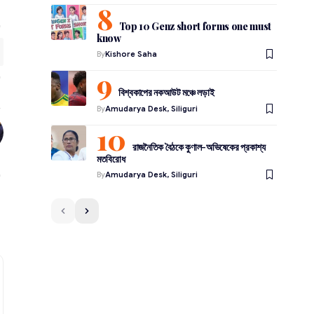
Top 10 Genz short forms one must
know
By
Kishore Saha
বিশ্বকাপের নকআউট মঞ্চে লড়াই
By
Amudarya Desk, Siliguri
রাজনৈতিক বৈঠকে কুণাল-অভিষেকের প্রকাশ্য
মতবিরোধ
By
Amudarya Desk, Siliguri