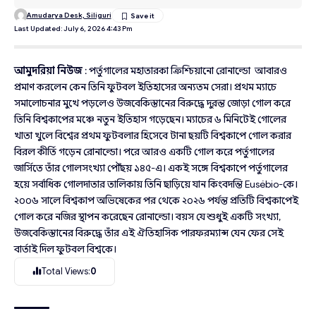
Amudarya Desk, Siliguri
Last Updated: July 6, 2026 4:43 Pm
আমুদরিয়া নিউজ
: পর্তুগালের মহাতারকা ক্রিশ্চিয়ানো রোনাল্ডো আবারও
প্রমাণ করলেন কেন তিনি ফুটবল ইতিহাসের অন্যতম সেরা। প্রথম ম্যাচে
সমালোচনার মুখে পড়লেও উজবেকিস্তানের বিরুদ্ধে দুরন্ত জোড়া গোল করে
তিনি বিশ্বকাপের মঞ্চে নতুন ইতিহাস গড়েছেন। ম্যাচের ৬ মিনিটেই গোলের
খাতা খুলে বিশ্বের প্রথম ফুটবলার হিসেবে টানা ছয়টি বিশ্বকাপে গোল করার
বিরল কীর্তি গড়েন রোনাল্ডো। পরে আরও একটি গোল করে পর্তুগালের
জার্সিতে তাঁর গোলসংখ্যা পৌঁছয় ১৪৫-এ। একই সঙ্গে বিশ্বকাপে পর্তুগালের
হয়ে সর্বাধিক গোলদাতার তালিকায় তিনি ছাড়িয়ে যান কিংবদন্তি Eusébio-কে।
২০০৬ সালে বিশ্বকাপ অভিষেকের পর থেকে ২০২৬ পর্যন্ত প্রতিটি বিশ্বকাপেই
গোল করে নজির স্থাপন করেছেন রোনাল্ডো। বয়স যে শুধুই একটি সংখ্যা,
উজবেকিস্তানের বিরুদ্ধে তাঁর এই ঐতিহাসিক পারফরম্যান্স যেন ফের সেই
বার্তাই দিল ফুটবল বিশ্বকে।
Total Views:
0