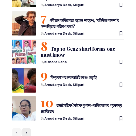
By
Amudarya Desk, Siliguri
ধনীতম অভিনেতা হলেন শাহরুখ, ‘বলিউড বাদশা’র
সম্পত্তির পরিমাণ কত?
By
Amudarya Desk, Siliguri
Top 10 Genz short forms one
must know
By
Kishore Saha
বিশ্বকাপের নকআউট মঞ্চে লড়াই
By
Amudarya Desk, Siliguri
রাজনৈতিক বৈঠকে কুণাল-অভিষেকের প্রকাশ্য
মতবিরোধ
By
Amudarya Desk, Siliguri