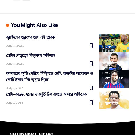
You Might Also Like
ব্রাজিলের তু্রুপের তাস এই তারকা
July 6, 2026
ফুটবল
মেসির নেতৃত্বে বিশ্বকাপ অভিযান
আন্তর্জাতিক
July 6, 2026
ফুটবল
খেলা
কলকাতার স্মৃতি পেরিয়ে দিল্লিতে মেসি, রাজকীয় আয়োজন ও
খেলাধূলা
দেশ
ফুটবল
কোটি টাকার ‘মিট অ্যান্ড গ্রিট’
রকমারি
July 7, 2026
মেসি-কাণ্ড, দলের ভাবমূর্তি ঠিক রাখতে আসরে অভিষেক
পশ্চিমবঙ্গ
ফুটবল
July 7, 2026
রাজনীতি