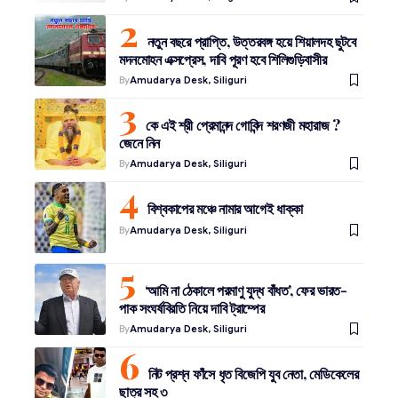
নতুন বছরে প্রাপ্তি, উত্তরবঙ্গ হয়ে শিয়ালদহ ছুটবে
মদনমোহন এক্সপ্রেস, দাবি পূরণ হবে শিলিগুড়িবাসীর
By
Amudarya Desk, Siliguri
কে এই শ্রী প্রেমানন্দ গোবিন্দ শরণজী মহারাজ ?
জেনে নিন
By
Amudarya Desk, Siliguri
বিশ্বকাপের মঞ্চে নামার আগেই ধাক্কা
By
Amudarya Desk, Siliguri
‘আমি না ঠেকালে পরমাণু যুদ্ধ বাঁধত’, ফের ভারত-
পাক সংঘর্ষবিরতি নিয়ে দাবি ট্রাম্পের
By
Amudarya Desk, Siliguri
নিট প্রশ্ন ফাঁসে ধৃত বিজেপি যুব নেতা, মেডিকেলের
ছাত্র সহ ৩