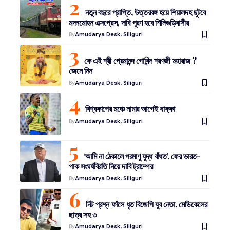
নতুন বছরে প্রাপ্তি, উত্তরবঙ্গ হয়ে শিয়ালদহ ছুটবে
মদনমোহন এক্সপ্রেস, দাবি পূরণ হবে শিলিগুড়িবাসীর
By
Amudarya Desk, Siliguri
কে এই শ্রী প্রেমানন্দ গোবিন্দ শরণজী মহারাজ ?
জেনে নিন
By
Amudarya Desk, Siliguri
বিশ্বকাপের মঞ্চে নামার আগেই ধাক্কা
By
Amudarya Desk, Siliguri
‘আমি না ঠেকালে পরমাণু যুদ্ধ বাঁধত’, ফের ভারত-
পাক সংঘর্ষবিরতি নিয়ে দাবি ট্রাম্পের
By
Amudarya Desk, Siliguri
নিট প্রশ্ন ফাঁসে ধৃত বিজেপি যুব নেতা, মেডিকেলের
ছাত্র সহ ৩
By
Amudarya Desk, Siliguri