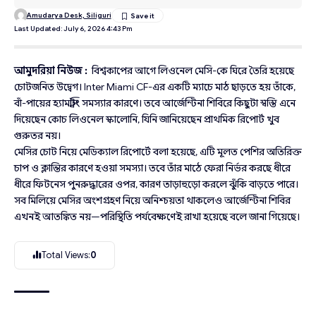
Amudarya Desk, Siliguri
Last Updated: July 6, 2026 4:43 Pm
আমুদরিয়া নিউজ :
বিশ্বকাপের আগে লিওনেল মেসি-কে ঘিরে তৈরি হয়েছে
চোটজনিত উদ্বেগ। Inter Miami CF-এর একটি ম্যাচে মাঠ ছাড়তে হয় তাঁকে,
বাঁ-পায়ের হ্যামস্ট্রিং সমস্যার কারণে। তবে আর্জেন্টিনা শিবিরে কিছুটা স্বস্তি এনে
দিয়েছেন কোচ লিওনেল স্কালোনি, যিনি জানিয়েছেন প্রাথমিক রিপোর্ট খুব
গুরুতর নয়।
মেসির চোট নিয়ে মেডিক্যাল রিপোর্টে বলা হয়েছে, এটি মূলত পেশির অতিরিক্ত
চাপ ও ক্লান্তির কারণে হওয়া সমস্যা। তবে তাঁর মাঠে ফেরা নির্ভর করছে ধীরে
ধীরে ফিটনেস পুনরুদ্ধারের ওপর, কারণ তাড়াহুড়ো করলে ঝুঁকি বাড়তে পারে।
সব মিলিয়ে মেসির অংশগ্রহণ নিয়ে অনিশ্চয়তা থাকলেও আর্জেন্টিনা শিবির
এখনই আতঙ্কিত নয়—পরিস্থিতি পর্যবেক্ষণেই রাখা হয়েছে বলে জানা গিয়েছে।
Total Views:
0