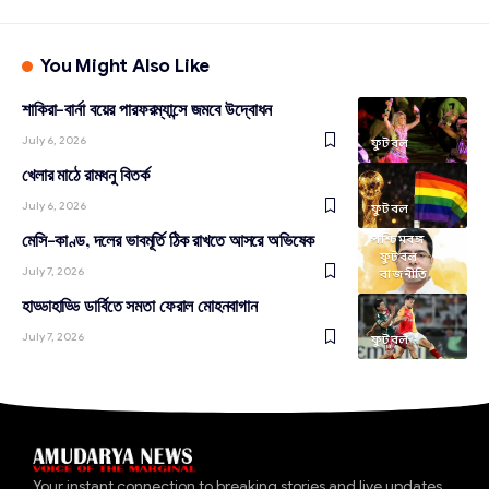
You Might Also Like
শাকিরা-বার্না বয়ের পারফরম্যান্সে জমবে উদ্বোধন
July 6, 2026
ফুটবল
খেলার মাঠে রামধনু বিতর্ক
July 6, 2026
ফুটবল
মেসি-কাণ্ড, দলের ভাবমূর্তি ঠিক রাখতে আসরে অভিষেক
পশ্চিমবঙ্গ
ফুটবল
July 7, 2026
রাজনীতি
হাড্ডাহাড্ডি ডার্বিতে সমতা ফেরাল মোহনবাগান
July 7, 2026
ফুটবল
Your instant connection to breaking stories and live updates.