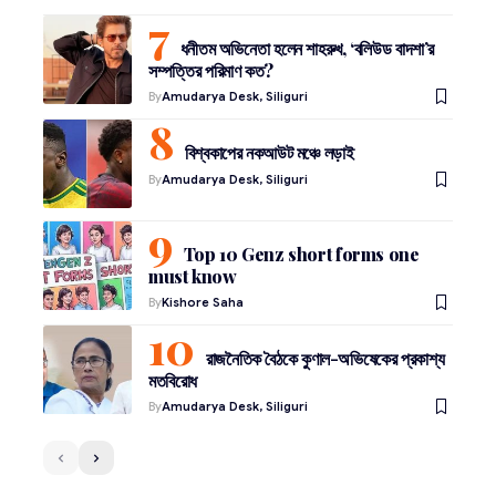
ধনীতম অভিনেতা হলেন শাহরুখ, ‘বলিউড বাদশা’র
সম্পত্তির পরিমাণ কত?
By
Amudarya Desk, Siliguri
বিশ্বকাপের নকআউট মঞ্চে লড়াই
By
Amudarya Desk, Siliguri
Top 10 Genz short forms one
must know
By
Kishore Saha
রাজনৈতিক বৈঠকে কুণাল-অভিষেকের প্রকাশ্য
মতবিরোধ
By
Amudarya Desk, Siliguri