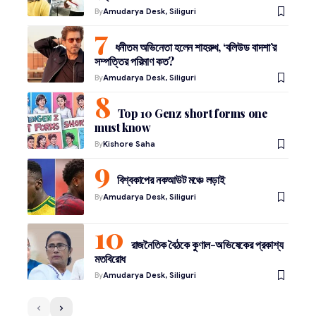
By
Amudarya Desk, Siliguri
ধনীতম অভিনেতা হলেন শাহরুখ, ‘বলিউড বাদশা’র
সম্পত্তির পরিমাণ কত?
By
Amudarya Desk, Siliguri
Top 10 Genz short forms one
must know
By
Kishore Saha
বিশ্বকাপের নকআউট মঞ্চে লড়াই
By
Amudarya Desk, Siliguri
রাজনৈতিক বৈঠকে কুণাল-অভিষেকের প্রকাশ্য
মতবিরোধ
By
Amudarya Desk, Siliguri