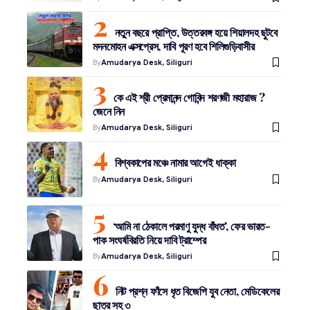
নতুন বছরে প্রাপ্তি, উত্তরবঙ্গ হয়ে শিয়ালদহ ছুটবে
মদনমোহন এক্সপ্রেস, দাবি পূরণ হবে শিলিগুড়িবাসীর
By
Amudarya Desk, Siliguri
কে এই শ্রী প্রেমানন্দ গোবিন্দ শরণজী মহারাজ ?
জেনে নিন
By
Amudarya Desk, Siliguri
বিশ্বকাপের মঞ্চে নামার আগেই ধাক্কা
By
Amudarya Desk, Siliguri
‘আমি না ঠেকালে পরমাণু যুদ্ধ বাঁধত’, ফের ভারত-
পাক সংঘর্ষবিরতি নিয়ে দাবি ট্রাম্পের
By
Amudarya Desk, Siliguri
নিট প্রশ্ন ফাঁসে ধৃত বিজেপি যুব নেতা, মেডিকেলের
ছাত্র সহ ৩