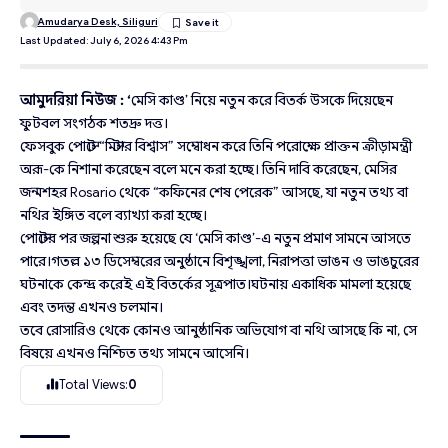
Amudarya Desk, Siliguri
Last Updated: July 6, 2026 4:43 Pm
আমুদরিয়া নিউজ : ‘
মেসি কাণ্ড’ নিয়ে নতুন করে বিতর্ক উসকে দিয়েছেন
ফুটবল সংগঠক শতদ্রু দত্ত।
ফেসবুক পোস্টে “মিস্টার বিশ্বাস” সম্বোধন করে তিনি পরোক্ষে প্রাক্তন ক্রীড়ামন্ত্রী
অরূ-কে নিশানা করেছেন বলে মনে করা হচ্ছে। তিনি দাবি করেছেন, মেসির
জন্মশহর Rosario থেকে “কফিনের শেষ পেরেক” আসছে, যা নতুন তথ্য বা
নথির ইঙ্গিত বলে ব্যাখ্যা করা হচ্ছে।
পোস্টের পর জল্পনা শুরু হয়েছে যে ‘মেসি কাণ্ড’-এ নতুন প্রমাণ সামনে আসতে
পারে।গতল্ল ১৩ ডিসেম্বরের অনুষ্ঠানে বিশৃঙ্খলা, নিরাপত্তা ভাঙন ও ভাঙচুরের
ঘটনাকে কেন্দ্র করেই এই বিতর্কের সূত্রপাত।ঘটনায় একাধিক মামলা হয়েছে
এবং তদন্ত এখনও চলমান।
তবে রোসারিও থেকে কোনও আনুষ্ঠানিক অভিযোগ বা নথি আসছে কি না, সে
বিষয়ে এখনও নিশ্চিত তথ্য সামনে আসেনি।
Total Views:
0