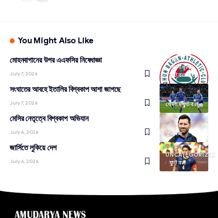
You Might Also Like
মোহনবাগানের উপর এএফসির নিষেধাজ্ঞা
খেলা
খেলাধূলা
July 7, 2026
ফুটবল
সংঘাতের আবহে ইতালির বিশ্বকাপ আশা জাগছে
July 7, 2026
খেলা
ফুটবল
মেসির নেতৃত্বে বিশ্বকাপ অভিযান
July 6, 2026
ফুটবল
জার্সিতে লুকিয়ে দেশ
UNCATEGORIZED
July 6, 2026
ফুটবল