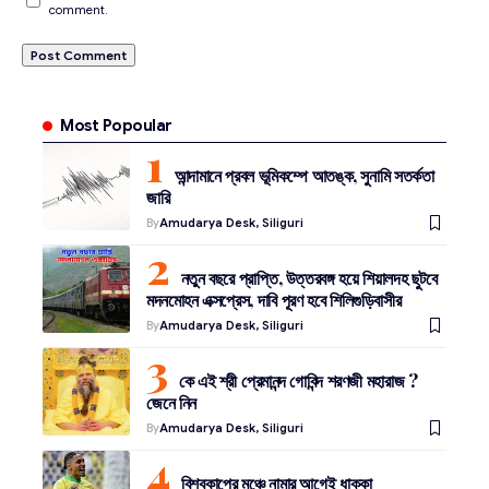
comment.
Most Popoular
আন্দামানে প্রবল ভূমিকম্পে আতঙ্ক, সুনামি সতর্কতা
জারি
By
Amudarya Desk, Siliguri
নতুন বছরে প্রাপ্তি, উত্তরবঙ্গ হয়ে শিয়ালদহ ছুটবে
মদনমোহন এক্সপ্রেস, দাবি পূরণ হবে শিলিগুড়িবাসীর
By
Amudarya Desk, Siliguri
কে এই শ্রী প্রেমানন্দ গোবিন্দ শরণজী মহারাজ ?
জেনে নিন
By
Amudarya Desk, Siliguri
বিশ্বকাপের মঞ্চে নামার আগেই ধাক্কা