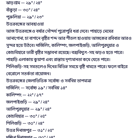
ঝাড়গ্রাম — ২৯° / ২৪°
বাঁকুড়া — ৩০° / ২৪°
পুরুলিয়া — ২৯° / ২৩°
উত্তরবঙ্গের আবহাওয়া
আজ উত্তরবঙ্গেও বর্ষার সৌন্দর্য পুরোপুরি ধরা দেবে। পাহাড়ে মেঘের
আনাগোনা, চা বাগানে বৃষ্টির শব্দ আর শীতল হাওয়ায় আজকের রবিবার আরও
সুন্দর হয়ে উঠবে। দার্জিলিং, কালিম্পং, জলপাইগুড়ি, আলিপুরদুয়ার ও
কোচবিহারে ভারী বৃষ্টির সম্ভাবনা রয়েছে। বজ্রবিদ্যুৎ-সহ ঝড়ও হতে পারে।
পাহাড়ি এলাকায় কুয়াশা এবং রাস্তায় দৃশ্যমানতা কমে যেতে পারে।
শিলিগুড়ি-সহ সমতলেও দিনের বিভিন্ন সময়ে বৃষ্টি নামতে পারে। ফলে বাইরে
বেরোলে সতর্কতা প্রয়োজন।
উত্তরবঙ্গের জেলাভিত্তিক সর্বোচ্চ ও সর্বনিম্ন তাপমাত্রা
দার্জিলিং — সর্বোচ্চ ১৯° / সর্বনিম্ন ১৪°
কালিম্পং — ২২° / ১৭°
জলপাইগুড়ি — ২৯° / ২৪°
আলিপুরদুয়ার — ২৯° / ২৪°
কোচবিহার — ৩০° / ২৫°
শিলিগুড়ি — ৩০° / ২৪°
উত্তর দিনাজপুর — ৩১° / ২৫°
দক্ষিণ দিনাজপুর — ৩০° / ২৪°