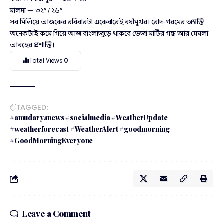
মালদা — ৩২° / ২৬°
সব মিলিয়ে আজকের রবিবারটা একেবারেই বর্ষামুখর। রোদ-গরমের অস্বস্তি
অনেকটাই কমে গিয়ে আজ বাংলাজুড়ে থাকবে ভেজা মাটির গন্ধ আর মেঘলা
আবহের প্রশান্তি।
Total Views:
0
TAGGED:
#amudaryanews #socialmedia #WeatherUpdate
#weatherforecast #WeatherAlert #goodmorning
#GoodMorningEveryone
Leave a Comment