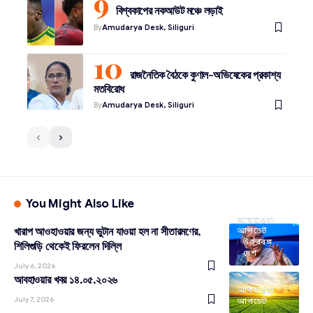
বিশ্বকাপের নকআউট মঞ্চে লড়াই
By
Amudarya Desk, Siliguri
রাজনৈতিক বৈঠকে কুণাল-অভিষেকের প্রকাশ্য
মতবিরোধ
By
Amudarya Desk, Siliguri
You Might Also Like
আবহাওয়া
খারাপ আওহাওয়ার জন্য ভুটান যাওয়া হল না সীতারমণের,
আপডেট
উত্তরবঙ্গ
শিলিগুড়ি থেকেই ফিরলেন দিল্লি
দেশ
July 6, 2026
আবহাওয়ার খবর ১৪.০৫.২০২৬
আবহাওয়া
July 7, 2026
আপডেট