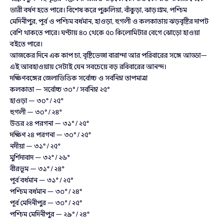
ভারী বর্ষণ হতে পারে। বিশেষ করে পুরুলিয়া, বাঁকুড়া, ঝাড়গ্রাম, পশ্চিম
মেদিনীপুর, পূর্ব ও পশ্চিম বর্ধমান, হাওড়া, হুগলী ও কলকাতায় ঝড়বৃষ্টির দাপট
বেশি থাকতে পারে। ঘণ্টায় ৪০ থেকে ৫০ কিলোমিটার বেগে ঝোড়ো হাওয়া
বইতে পারে।
আজকের দিনে এক কাপ চা, বৃষ্টিভেজা বারান্দা আর পরিবারের সঙ্গে আড্ডা—
এই আবহাওয়ায় সেটাই যেন সবচেয়ে বড় রবিবারের আনন্দ।
দক্ষিণবঙ্গের জেলাভিত্তিক সর্বোচ্চ ও সর্বনিম্ন তাপমাত্রা
কলকাতা — সর্বোচ্চ ৩০° / সর্বনিম্ন ২৫°
হাওড়া — ৩০° / ২৫°
হুগলী — ৩০° / ২৪°
উত্তর ২৪ পরগনা — ৩১° / ২৫°
দক্ষিণ ২৪ পরগনা — ৩০° / ২৫°
নদীয়া — ৩১° / ২৫°
মুর্শিদাবাদ — ৩২° / ২৬°
বীরভূম — ৩১° / ২৪°
পূর্ব বর্ধমান — ৩১° / ২৫°
পশ্চিম বর্ধমান — ৩০° / ২৪°
পূর্ব মেদিনীপুর — ৩০° / ২৫°
পশ্চিম মেদিনীপুর — ২৯° / ২৪°