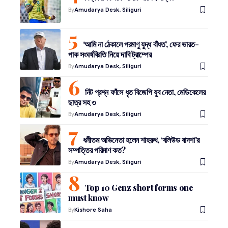
By
Amudarya Desk, Siliguri
‘আমি না ঠেকালে পরমাণু যুদ্ধ বাঁধত’, ফের ভারত-
পাক সংঘর্ষবিরতি নিয়ে দাবি ট্রাম্পের
By
Amudarya Desk, Siliguri
নিট প্রশ্ন ফাঁসে ধৃত বিজেপি যুব নেতা, মেডিকেলের
ছাত্র সহ ৩
By
Amudarya Desk, Siliguri
ধনীতম অভিনেতা হলেন শাহরুখ, ‘বলিউড বাদশা’র
সম্পত্তির পরিমাণ কত?
By
Amudarya Desk, Siliguri
Top 10 Genz short forms one
must know
By
Kishore Saha