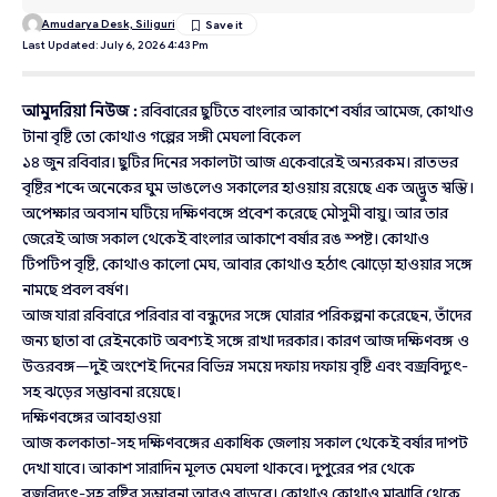
Amudarya Desk, Siliguri
Last Updated: July 6, 2026 4:43 Pm
আমুদরিয়া নিউজ :
রবিবারের ছুটিতে বাংলার আকাশে বর্ষার আমেজ, কোথাও
টানা বৃষ্টি তো কোথাও গল্পের সঙ্গী মেঘলা বিকেল
১৪ জুন রবিবার। ছুটির দিনের সকালটা আজ একেবারেই অন্যরকম। রাতভর
বৃষ্টির শব্দে অনেকের ঘুম ভাঙলেও সকালের হাওয়ায় রয়েছে এক অদ্ভুত স্বস্তি।
অপেক্ষার অবসান ঘটিয়ে দক্ষিণবঙ্গে প্রবেশ করেছে মৌসুমী বায়ু। আর তার
জেরেই আজ সকাল থেকেই বাংলার আকাশে বর্ষার রঙ স্পষ্ট। কোথাও
টিপটিপ বৃষ্টি, কোথাও কালো মেঘ, আবার কোথাও হঠাৎ ঝোড়ো হাওয়ার সঙ্গে
নামছে প্রবল বর্ষণ।
আজ যারা রবিবারে পরিবার বা বন্ধুদের সঙ্গে ঘোরার পরিকল্পনা করেছেন, তাঁদের
জন্য ছাতা বা রেইনকোট অবশ্যই সঙ্গে রাখা দরকার। কারণ আজ দক্ষিণবঙ্গ ও
উত্তরবঙ্গ—দুই অংশেই দিনের বিভিন্ন সময়ে দফায় দফায় বৃষ্টি এবং বজ্রবিদ্যুৎ-
সহ ঝড়ের সম্ভাবনা রয়েছে।
দক্ষিণবঙ্গের আবহাওয়া
আজ কলকাতা-সহ দক্ষিণবঙ্গের একাধিক জেলায় সকাল থেকেই বর্ষার দাপট
দেখা যাবে। আকাশ সারাদিন মূলত মেঘলা থাকবে। দুপুরের পর থেকে
বজ্রবিদ্যুৎ-সহ বৃষ্টির সম্ভাবনা আরও বাড়বে। কোথাও কোথাও মাঝারি থেকে