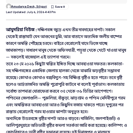
Amudarya Desk, Siliguri
Last Updated: July 6, 2026 4:43 Pm
আমুদরিয়া নিউজ :
দক্ষিণবঙ্গ জুড়ে এখন তীব্র দাবদাহের দাপট। সকাল
থেকেই রাস্তাঘাট যেন আগুনের চুল্লি, আর বাতাসে অত্যধিক জলীয় বাষ্পের
কারণে অস্বস্তি পৌঁছেছে চরমে। বাইরে বেরোলেই ঘামে ভিজে যাচ্ছে
জামাকাপড়। সাধারণ মানুষ থেকে অফিসযাত্রী, পড়ুয়া থেকে খেটে খাওয়া মানুষ
— সকলেই নাজেহাল এই ভ্যাপসা গরমে।
তবে ২৩ মে ২০২৬ কিছুটা স্বস্তির ইঙ্গিত দিচ্ছে আবহাওয়া দফতর। কলকাতা-
সহ দক্ষিণবঙ্গের একাধিক জেলায় হালকা থেকে মাঝারি ঝড়বৃষ্টির সম্ভাবনা
রয়েছে। কোথাও কোথাও বজ্রবিদ্যুৎ-সহ বিক্ষিপ্ত বৃষ্টিও হতে পারে। তবে বৃষ্টি
হলেও আর্দ্রতাজনিত অস্বস্তি পুরোপুরি কাটবে না বলেই পূর্বাভাস। কলকাতায়
সর্বোচ্চ তাপমাত্রা ঘোরাফেরা করবে ৩৫ থেকে ৩৬ ডিগ্রির আশেপাশে।
পশ্চিমের জেলাগুলি— পুরুলিয়া, বাঁকুড়া, ঝাড়গ্রাম ও পশ্চিম মেদিনীপুরে গরম
এবং অস্বস্তিকর আবহাওয়া আরও কিছুদিন বজায় থাকতে পারে। দুপুরের পর
রাস্তায় বেরোলেই গরম হাওয়ার ঝাপটা অনুভূত হবে।
অন্যদিকে উত্তরবঙ্গে বৃষ্টির দাপট আরও বাড়বে। দার্জিলিং, জলপাইগুড়ি ও
আলিপুরদুয়ারে অতিভারী বৃষ্টির কমলা সতর্কতা জারি করা হয়েছে। কালিম্পং ও
কোচবিহারেও ভারী বৃষ্টির সম্ভাবনা রয়েছে। দুই দিনাজপুর ও মালদহে