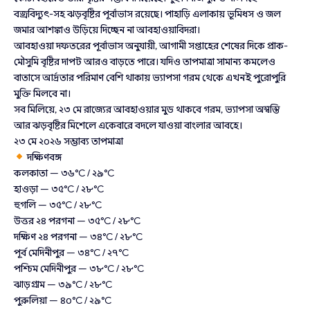
বজ্রবিদ্যুৎ-সহ ঝড়বৃষ্টির পূর্বাভাস রয়েছে। পাহাড়ি এলাকায় ভূমিধস ও জল
জমার আশঙ্কাও উড়িয়ে দিচ্ছেন না আবহাওয়াবিদরা।
আবহাওয়া দফতরের পূর্বাভাস অনুযায়ী, আগামী সপ্তাহের শেষের দিকে প্রাক-
মৌসুমি বৃষ্টির দাপট আরও বাড়তে পারে। যদিও তাপমাত্রা সামান্য কমলেও
বাতাসে আর্দ্রতার পরিমাণ বেশি থাকায় ভ্যাপসা গরম থেকে এখনই পুরোপুরি
মুক্তি মিলবে না।
সব মিলিয়ে, ২৩ মে রাজ্যের আবহাওয়ার মুড থাকবে গরম, ভ্যাপসা অস্বস্তি
আর ঝড়বৃষ্টির মিশেলে একেবারে বদলে যাওয়া বাংলার আবহে।
২৩ মে ২০২৬ সম্ভাব্য তাপমাত্রা
দক্ষিণবঙ্গ
কলকাতা — ৩৬°C / ২৯°C
হাওড়া — ৩৫°C / ২৮°C
হুগলি — ৩৫°C / ২৮°C
উত্তর ২৪ পরগনা — ৩৫°C / ২৮°C
দক্ষিণ ২৪ পরগনা — ৩৪°C / ২৮°C
পূর্ব মেদিনীপুর — ৩৪°C / ২৭°C
পশ্চিম মেদিনীপুর — ৩৮°C / ২৮°C
ঝাড়গ্রাম — ৩৯°C / ২৮°C
পুরুলিয়া — ৪০°C / ২৯°C