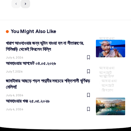
You Might Also Like
আবহাওয়া
খারাপ আওহাওয়ার জন্য ভুটান যাওয়া হল না সীতারমণের,
আপডেট
উত্তরবঙ্গ
শিলিগুড়ি থেকেই ফিরলেন দিল্লি
দেশ
July 6, 2026
আবহাওয়ার আপডেট ০৪.০৫.২০২৬
আবহাওয়া
July 7, 2026
আপডেট
আন্তর্জাতিক
জামাইকায় আছড়ে পড়ল শতাব্দীর সবচেয়ে শক্তিশালী ঘূর্ণিঝড়
আবহাওয়া
আপডেট
মেলিসা!
ভিনদেশ
July 6, 2026
আবহাওয়ার খবর ২৫.০৫.২০২৬
আবহাওয়া
July 6, 2026
আপডেট