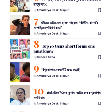
ছাত্র সহ ৩
By
Amudarya Desk, Siliguri
ধনীতম অভিনেতা হলেন শাহরুখ, ‘বলিউড বাদশা’র
সম্পত্তির পরিমাণ কত?
By
Amudarya Desk, Siliguri
Top 10 Genz short forms one
must know
By
Kishore Saha
বিশ্বকাপের নকআউট মঞ্চে লড়াই
By
Amudarya Desk, Siliguri
রাজনৈতিক বৈঠকে কুণাল-অভিষেকের প্রকাশ্য
মতবিরোধ
By
Amudarya Desk, Siliguri