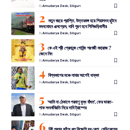
By
Amudarya Desk, Siliguri
নতুন বছরে প্রাপ্তি, উত্তরবঙ্গ হয়ে শিয়ালদহ ছুটবে
মদনমোহন এক্সপ্রেস, দাবি পূরণ হবে শিলিগুড়িবাসীর
By
Amudarya Desk, Siliguri
কে এই শ্রী প্রেমানন্দ গোবিন্দ শরণজী মহারাজ ?
জেনে নিন
By
Amudarya Desk, Siliguri
বিশ্বকাপের মঞ্চে নামার আগেই ধাক্কা
By
Amudarya Desk, Siliguri
‘আমি না ঠেকালে পরমাণু যুদ্ধ বাঁধত’, ফের ভারত-
পাক সংঘর্ষবিরতি নিয়ে দাবি ট্রাম্পের
By
Amudarya Desk, Siliguri
নিট প্রশ্ন ফাঁসে ধৃত বিজেপি যুব নেতা, মেডিকেলের