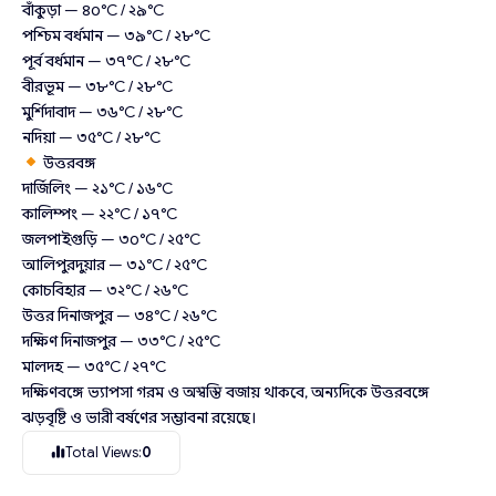
বাঁকুড়া — ৪০°C / ২৯°C
পশ্চিম বর্ধমান — ৩৯°C / ২৮°C
পূর্ব বর্ধমান — ৩৭°C / ২৮°C
বীরভূম — ৩৮°C / ২৮°C
মুর্শিদাবাদ — ৩৬°C / ২৮°C
নদিয়া — ৩৫°C / ২৮°C
উত্তরবঙ্গ
দার্জিলিং — ২১°C / ১৬°C
কালিম্পং — ২২°C / ১৭°C
জলপাইগুড়ি — ৩০°C / ২৫°C
আলিপুরদুয়ার — ৩১°C / ২৫°C
কোচবিহার — ৩২°C / ২৬°C
উত্তর দিনাজপুর — ৩৪°C / ২৬°C
দক্ষিণ দিনাজপুর — ৩৩°C / ২৫°C
মালদহ — ৩৫°C / ২৭°C
দক্ষিণবঙ্গে ভ্যাপসা গরম ও অস্বস্তি বজায় থাকবে, অন্যদিকে উত্তরবঙ্গে
ঝড়বৃষ্টি ও ভারী বর্ষণের সম্ভাবনা রয়েছে।
Total Views:
0