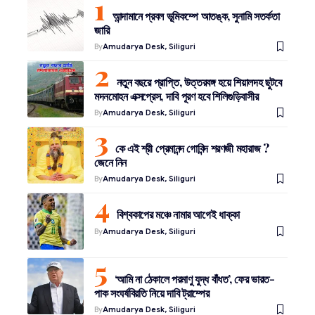
আন্দামানে প্রবল ভূমিকম্পে আতঙ্ক, সুনামি সতর্কতা
জারি
By
Amudarya Desk, Siliguri
নতুন বছরে প্রাপ্তি, উত্তরবঙ্গ হয়ে শিয়ালদহ ছুটবে
মদনমোহন এক্সপ্রেস, দাবি পূরণ হবে শিলিগুড়িবাসীর
By
Amudarya Desk, Siliguri
কে এই শ্রী প্রেমানন্দ গোবিন্দ শরণজী মহারাজ ?
জেনে নিন
By
Amudarya Desk, Siliguri
বিশ্বকাপের মঞ্চে নামার আগেই ধাক্কা
By
Amudarya Desk, Siliguri
‘আমি না ঠেকালে পরমাণু যুদ্ধ বাঁধত’, ফের ভারত-
পাক সংঘর্ষবিরতি নিয়ে দাবি ট্রাম্পের
By
Amudarya Desk, Siliguri