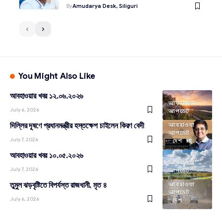
By
Amudarya Desk, Siliguri
You Might Also Like
আবহাওয়ার খবর ১২.০৬.২০২৬
আবহাওয়া
July 6, 2026
আপডেট
দিল্লির দূষণে প্রধানমন্ত্রীর হস্তক্ষেপ চাইলেন কিরণ বেদী
আবহাওয়া
আপডেট
July 7, 2026
দেশ
স্বাস্থ্য
আবহাওয়ার খবর ১০.০৫.২০২৬
আবহাওয়া
July 7, 2026
আপডেট
তুমুল ঝড়বৃষ্টিতে বিপর্যস্ত রাজধানী, মৃত ৪
আবহাওয়া
আপডেট
July 6, 2026
দেশ