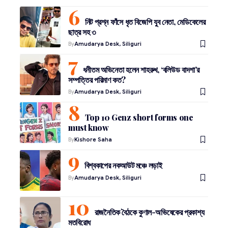
নিট প্রশ্ন ফাঁসে ধৃত বিজেপি যুব নেতা, মেডিকেলের
ছাত্র সহ ৩
By
Amudarya Desk, Siliguri
ধনীতম অভিনেতা হলেন শাহরুখ, ‘বলিউড বাদশা’র
সম্পত্তির পরিমাণ কত?
By
Amudarya Desk, Siliguri
Top 10 Genz short forms one
must know
By
Kishore Saha
বিশ্বকাপের নকআউট মঞ্চে লড়াই
By
Amudarya Desk, Siliguri
রাজনৈতিক বৈঠকে কুণাল-অভিষেকের প্রকাশ্য
মতবিরোধ