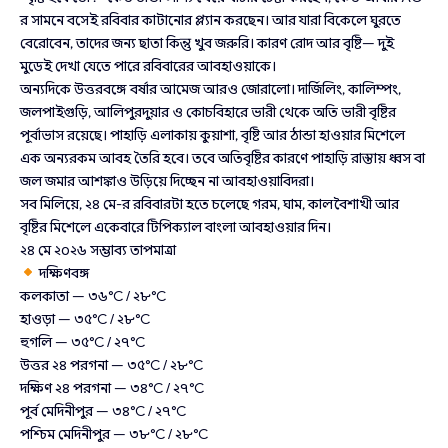
র সামনে বসেই রবিবার কাটানোর প্ল্যান করছেন। আর যারা বিকেলে ঘুরতে
বেরোবেন, তাদের জন্য ছাতা কিন্তু খুব জরুরি। কারণ রোদ আর বৃষ্টি— দুই
মুডেই দেখা যেতে পারে রবিবারের আবহাওয়াকে।
অন্যদিকে উত্তরবঙ্গে বর্ষার আমেজ আরও জোরালো। দার্জিলিং, কালিম্পং,
জলপাইগুড়ি, আলিপুরদুয়ার ও কোচবিহারে ভারী থেকে অতি ভারী বৃষ্টির
পূর্বাভাস রয়েছে। পাহাড়ি এলাকায় কুয়াশা, বৃষ্টি আর ঠান্ডা হাওয়ার মিশেলে
এক অন্যরকম আবহ তৈরি হবে। তবে অতিবৃষ্টির কারণে পাহাড়ি রাস্তায় ধ্বস বা
জল জমার আশঙ্কাও উড়িয়ে দিচ্ছেন না আবহাওয়াবিদরা।
সব মিলিয়ে, ২৪ মে-র রবিবারটা হতে চলেছে গরম, ঘাম, কালবৈশাখী আর
বৃষ্টির মিশেলে একেবারে টিপিক্যাল বাংলা আবহাওয়ার দিন।
২৪ মে ২০২৬ সম্ভাব্য তাপমাত্রা
দক্ষিণবঙ্গ
কলকাতা — ৩৬°C / ২৮°C
হাওড়া — ৩৫°C / ২৮°C
হুগলি — ৩৫°C / ২৭°C
উত্তর ২৪ পরগনা — ৩৫°C / ২৮°C
দক্ষিণ ২৪ পরগনা — ৩৪°C / ২৭°C
পূর্ব মেদিনীপুর — ৩৪°C / ২৭°C
পশ্চিম মেদিনীপুর — ৩৮°C / ২৮°C