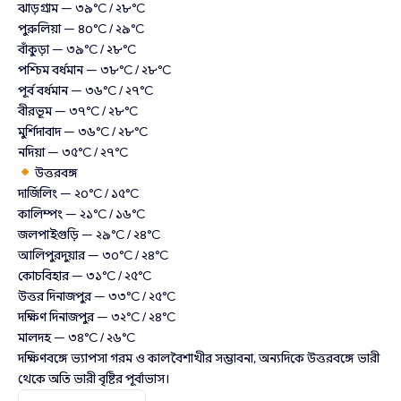
ঝাড়গ্রাম — ৩৯°C / ২৮°C
পুরুলিয়া — ৪০°C / ২৯°C
বাঁকুড়া — ৩৯°C / ২৮°C
পশ্চিম বর্ধমান — ৩৮°C / ২৮°C
পূর্ব বর্ধমান — ৩৬°C / ২৭°C
বীরভূম — ৩৭°C / ২৮°C
মুর্শিদাবাদ — ৩৬°C / ২৮°C
নদিয়া — ৩৫°C / ২৭°C
উত্তরবঙ্গ
দার্জিলিং — ২০°C / ১৫°C
কালিম্পং — ২১°C / ১৬°C
জলপাইগুড়ি — ২৯°C / ২৪°C
আলিপুরদুয়ার — ৩০°C / ২৪°C
কোচবিহার — ৩১°C / ২৫°C
উত্তর দিনাজপুর — ৩৩°C / ২৫°C
দক্ষিণ দিনাজপুর — ৩২°C / ২৪°C
মালদহ — ৩৪°C / ২৬°C
দক্ষিণবঙ্গে ভ্যাপসা গরম ও কালবৈশাখীর সম্ভাবনা, অন্যদিকে উত্তরবঙ্গে ভারী
থেকে অতি ভারী বৃষ্টির পূর্বাভাস।