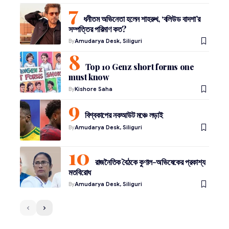
ধনীতম অভিনেতা হলেন শাহরুখ, ‘বলিউড বাদশা’র
সম্পত্তির পরিমাণ কত?
By
Amudarya Desk, Siliguri
Top 10 Genz short forms one
must know
By
Kishore Saha
বিশ্বকাপের নকআউট মঞ্চে লড়াই
By
Amudarya Desk, Siliguri
রাজনৈতিক বৈঠকে কুণাল-অভিষেকের প্রকাশ্য
মতবিরোধ
By
Amudarya Desk, Siliguri