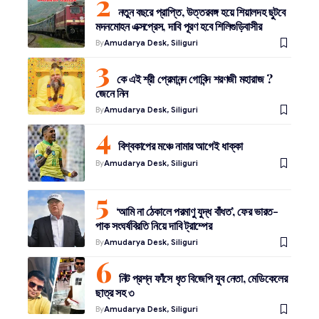
নতুন বছরে প্রাপ্তি, উত্তরবঙ্গ হয়ে শিয়ালদহ ছুটবে
মদনমোহন এক্সপ্রেস, দাবি পূরণ হবে শিলিগুড়িবাসীর
By
Amudarya Desk, Siliguri
কে এই শ্রী প্রেমানন্দ গোবিন্দ শরণজী মহারাজ ?
জেনে নিন
By
Amudarya Desk, Siliguri
বিশ্বকাপের মঞ্চে নামার আগেই ধাক্কা
By
Amudarya Desk, Siliguri
‘আমি না ঠেকালে পরমাণু যুদ্ধ বাঁধত’, ফের ভারত-
পাক সংঘর্ষবিরতি নিয়ে দাবি ট্রাম্পের
By
Amudarya Desk, Siliguri
নিট প্রশ্ন ফাঁসে ধৃত বিজেপি যুব নেতা, মেডিকেলের
ছাত্র সহ ৩
By
Amudarya Desk, Siliguri