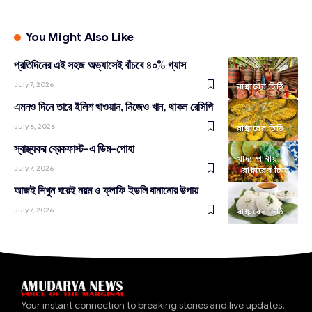
You Might Also Like
প্রতিদিনের এই সহজ অভ্যাসেই বাঁচবে ৪০% গ্যাস
July 7, 2026
রান্নাঘরের চিঠি
এমনও দিনে তারে ইলিশ খাওয়ান, নিজেও খান, থাকল রেসিপি
July 6, 2026
রান্নাঘরের চিঠি
স্বাস্থ্যকর ব্রেকফাস্ট-এ ডিম-পোহা
খাদ্য-পানীয়
July 7, 2026
রান্নাঘরের চিঠি
আজই শিখুন ঘরেই নরম ও ফ্লাফি ইডলি বানানোর উপায়
July 7, 2026
রান্নাঘরের চিঠি
Your instant connection to breaking stories and live updates.