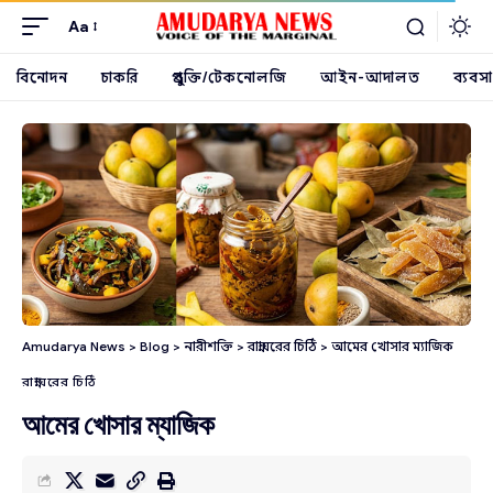
Aa
বিনোদন
চাকরি
প্রযুক্তি/টেকনোলজি
আইন-আদালত
ব্যবসা
Amudarya News
>
Blog
>
নারীশক্তি
>
রান্নাঘরের চিঠি
>
আমের খোসার ম্যাজিক
রান্নাঘরের চিঠি
আমের খোসার ম্যাজিক