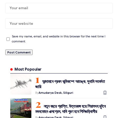
Save my name, email, and website in this browser for the next time I
comment.
Most Popoular
আন্দামানে প্রবল ভূমিকম্পে আতঙ্ক, সুনামি সতর্কতা
জারি
By
Amudarya Desk, Siliguri
নতুন বছরে প্রাপ্তি, উত্তরবঙ্গ হয়ে শিয়ালদহ ছুটবে
মদনমোহন এক্সপ্রেস, দাবি পূরণ হবে শিলিগুড়িবাসীর
By
Amudarya Desk, Siliguri