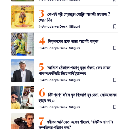
কে এই শ্রী প্রেমানন্দ গোবিন্দ শরণজী মহারাজ ?
জেনে নিন
By
Amudarya Desk, Siliguri
বিশ্বকাপের মঞ্চে নামার আগেই ধাক্কা
By
Amudarya Desk, Siliguri
‘আমি না ঠেকালে পরমাণু যুদ্ধ বাঁধত’, ফের ভারত-
পাক সংঘর্ষবিরতি নিয়ে দাবি ট্রাম্পের
By
Amudarya Desk, Siliguri
নিট প্রশ্ন ফাঁসে ধৃত বিজেপি যুব নেতা, মেডিকেলের
ছাত্র সহ ৩
By
Amudarya Desk, Siliguri
ধনীতম অভিনেতা হলেন শাহরুখ, ‘বলিউড বাদশা’র
সম্পত্তির পরিমাণ কত?