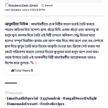
Amudarya Desk, Siliguri
Last Updated: July 6, 2026 4:43 Pm
আমুদরিয়া নিউজ
: জামাইষষ্ঠীতে চেনা মিষ্টির বদলে ঘরেই তৈরি করতে
পারেন অভিনব ডিম সন্দেশ। ছানা, গুঁড়ো চিনি, এলাচ গুঁড়ো এবং আমসত্ত্ব বা
হলুদ ফুড কালার দিয়ে তৈরি এই মিষ্টি দেখতে অবিকল সেদ্ধ ডিমের মতো
হলেও সম্পূর্ণ নিরামিষ। ছানার এক অংশ পাক দিয়ে সাদা অংশ এবং রঙ মেশানো
ছানা দিয়ে কুসুম তৈরি করে ডিমের আকৃতি দেওয়া হয়। ফ্রিজে সেট করার পর
কেটে পরিবেশন করলে ভেতরে ডিমের কুসুমের মতো হলুদ অংশ দেখা যায়।
সহজ উপায়ে তৈরি এই আকর্ষণীয় মিষ্টি জামাইষষ্ঠীর আয়োজনকে আরও
বিশেষ করে তুলবে।
Total Views:
0
TAGGED:
#JamaiSasthiSpecial #EggSandesh #BengaliSweetDelight
#HomemadeDessert #FestiveRecipes