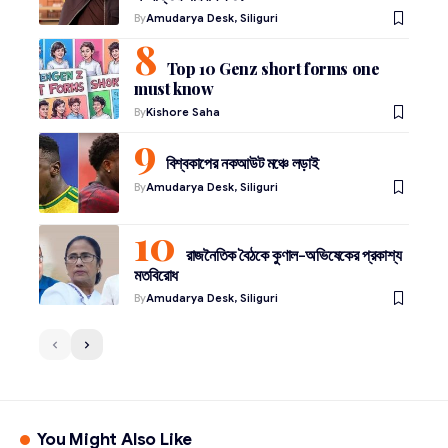
By
Amudarya Desk, Siliguri
Top 10 Genz short forms one
must know
By
Kishore Saha
বিশ্বকাপের নকআউট মঞ্চে লড়াই
By
Amudarya Desk, Siliguri
রাজনৈতিক বৈঠকে কুণাল-অভিষেকের প্রকাশ্য
মতবিরোধ
By
Amudarya Desk, Siliguri
You Might Also Like