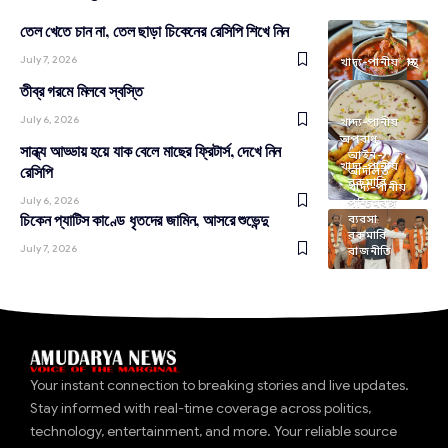
তেল খেতে চান না, তেল ছাড়া চিকেনের রেসিপি শিখে নিন
July 7, 2026
খাদ্য-পানীয়
স্বাস্থ্য
তীব্র গরমে মিলবে স্বস্তি
July 6, 2026
খাদ্য-পানীয়
অপরাধ
সান্ধ্য আড্ডায় হয়ে যাক বেলে মাছের ফ্রিটার্স, দেখে নিন
আইন-
খাদ্য-পানীয়
রেসিপি
আদালত
রকমারি
খাদ্য-পানীয়
July 6, 2026
পশ্চিমবঙ্গ
চিকেন প্যাটিস কাণ্ডে ধৃতদের জামিন, আসরে শুভেন্দু
ব্যবসা
রকমারি
July 7, 2026
রাজনীতি
Your instant connection to breaking stories and live updates.
Stay informed with real-time coverage across politics,
technology, entertainment, and more. Your reliable source