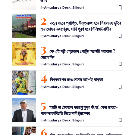
জারি
By
Amudarya Desk, Siliguri
নতুন বছরে প্রাপ্তি, উত্তরবঙ্গ হয়ে শিয়ালদহ ছুটবে
মদনমোহন এক্সপ্রেস, দাবি পূরণ হবে শিলিগুড়িবাসীর
By
Amudarya Desk, Siliguri
কে এই শ্রী প্রেমানন্দ গোবিন্দ শরণজী মহারাজ ?
জেনে নিন
By
Amudarya Desk, Siliguri
বিশ্বকাপের মঞ্চে নামার আগেই ধাক্কা
By
Amudarya Desk, Siliguri
‘আমি না ঠেকালে পরমাণু যুদ্ধ বাঁধত’, ফের ভারত-
পাক সংঘর্ষবিরতি নিয়ে দাবি ট্রাম্পের
By
Amudarya Desk, Siliguri