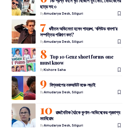
নিট প্রশ্ন ফাঁসে ধৃত বিজেপি যুব নেতা, মেডিকেলের
ছাত্র সহ ৩
By
Amudarya Desk, Siliguri
ধনীতম অভিনেতা হলেন শাহরুখ, ‘বলিউড বাদশা’র
সম্পত্তির পরিমাণ কত?
By
Amudarya Desk, Siliguri
Top 10 Genz short forms one
must know
By
Kishore Saha
বিশ্বকাপের নকআউট মঞ্চে লড়াই
By
Amudarya Desk, Siliguri
রাজনৈতিক বৈঠকে কুণাল-অভিষেকের প্রকাশ্য
মতবিরোধ
By
Amudarya Desk, Siliguri