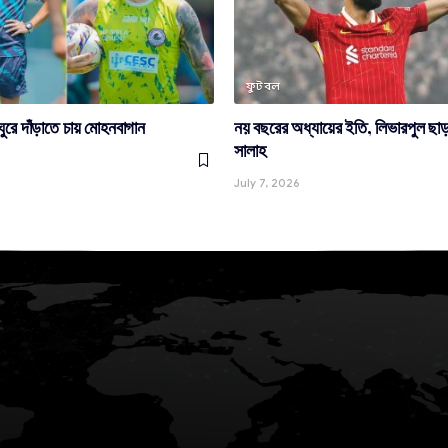
ফুটবল
 ঘুরে দাঁড়াতে চায় মোহনবাগান
নয় বছরের অধ্যায়ের ইতি, লিভারপুল ছা
সালাহ
July 7, 2026