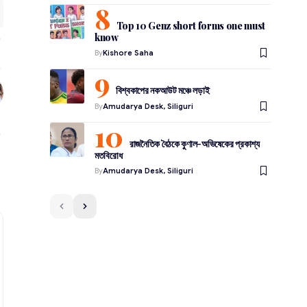
Top 10 Genz short forms one must
know
By
Kishore Saha
বিশ্বকাপের নকআউট মঞ্চে লড়াই
By
Amudarya Desk, Siliguri
রাজনৈতিক বৈঠকে কুণাল-অভিষেকের প্রকাশ্য
মতবিরোধ
By
Amudarya Desk, Siliguri