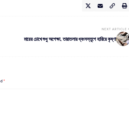
NEXT ARTICLE
মায়ের চোখে শুধু অপেক্ষা, তারাতলার ধ্বংসস্তূপে হারিয়ে কৃষ্ণা
ed
*