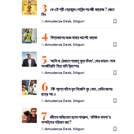
কে এই শ্রী প্রেমানন্দ গোবিন্দ শরণজী মহারাজ ? জেনে
নিন
By
Amudarya Desk, Siliguri
বিশ্বকাপের মঞ্চে নামার আগেই ধাক্কা
By
Amudarya Desk, Siliguri
‘আমি না ঠেকালে পরমাণু যুদ্ধ বাঁধত’, ফের ভারত-পাক
সংঘর্ষবিরতি নিয়ে দাবি ট্রাম্পের
By
Amudarya Desk, Siliguri
নিট প্রশ্ন ফাঁসে ধৃত বিজেপি যুব নেতা, মেডিকেলের
ছাত্র সহ ৩
By
Amudarya Desk, Siliguri
ধনীতম অভিনেতা হলেন শাহরুখ, ‘বলিউড বাদশা’র
সম্পত্তির পরিমাণ কত?
By
Amudarya Desk, Siliguri