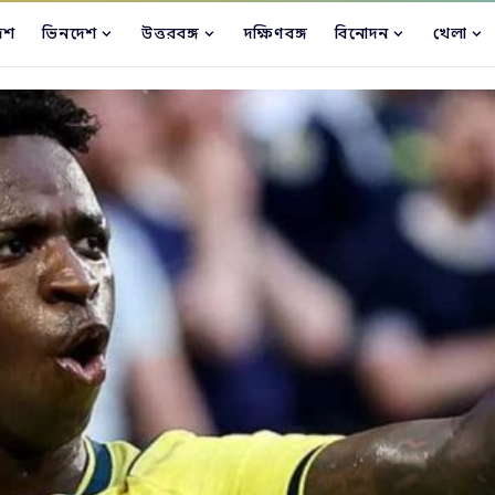
েশ
ভিনদেশ
উত্তরবঙ্গ
দক্ষিণবঙ্গ
বিনোদন
খেলা