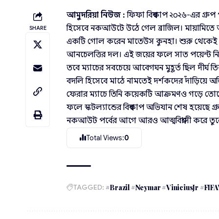
আমুদরিয়া নিউজ :
ফিফা বিশ্বকাপ ২০২৬-এর গ্রুপ পর
হিসেবে নকআউটে উঠে গেল ব্রাজিল। মায়ামিতে অন
SHARE
একটি গোল করেন মাতেউস কুনহা। শুরু থেকেই ম্যাচ
আনচেলত্তির দল। এই জয়ের ফলে সাত পয়েন্ট নিয়ে গ
তবে ম্যাচের সবচেয়ে আবেগঘন মুহূর্ত ছিল দীর্ঘ তিন
বদলি হিসেবে মাঠে নামতেই দর্শকদের দাঁড়িয়ে অ
ফেরার ম্যাচে তিনি কয়েকটি আক্রমণও গড়ে তোল
ফলে স্কটল্যান্ডের বিশ্বকাপ অভিযান শেষ হয়েছে গ্রু
নকআউট পর্বের আগে আরও আত্মবিশ্বাসী করে ত
Total Views:
0
TAGGED:
#Brazil #Neymar #ViniciusJr #FIF