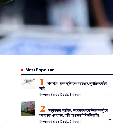
Most Popoular
আন্দামানে প্রবল ভূমিকম্পে আতঙ্ক, সুনামি সতর্কতা
জারি
By
Amudarya Desk, Siliguri
নতুন বছরে প্রাপ্তি, উত্তরবঙ্গ হয়ে শিয়ালদহ ছুটবে
মদনমোহন এক্সপ্রেস, দাবি পূরণ হবে শিলিগুড়িবাসীর
By
Amudarya Desk, Siliguri