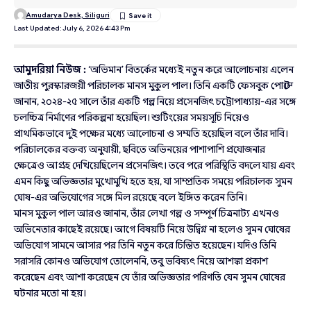
Amudarya Desk, Siliguri
Last Updated: July 6, 2026 4:43 Pm
আমুদরিয়া নিউজ :
‘অভিমান’ বিতর্কের মধ্যেই নতুন করে আলোচনায় এলেন
জাতীয় পুরস্কারজয়ী পরিচালক মানস মুকুল পাল। তিনি একটি ফেসবুক পোস্টে
জানান, ২০২৪-২৫ সালে তাঁর একটি গল্প নিয়ে প্রসেনজিৎ চট্টোপাধ্যায়-এর সঙ্গে
চলচ্চিত্র নির্মাণের পরিকল্পনা হয়েছিল। শুটিংয়ের সময়সূচি নিয়েও
প্রাথমিকভাবে দুই পক্ষের মধ্যে আলোচনা ও সম্মতি হয়েছিল বলে তাঁর দাবি।
পরিচালকের বক্তব্য অনুযায়ী, ছবিতে অভিনয়ের পাশাপাশি প্রযোজনার
ক্ষেত্রেও আগ্রহ দেখিয়েছিলেন প্রসেনজিৎ। তবে পরে পরিস্থিতি বদলে যায় এবং
এমন কিছু অভিজ্ঞতার মুখোমুখি হতে হয়, যা সাম্প্রতিক সময়ে পরিচালক সুমন
ঘোষ-এর অভিযোগের সঙ্গে মিল রয়েছে বলে ইঙ্গিত করেন তিনি।
মানস মুকুল পাল আরও জানান, তাঁর লেখা গল্প ও সম্পূর্ণ চিত্রনাট্য এখনও
অভিনেতার কাছেই রয়েছে। আগে বিষয়টি নিয়ে উদ্বিগ্ন না হলেও সুমন ঘোষের
অভিযোগ সামনে আসার পর তিনি নতুন করে চিন্তিত হয়েছেন। যদিও তিনি
সরাসরি কোনও অভিযোগ তোলেননি, তবু ভবিষ্যৎ নিয়ে আশঙ্কা প্রকাশ
করেছেন এবং আশা করেছেন যে তাঁর অভিজ্ঞতার পরিণতি যেন সুমন ঘোষের
ঘটনার মতো না হয়।