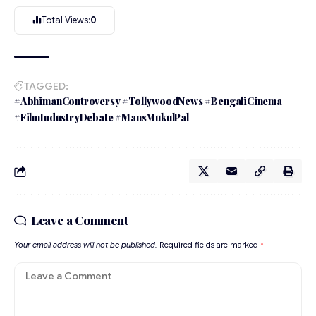
Total Views:
0
TAGGED:
#AbhimanControversy #TollywoodNews #BengaliCinema
#FilmIndustryDebate #MansMukulPal
Leave a Comment
Your email address will not be published.
Required fields are marked
*