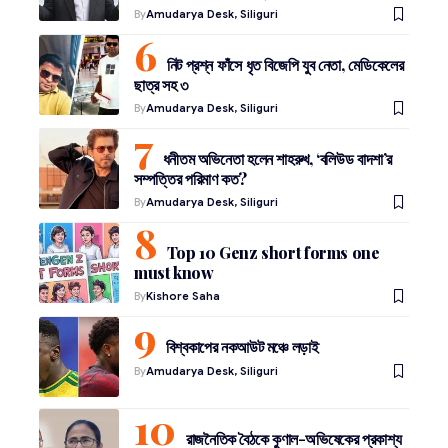
By
Amudarya Desk, Siliguri
নিট প্রশ্ন ফাঁসে ধৃত বিজেপি যুব নেতা, মেডিকেলের
ছাত্র সহ ৩
By
Amudarya Desk, Siliguri
ধনীতম অভিনেতা হলেন শাহরুখ, ‘বলিউড বাদশা’র
সম্পত্তির পরিমাণ কত?
By
Amudarya Desk, Siliguri
Top 10 Genz short forms one
must know
By
Kishore Saha
বিশ্বকাপের নকআউট মঞ্চে লড়াই
By
Amudarya Desk, Siliguri
রাজনৈতিক বৈঠকে কুণাল-অভিষেকের প্রকাশ্য