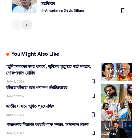
মতবিরোধ
By
Amudarya Desk, Siliguri
You Might Also Like
‘তুমি আমাদের হৃদয় থাকবে’, জুবিনের মৃত্যুতে বার্তা মমতার,
দেশ
পশ্চিমবঙ্গ
শোকপ্রকাশ মোদির
বিনোদন
July 6, 2026
কাঁদতে কাঁদতে চরম পদক্ষেপ ইউটিউবারের
July 7, 2026
বিনোদন
জাতীয় সম্মানে ভূষিত প্রসেনজিৎ
July 6, 2026
বিনোদন
পানমশলার বিজ্ঞাপন করে বিপাকে সলমন, আদালতে মামলা
বিনোদন
July 6, 2026
সিনেমা