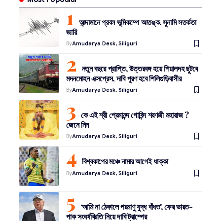
আন্দামানে প্রবল ভূমিকম্পে আতঙ্ক, সুনামি সতর্কতা
জারি
By
Amudarya Desk, Siliguri
নতুন বছরে প্রাপ্তি, উত্তরবঙ্গ হয়ে শিয়ালদহ ছুটবে
মদনমোহন এক্সপ্রেস, দাবি পূরণ হবে শিলিগুড়িবাসীর
By
Amudarya Desk, Siliguri
কে এই শ্রী প্রেমানন্দ গোবিন্দ শরণজী মহারাজ ?
জেনে নিন
By
Amudarya Desk, Siliguri
বিশ্বকাপের মঞ্চে নামার আগেই ধাক্কা
By
Amudarya Desk, Siliguri
‘আমি না ঠেকালে পরমাণু যুদ্ধ বাঁধত’, ফের ভারত-
পাক সংঘর্ষবিরতি নিয়ে দাবি ট্রাম্পের