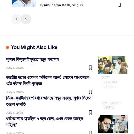
By
Amudarya Desk, Siliguri
You Might Also Like
স্বরূপ বিশ্বাস ইস্যুতে নতুন পদক্ষেপ
July 6, 2026
বিনোদন
ভারতীয় দলের ওপেনার অভিষেক বচ্চন! শোয়েব আখতারকে
খেলা
খেলাধূলা
পাল্টা কটাক্ষ বিগবি পুত্রের
বিনোদন
July 6, 2026
ভিকি-ক্যাটরিনার পরিবারে আসছে নতুন সদস্য, সুখবর দিলেন
দেশ
বিনোদন
তারকা দম্পতি
সিনেমা
July 6, 2026
ধর্ষণের দায়ে হয়েছিল ৭ বছর জেল, এখন কেমন আছেন
দেশ
বিনোদন
শাইনি?
সিনেমা
July 6, 2026