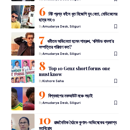
নিট প্রশ্ন ফাঁসে ধৃত বিজেপি যুব নেতা, মেডিকেলের
ছাত্র সহ ৩
By
Amudarya Desk, Siliguri
ধনীতম অভিনেতা হলেন শাহরুখ, ‘বলিউড বাদশা’র
সম্পত্তির পরিমাণ কত?
By
Amudarya Desk, Siliguri
Top 10 Genz short forms one
must know
By
Kishore Saha
বিশ্বকাপের নকআউট মঞ্চে লড়াই
By
Amudarya Desk, Siliguri
রাজনৈতিক বৈঠকে কুণাল-অভিষেকের প্রকাশ্য
মতবিরোধ