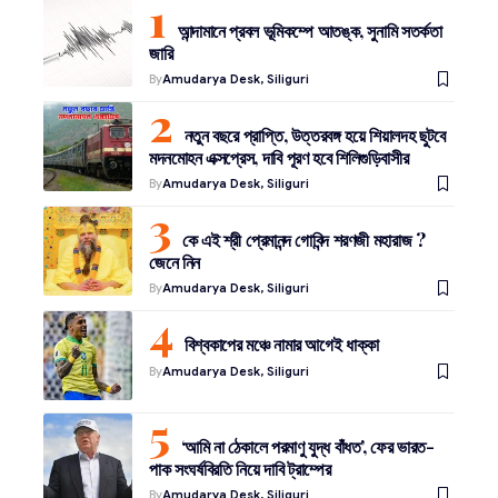
আন্দামানে প্রবল ভূমিকম্পে আতঙ্ক, সুনামি সতর্কতা
জারি
By
Amudarya Desk, Siliguri
নতুন বছরে প্রাপ্তি, উত্তরবঙ্গ হয়ে শিয়ালদহ ছুটবে
মদনমোহন এক্সপ্রেস, দাবি পূরণ হবে শিলিগুড়িবাসীর
By
Amudarya Desk, Siliguri
কে এই শ্রী প্রেমানন্দ গোবিন্দ শরণজী মহারাজ ?
জেনে নিন
By
Amudarya Desk, Siliguri
বিশ্বকাপের মঞ্চে নামার আগেই ধাক্কা
By
Amudarya Desk, Siliguri
‘আমি না ঠেকালে পরমাণু যুদ্ধ বাঁধত’, ফের ভারত-
পাক সংঘর্ষবিরতি নিয়ে দাবি ট্রাম্পের
By
Amudarya Desk, Siliguri