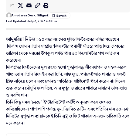
Amudarya Desk, Siliguri
Last Updated: July 6, 2026 4:43 Pm
আমুদরিয়া নিউজ :
৬০ বছর বয়সেও দুর্দান্ত ফিটনেসের নজির গড়েছেন
মিলিন্দ সোমান। তিনি সম্প্রতি ‘জিব্রাল্টার প্রণালী’ সাঁতরে পাড়ি দিয়ে স্পেনের
তারিফা থেকে মরক্কো উপকূল পর্যন্ত প্রায় ১৫ কিলোমিটার পথ অতিক্রম
করেছেন।
মিলিন্দের ফিটনেসের মূল রহস্য হলো শৃঙ্খলাবদ্ধ জীবনযাপন ও সহজ-সরল
খাদ্যাভ্যাস। তিনি রিফাইন করা চিনি, জাঙ্ক ফুড, প্যাকেটজাত খাবার ও সফট
ড্রিঙ্ক এড়িয়ে চলেন এবং কোনও অতিরিক্ত সাপ্লিমেন্ট গ্রহণ করেন না। দিনের
শুরু করেন মৌসুমি ফল দিয়ে, আর দুপুর ও রাতের খাবারে সাধারণ ডাল-ভাত
ও সবজি খান।
তিনি কিছু সময় ‘১৬:৮’ ইন্টারমিটেন্ট ফাস্টিং অনুসরণ করে ওজনও
কমিয়েছিলেন। পাশাপাশি পর্যাপ্ত ঘুম, নিয়মিত রুটিন এবং প্রতিদিন মাত্র ১০–১৫
মিনিটের সুশৃঙ্খল ব্যায়ামকেই তিনি সুস্থ ও ফিট থাকার অন্যতম চাবিকাঠি বলে
মনে করেন।