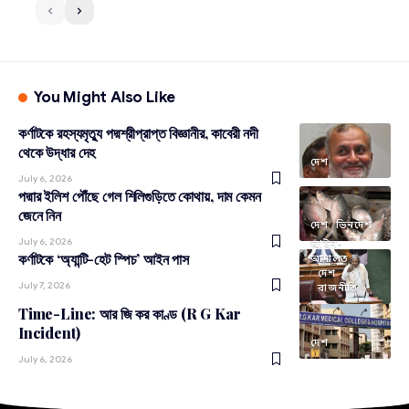
You Might Also Like
কর্ণাটকে রহস্যমৃত্যু পদ্মশ্রীপ্রাপ্ত বিজ্ঞানীর, কাবেরী নদী
থেকে উদ্ধার দেহ
দেশ
July 6, 2026
পদ্মার ইলিশ পৌঁছে গেল শিলিগুড়িতে কোথায়, দাম কেমন
জেনে নিন
দেশ
ভিনদেশ
July 6, 2026
আইন-
কর্ণাটকে ‘অ্যান্টি-হেট স্পিচ’ আইন পাস
আদালত
দেশ
July 7, 2026
রাজনীতি
Time-Line: আর জি কর কাণ্ড (R G Kar
Incident)
দেশ
July 6, 2026