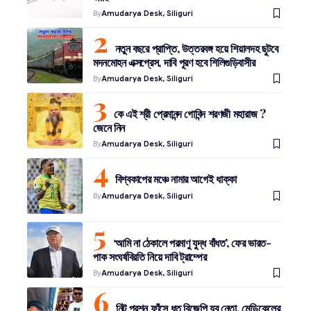
By
Amudarya Desk, Siliguri
নতুন বছরে প্রাপ্তি, উত্তরবঙ্গ হয়ে শিয়ালদহ ছুটবে
মদনমোহন এক্সপ্রেস, দাবি পূরণ হবে শিলিগুড়িবাসীর
By
Amudarya Desk, Siliguri
কে এই শ্রী প্রেমানন্দ গোবিন্দ শরণজী মহারাজ ?
জেনে নিন
By
Amudarya Desk, Siliguri
বিশ্বকাপের মঞ্চে নামার আগেই ধাক্কা
By
Amudarya Desk, Siliguri
‘আমি না ঠেকালে পরমাণু যুদ্ধ বাঁধত’, ফের ভারত-
পাক সংঘর্ষবিরতি নিয়ে দাবি ট্রাম্পের
By
Amudarya Desk, Siliguri
নিট প্রশ্ন ফাঁসে ধৃত বিজেপি যুব নেতা, মেডিকেলের