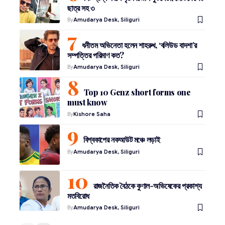
ছাত্র সহ ৩
By
Amudarya Desk, Siliguri
ধনীতম অভিনেতা হলেন শাহরুখ, ‘বলিউড বাদশা’র
সম্পত্তির পরিমাণ কত?
By
Amudarya Desk, Siliguri
Top 10 Genz short forms one
must know
By
Kishore Saha
বিশ্বকাপের নকআউট মঞ্চে লড়াই
By
Amudarya Desk, Siliguri
রাজনৈতিক বৈঠকে কুণাল-অভিষেকের প্রকাশ্য
মতবিরোধ
By
Amudarya Desk, Siliguri