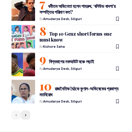
ধনীতম অভিনেতা হলেন শাহরুখ, ‘বলিউড বাদশা’র
সম্পত্তির পরিমাণ কত?
By
Amudarya Desk, Siliguri
Top 10 Genz short forms one
must know
By
Kishore Saha
বিশ্বকাপের নকআউট মঞ্চে লড়াই
By
Amudarya Desk, Siliguri
রাজনৈতিক বৈঠকে কুণাল-অভিষেকের প্রকাশ্য
মতবিরোধ
By
Amudarya Desk, Siliguri