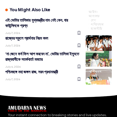
You Might Also Like
আইন-
আদালত
এই ভোটার তালিকায় মুখ্যমন্ত্রীর নাম নেই কেন, বার
দেশ
পশ্চিমবঙ্গ
কাউন্সিলকে প্রশ্ন
রাজনীতি
July 7, 2026
রাজ্যের স্কুলে প্রার্থনার নিয়ম বদল
July 7, 2026
পশ্চিমবঙ্গ
‘না জেনে ফর্ম ফিল আপ করবেন না’, ভোটার তালিকা ইস্যুতে
রাজ্যবাসীকে সতর্কবার্তা মমতার
পশ্চিমবঙ্গ
July 6, 2026
পশ্চিমবঙ্গে মহা জঙ্গল রাজ, সরব প্রধানমন্ত্রী
পশ্চিমবঙ্গ
ভোট
July 7, 2026
রাজনীতি
Your instant connection to breaking stories and live updates.