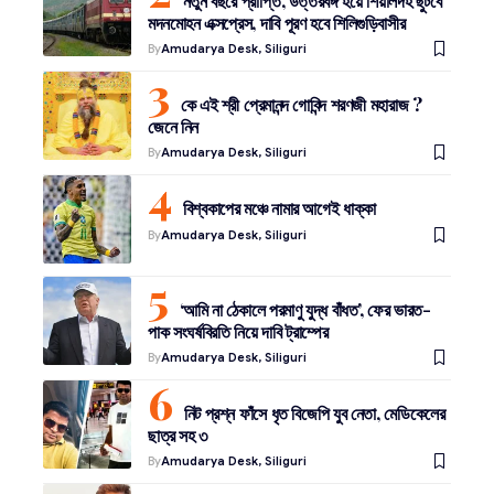
নতুন বছরে প্রাপ্তি, উত্তরবঙ্গ হয়ে শিয়ালদহ ছুটবে
মদনমোহন এক্সপ্রেস, দাবি পূরণ হবে শিলিগুড়িবাসীর
By
Amudarya Desk, Siliguri
কে এই শ্রী প্রেমানন্দ গোবিন্দ শরণজী মহারাজ ?
জেনে নিন
By
Amudarya Desk, Siliguri
বিশ্বকাপের মঞ্চে নামার আগেই ধাক্কা
By
Amudarya Desk, Siliguri
‘আমি না ঠেকালে পরমাণু যুদ্ধ বাঁধত’, ফের ভারত-
পাক সংঘর্ষবিরতি নিয়ে দাবি ট্রাম্পের
By
Amudarya Desk, Siliguri
নিট প্রশ্ন ফাঁসে ধৃত বিজেপি যুব নেতা, মেডিকেলের
ছাত্র সহ ৩
By
Amudarya Desk, Siliguri