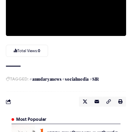
Total Views:
0
TAGGED:
#amudaryanews #socialmedia #SIR
Most Popoular