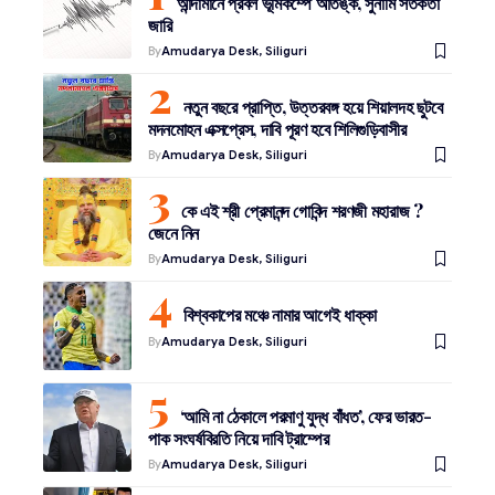
আন্দামানে প্রবল ভূমিকম্পে আতঙ্ক, সুনামি সতর্কতা
জারি
By
Amudarya Desk, Siliguri
নতুন বছরে প্রাপ্তি, উত্তরবঙ্গ হয়ে শিয়ালদহ ছুটবে
মদনমোহন এক্সপ্রেস, দাবি পূরণ হবে শিলিগুড়িবাসীর
By
Amudarya Desk, Siliguri
কে এই শ্রী প্রেমানন্দ গোবিন্দ শরণজী মহারাজ ?
জেনে নিন
By
Amudarya Desk, Siliguri
বিশ্বকাপের মঞ্চে নামার আগেই ধাক্কা
By
Amudarya Desk, Siliguri
‘আমি না ঠেকালে পরমাণু যুদ্ধ বাঁধত’, ফের ভারত-
পাক সংঘর্ষবিরতি নিয়ে দাবি ট্রাম্পের
By
Amudarya Desk, Siliguri