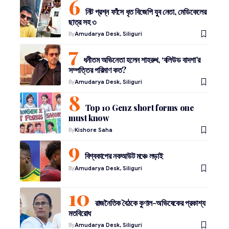
নিট প্রশ্ন ফাঁসে ধৃত বিজেপি যুব নেতা, মেডিকেলের
ছাত্র সহ ৩
By
Amudarya Desk, Siliguri
ধনীতম অভিনেতা হলেন শাহরুখ, ‘বলিউড বাদশা’র
সম্পত্তির পরিমাণ কত?
By
Amudarya Desk, Siliguri
Top 10 Genz short forms one
must know
By
Kishore Saha
বিশ্বকাপের নকআউট মঞ্চে লড়াই
By
Amudarya Desk, Siliguri
রাজনৈতিক বৈঠকে কুণাল-অভিষেকের প্রকাশ্য
মতবিরোধ
By
Amudarya Desk, Siliguri