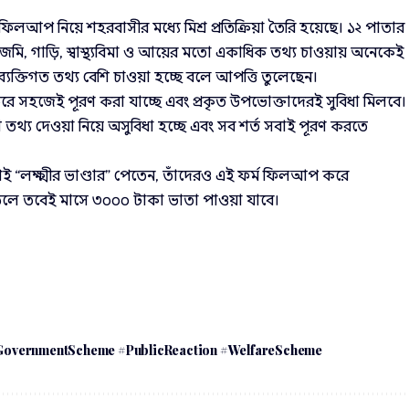
্ম ফিলআপ নিয়ে শহরবাসীর মধ্যে মিশ্র প্রতিক্রিয়া তৈরি হয়েছে। ১২ পাতার
 জমি, গাড়ি, স্বাস্থ্যবিমা ও আয়ের মতো একাধিক তথ্য চাওয়ায় অনেকেই
তিগত তথ্য বেশি চাওয়া হচ্ছে বলে আপত্তি তুলেছেন।
সহজেই পূরণ করা যাচ্ছে এবং প্রকৃত উপভোক্তাদেরই সুবিধা মিলবে।
তথ্য দেওয়া নিয়ে অসুবিধা হচ্ছে এবং সব শর্ত সবাই পূরণ করতে
ই “লক্ষ্মীর ভাণ্ডার” পেতেন, তাঁদেরও এই ফর্ম ফিলআপ করে
 উঠলে তবেই মাসে ৩০০০ টাকা ভাতা পাওয়া যাবে।
GovernmentScheme #PublicReaction #WelfareScheme