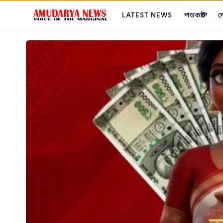
LATEST NEWS
পডকাস্ট
দ