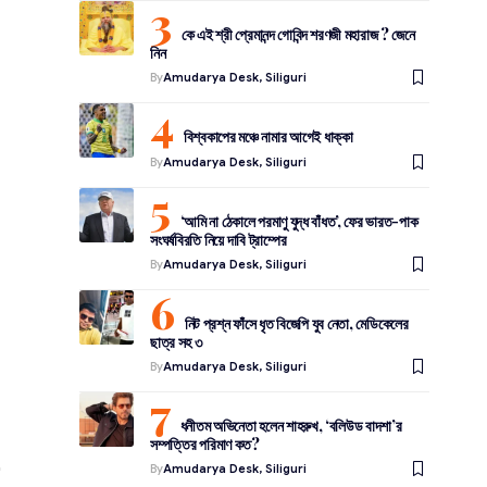
কে এই শ্রী প্রেমানন্দ গোবিন্দ শরণজী মহারাজ ? জেনে
নিন
By
Amudarya Desk, Siliguri
বিশ্বকাপের মঞ্চে নামার আগেই ধাক্কা
By
Amudarya Desk, Siliguri
‘আমি না ঠেকালে পরমাণু যুদ্ধ বাঁধত’, ফের ভারত-পাক
সংঘর্ষবিরতি নিয়ে দাবি ট্রাম্পের
By
Amudarya Desk, Siliguri
নিট প্রশ্ন ফাঁসে ধৃত বিজেপি যুব নেতা, মেডিকেলের
ছাত্র সহ ৩
By
Amudarya Desk, Siliguri
ধনীতম অভিনেতা হলেন শাহরুখ, ‘বলিউড বাদশা’র
সম্পত্তির পরিমাণ কত?
By
Amudarya Desk, Siliguri