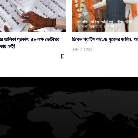
অপরাধ
আইন-আদালত
খাদ্য-পানীয়
োট
ব্যবসা
রকমারি
রাজনীতি
র তালিকা প্রকাশ, ৫৮ লক্ষ ভোটারের
চিকেন প্যাটিস কাণ্ডে ধৃতদের জামিন, আস
কায় নেই!
July 7, 2026