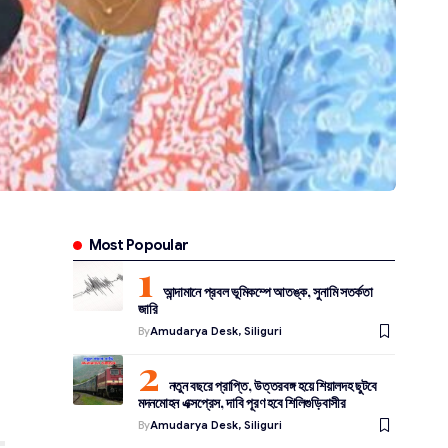
Most Popoular
আন্দামানে প্রবল ভূমিকম্পে আতঙ্ক, সুনামি সতর্কতা
জারি
By
Amudarya Desk, Siliguri
নতুন বছরে প্রাপ্তি, উত্তরবঙ্গ হয়ে শিয়ালদহ ছুটবে
মদনমোহন এক্সপ্রেস, দাবি পূরণ হবে শিলিগুড়িবাসীর
By
Amudarya Desk, Siliguri