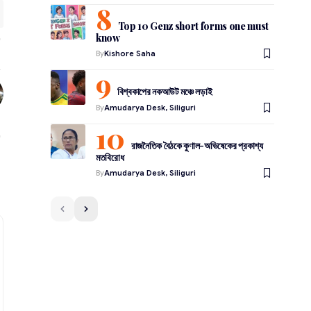
Top 10 Genz short forms one must
know
By
Kishore Saha
বিশ্বকাপের নকআউট মঞ্চে লড়াই
By
Amudarya Desk, Siliguri
রাজনৈতিক বৈঠকে কুণাল-অভিষেকের প্রকাশ্য
মতবিরোধ
By
Amudarya Desk, Siliguri