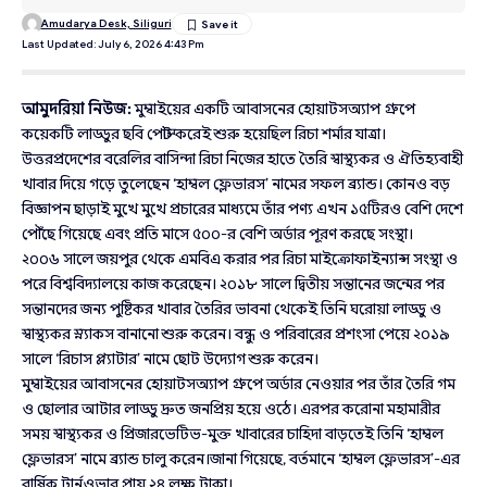
Amudarya Desk, Siliguri
Last Updated: July 6, 2026 4:43 Pm
আমুদরিয়া নিউজ:
মুম্বাইয়ের একটি আবাসনের হোয়াটসঅ্যাপ গ্রুপে
কয়েকটি লাড্ডুর ছবি পোস্ট করেই শুরু হয়েছিল রিচা শর্মার যাত্রা।
উত্তরপ্রদেশের বরেলির বাসিন্দা রিচা নিজের হাতে তৈরি স্বাস্থ্যকর ও ঐতিহ্যবাহী
খাবার দিয়ে গড়ে তুলেছেন ‘হাম্বল ফ্লেভারস’ নামের সফল ব্র্যান্ড। কোনও বড়
বিজ্ঞাপন ছাড়াই মুখে মুখে প্রচারের মাধ্যমে তাঁর পণ্য এখন ১৫টিরও বেশি দেশে
পৌঁছে গিয়েছে এবং প্রতি মাসে ৫০০-র বেশি অর্ডার পূরণ করছে সংস্থা।
২০০৬ সালে জয়পুর থেকে এমবিএ করার পর রিচা মাইক্রোফাইন্যান্স সংস্থা ও
পরে বিশ্ববিদ্যালয়ে কাজ করেছেন। ২০১৮ সালে দ্বিতীয় সন্তানের জন্মের পর
সন্তানদের জন্য পুষ্টিকর খাবার তৈরির ভাবনা থেকেই তিনি ঘরোয়া লাড্ডু ও
স্বাস্থ্যকর স্ন্যাকস বানানো শুরু করেন। বন্ধু ও পরিবারের প্রশংসা পেয়ে ২০১৯
সালে ‘রিচাস প্ল্যাটার’ নামে ছোট উদ্যোগ শুরু করেন।
মুম্বাইয়ের আবাসনের হোয়াটসঅ্যাপ গ্রুপে অর্ডার নেওয়ার পর তাঁর তৈরি গম
ও ছোলার আটার লাড্ডু দ্রুত জনপ্রিয় হয়ে ওঠে। এরপর করোনা মহামারীর
সময় স্বাস্থ্যকর ও প্রিজারভেটিভ-মুক্ত খাবারের চাহিদা বাড়তেই তিনি ‘হাম্বল
ফ্লেভারস’ নামে ব্র্যান্ড চালু করেন।জানা গিয়েছে, বর্তমানে ‘হাম্বল ফ্লেভারস’-এর
বার্ষিক টার্নওভার প্রায় ২৪ লক্ষ টাকা।