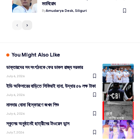
মতবিরোধ
By
Amudarya Desk, Siliguri
You Might Also Like
ডাক্তারদের সব সংগঠনকে ফের ডাকল রাজ্য সরকার
July 6, 2026
দেশ
ইডি অফিসারের বাড়িতে সিবিআই হানা, উদ্ধার ৫৬ লক্ষ টাকা
July 6, 2026
দেশ
মালদায় বোমা বিস্ফোরণে জখম শিশু
দেশ
July 6, 2026
দেশ
পশ্চিমবঙ্গ
স্কুলের অনুষ্ঠানেই ছাত্রীদের টাওয়েল ডান্স
শিক্ষা
শিল্প সাহিত্য
July 7, 2026
সংস্কৃতি