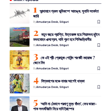
আন্দামানে প্রবল ভূমিকম্পে আতঙ্ক, সুনামি সতর্কতা
জারি
By
Amudarya Desk, Siliguri
নতুন বছরে প্রাপ্তি, উত্তরবঙ্গ হয়ে শিয়ালদহ ছুটবে
মদনমোহন এক্সপ্রেস, দাবি পূরণ হবে শিলিগুড়িবাসীর
By
Amudarya Desk, Siliguri
কে এই শ্রী প্রেমানন্দ গোবিন্দ শরণজী মহারাজ ?
জেনে নিন
By
Amudarya Desk, Siliguri
বিশ্বকাপের মঞ্চে নামার আগেই ধাক্কা
By
Amudarya Desk, Siliguri
‘আমি না ঠেকালে পরমাণু যুদ্ধ বাঁধত’, ফের ভারত-
পাক সংঘর্ষবিরতি নিয়ে দাবি ট্রাম্পের