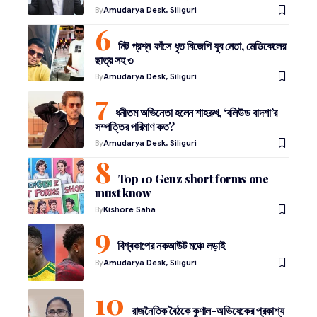
By
Amudarya Desk, Siliguri
নিট প্রশ্ন ফাঁসে ধৃত বিজেপি যুব নেতা, মেডিকেলের
ছাত্র সহ ৩
By
Amudarya Desk, Siliguri
ধনীতম অভিনেতা হলেন শাহরুখ, ‘বলিউড বাদশা’র
সম্পত্তির পরিমাণ কত?
By
Amudarya Desk, Siliguri
Top 10 Genz short forms one
must know
By
Kishore Saha
বিশ্বকাপের নকআউট মঞ্চে লড়াই
By
Amudarya Desk, Siliguri
রাজনৈতিক বৈঠকে কুণাল-অভিষেকের প্রকাশ্য