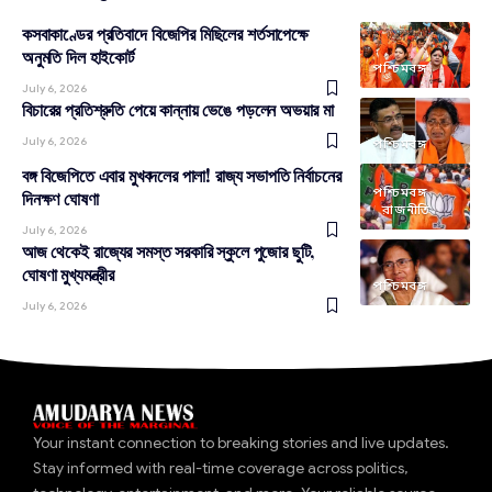
কসবাকাণ্ডের প্রতিবাদে বিজেপির মিছিলের শর্তসাপেক্ষে
অনুমতি দিল হাইকোর্ট
পশ্চিমবঙ্গ
July 6, 2026
বিচারের প্রতিশ্রুতি পেয়ে কান্নায় ভেঙে পড়লেন অভয়ার মা
July 6, 2026
পশ্চিমবঙ্গ
বঙ্গ বিজেপিতে এবার মুখবদলের পালা! রাজ্য সভাপতি নির্বাচনের
পশ্চিমবঙ্গ
দিনক্ষণ ঘোষণা
রাজনীতি
July 6, 2026
আজ থেকেই রাজ্যের সমস্ত সরকারি স্কুলে পুজোর ছুটি,
ঘোষণা মুখ্যমন্ত্রীর
পশ্চিমবঙ্গ
July 6, 2026
Your instant connection to breaking stories and live updates.
Stay informed with real-time coverage across politics,