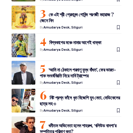
কে এই শ্রী প্রেমানন্দ গোবিন্দ শরণজী মহারাজ ?
জেনে নিন
By
Amudarya Desk, Siliguri
বিশ্বকাপের মঞ্চে নামার আগেই ধাক্কা
By
Amudarya Desk, Siliguri
‘আমি না ঠেকালে পরমাণু যুদ্ধ বাঁধত’, ফের ভারত-
পাক সংঘর্ষবিরতি নিয়ে দাবি ট্রাম্পের
By
Amudarya Desk, Siliguri
নিট প্রশ্ন ফাঁসে ধৃত বিজেপি যুব নেতা, মেডিকেলের
ছাত্র সহ ৩
By
Amudarya Desk, Siliguri
ধনীতম অভিনেতা হলেন শাহরুখ, ‘বলিউড বাদশা’র
সম্পত্তির পরিমাণ কত?