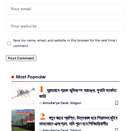
Save my name, email, and website in this browser for the next time I
comment.
Most Popoular
আন্দামানে প্রবল ভূমিকম্পে আতঙ্ক, সুনামি সতর্কতা
জারি
By
Amudarya Desk, Siliguri
নতুন বছরে প্রাপ্তি, উত্তরবঙ্গ হয়ে শিয়ালদহ ছুটবে
মদনমোহন এক্সপ্রেস, দাবি পূরণ হবে শিলিগুড়িবাসীর
By
Amudarya Desk, Siliguri