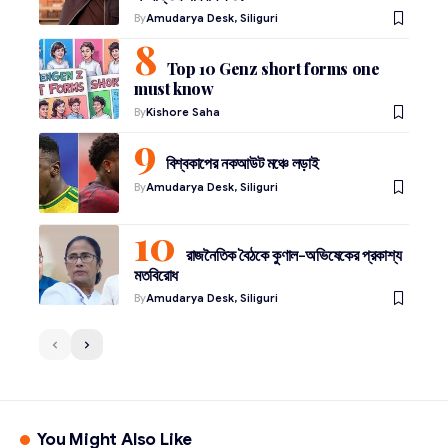
By
Amudarya Desk, Siliguri
Top 10 Genz short forms one
must know
By
Kishore Saha
বিশ্বকাপের নকআউট মঞ্চে লড়াই
By
Amudarya Desk, Siliguri
রাজনৈতিক বৈঠকে কুণাল-অভিষেকের প্রকাশ্য
মতবিরোধ
By
Amudarya Desk, Siliguri
You Might Also Like