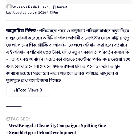
Amudarya Desk, Siliguri
Last Updated: July 6, 2026 4:43 Pm
আমুদরিয়া নিউজ
: পশ্চিমবঙ্গে শহর ও রাস্তাঘাট পরিচ্ছন্ন রাখতে নতুন নিয়ম
চালুর ঘোষণা করেছেন অগ্নিমিত্রা পাল। আগামী ১ সেপ্টেম্বর থেকে রাস্তায় থুতু
ফেলা, পানের পিক, প্লাস্টিক বা আবর্জনা ফেললে জরিমানা করা হবে। বর্তমানে
এই জরিমানার পরিমাণ ৫০০ টাকা, যদিও নতুন সরকার তা পরিবর্তন করবে কি
না, তা এখনও জানায়নি। সচেতনতা বাড়াতে সেপ্টেম্বর পর্যন্ত সময় দেওয়া হচ্ছে
এবং কোথাও নোংরা দেখলে স্বচ্ছ অ্যাপ-এ ছবি আপলোড করার আহ্বান
জানানো হয়েছে। সরকারের লক্ষ্য শহরকে আরও পরিষ্কার, স্বাস্থ্যকর ও
দূষণমুক্ত রাখা বলেই জানা গিয়েছে।
Total Views:
0
TAGGED:
#WestBengal #CleanCityCampaign #SpittingFine
#SwachhApp #UrbanDevelopment