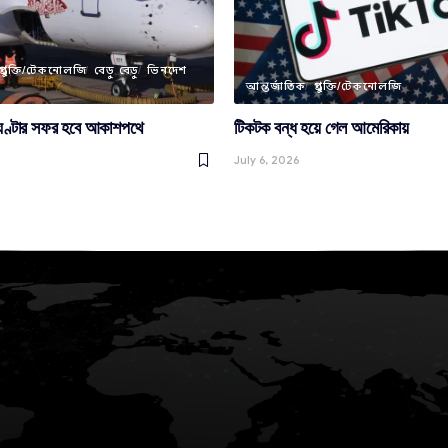
প্রযুক্তি/টেকনোলজি
বেড়ু বেড়ু
ভিনদেশ
আন্তর্জাতিক
প্রযুক্তি/টেকনোলজি
 ঘণ্টার সফর হবে আকাশপথে
টিকটক বন্ধ হয়ে গেল আমেরিকায়
July 6, 2026