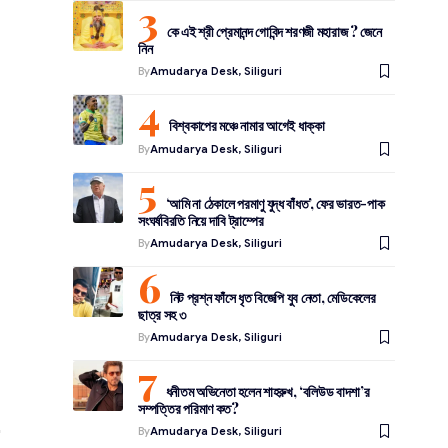
কে এই শ্রী প্রেমানন্দ গোবিন্দ শরণজী মহারাজ ? জেনে
নিন
By
Amudarya Desk, Siliguri
বিশ্বকাপের মঞ্চে নামার আগেই ধাক্কা
By
Amudarya Desk, Siliguri
‘আমি না ঠেকালে পরমাণু যুদ্ধ বাঁধত’, ফের ভারত-পাক
সংঘর্ষবিরতি নিয়ে দাবি ট্রাম্পের
By
Amudarya Desk, Siliguri
নিট প্রশ্ন ফাঁসে ধৃত বিজেপি যুব নেতা, মেডিকেলের
ছাত্র সহ ৩
By
Amudarya Desk, Siliguri
ধনীতম অভিনেতা হলেন শাহরুখ, ‘বলিউড বাদশা’র
সম্পত্তির পরিমাণ কত?
By
Amudarya Desk, Siliguri