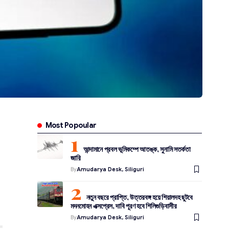
Most Popoular
আন্দামানে প্রবল ভূমিকম্পে আতঙ্ক, সুনামি সতর্কতা
জারি
By
Amudarya Desk, Siliguri
নতুন বছরে প্রাপ্তি, উত্তরবঙ্গ হয়ে শিয়ালদহ ছুটবে
মদনমোহন এক্সপ্রেস, দাবি পূরণ হবে শিলিগুড়িবাসীর
By
Amudarya Desk, Siliguri