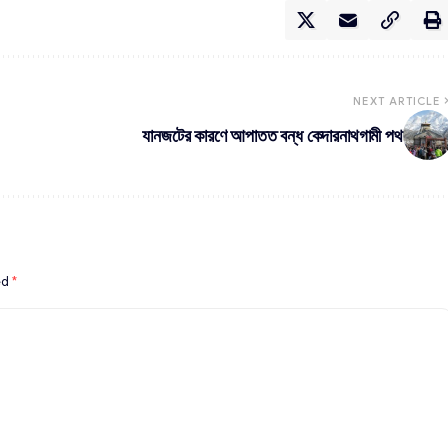
NEXT ARTICLE
যানজটের কারণে আপাতত বন্ধ কেদারনাথগামী পথ
ed
*