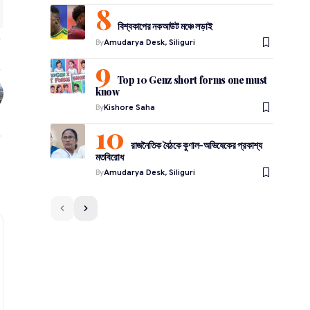
বিশ্বকাপের নকআউট মঞ্চে লড়াই
By
Amudarya Desk, Siliguri
Top 10 Genz short forms one must
know
By
Kishore Saha
রাজনৈতিক বৈঠকে কুণাল-অভিষেকের প্রকাশ্য
মতবিরোধ
By
Amudarya Desk, Siliguri