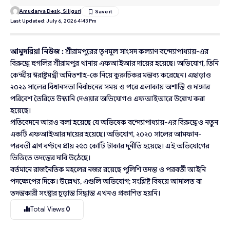
Amudarya Desk, Siliguri
Last Updated: July 6, 2026 4:43 Pm
আমুদরিয়া নিউজ :
শ্রীরামপুরের তৃণমূল সাংসদ কল্যাণ বন্দ্যোপাধ্যায়-এর
বিরুদ্ধে হুগলির শ্রীরামপুর থানায় এফআইআর দায়ের হয়েছে। অভিযোগ, তিনি
কেন্দ্রীয় স্বরাষ্ট্রমন্ত্রী অমিতশাহ-কে নিয়ে কুরুচিকর মন্তব্য করেছেন। এছাড়াও
২০২১ সালের বিধানসভা নির্বাচনের সময় ও পরে এলাকায় অশান্তি ও দাঙ্গার
পরিবেশ তৈরিতে উস্কানি দেওয়ার অভিযোগও এফআইআরে উল্লেখ করা
হয়েছে।
প্রতিবেদনে আরও বলা হয়েছে যে অভিষেক বন্দ্যোপাধ্যায়-এর বিরুদ্ধেও নতুন
একটি এফআইআর দায়ের হয়েছে। অভিযোগ, ২০২০ সালের আমফান-
পরবর্তী ত্রাণ বণ্টনে প্রায় ২৫০ কোটি টাকার দুর্নীতি হয়েছে। এই অভিযোগের
ভিত্তিতে তদন্তের দাবি উঠেছে।
বর্তমানে রাজনৈতিক মহলের নজর রয়েছে পুলিশি তদন্ত ও পরবর্তী আইনি
পদক্ষেপের দিকে। উল্লেখ্য, এগুলি অভিযোগ; সংশ্লিষ্ট বিষয়ে আদালত বা
তদন্তকারী সংস্থার চূড়ান্ত সিদ্ধান্ত এখনও প্রকাশিত হয়নি।
Total Views:
0