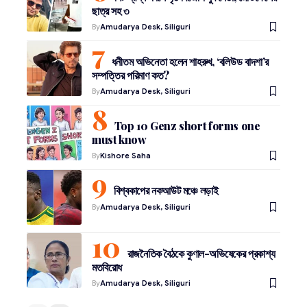
ছাত্র সহ ৩
By
Amudarya Desk, Siliguri
ধনীতম অভিনেতা হলেন শাহরুখ, ‘বলিউড বাদশা’র
সম্পত্তির পরিমাণ কত?
By
Amudarya Desk, Siliguri
Top 10 Genz short forms one
must know
By
Kishore Saha
বিশ্বকাপের নকআউট মঞ্চে লড়াই
By
Amudarya Desk, Siliguri
রাজনৈতিক বৈঠকে কুণাল-অভিষেকের প্রকাশ্য
মতবিরোধ
By
Amudarya Desk, Siliguri