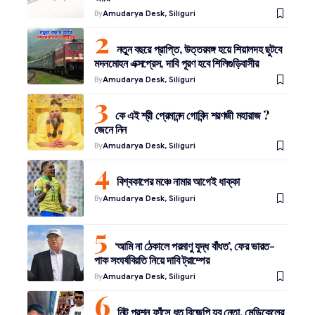
By
Amudarya Desk, Siliguri
নতুন বছরে প্রাপ্তি, উত্তরবঙ্গ হয়ে শিয়ালদহ ছুটবে
মদনমোহন এক্সপ্রেস, দাবি পূরণ হবে শিলিগুড়িবাসীর
By
Amudarya Desk, Siliguri
কে এই শ্রী প্রেমানন্দ গোবিন্দ শরণজী মহারাজ ?
জেনে নিন
By
Amudarya Desk, Siliguri
বিশ্বকাপের মঞ্চে নামার আগেই ধাক্কা
By
Amudarya Desk, Siliguri
‘আমি না ঠেকালে পরমাণু যুদ্ধ বাঁধত’, ফের ভারত-
পাক সংঘর্ষবিরতি নিয়ে দাবি ট্রাম্পের
By
Amudarya Desk, Siliguri
নিট প্রশ্ন ফাঁসে ধৃত বিজেপি যুব নেতা, মেডিকেলের