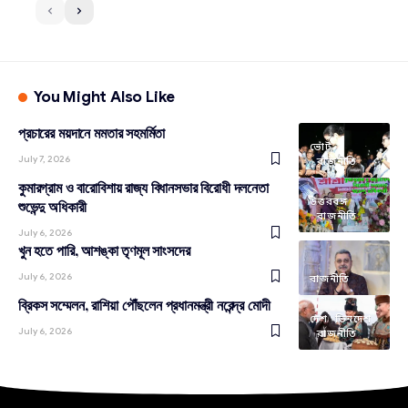
You Might Also Like
প্রচারের ময়দানে মমতার সহমর্মিতা
ভোট
July 7, 2026
রাজনীতি
কুমারগ্রাম ও বারোবিশায় রাজ্য বিধানসভার বিরোধী দলনেতা
উত্তরবঙ্গ
শুভেন্দু অধিকারী
রাজনীতি
July 6, 2026
খুন হতে পারি, আশঙ্কা তৃণমূল সাংসদের
July 6, 2026
রাজনীতি
ব্রিকস সম্মেলন, রাশিয়া পৌঁছলেন প্রধানমন্ত্রী নরেন্দ্র মোদী
দেশ
ভিনদেশ
July 6, 2026
রাজনীতি