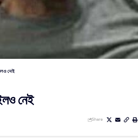
াইলও নেই
াইলও নেই
Share