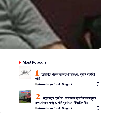
Most Popoular
আন্দামানে প্রবল ভূমিকম্পে আতঙ্ক, সুনামি সতর্কতা
জারি
By
Amudarya Desk, Siliguri
নতুন বছরে প্রাপ্তি, উত্তরবঙ্গ হয়ে শিয়ালদহ ছুটবে
মদনমোহন এক্সপ্রেস, দাবি পূরণ হবে শিলিগুড়িবাসীর
By
Amudarya Desk, Siliguri