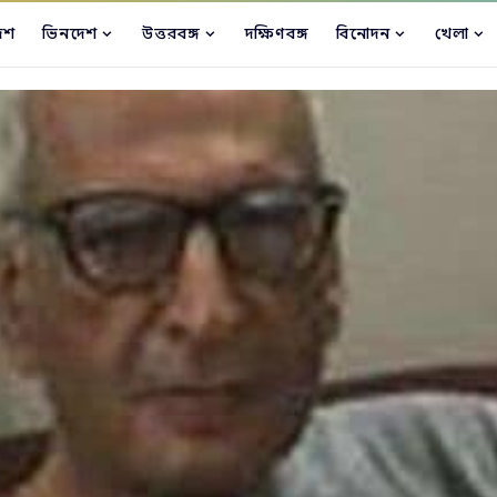
েশ
ভিনদেশ
উত্তরবঙ্গ
দক্ষিণবঙ্গ
বিনোদন
খেলা