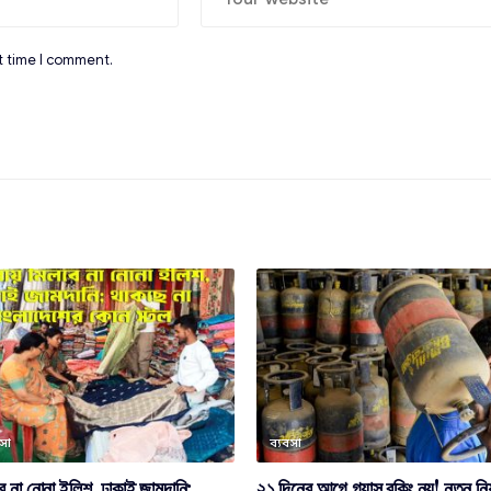
t time I comment.
বসা
ব্যবসা
বে না নোনা ইলিশ, ঢাকাই জামদানি;
২১ দিনের আগে গ্যাস বুকিং নয়! নতুন নিয