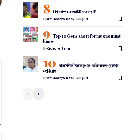
বিশ্বকাপের নকআউট মঞ্চে লড়াই
By
Amudarya Desk, Siliguri
Top 10 Genz short forms one must
know
By
Kishore Saha
রাজনৈতিক বৈঠকে কুণাল-অভিষেকের প্রকাশ্য
মতবিরোধ
By
Amudarya Desk, Siliguri