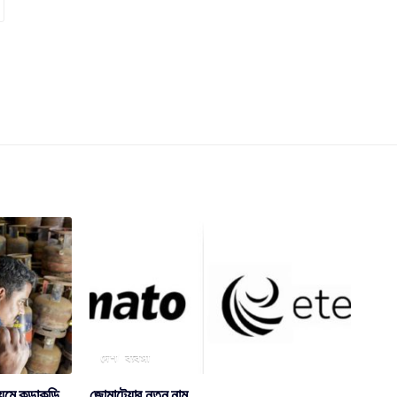
দেশ
ব্যবসা
়মে কড়াকড়ি
জোমাট্যোর নতুন নাম