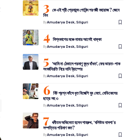
ে
কে এই শ্রী প্রেমানন্দ গোবিন্দ শরণজী মহারাজ ? জেনে
নিন
।
By
Amudarya Desk, Siliguri
বিশ্বকাপের মঞ্চে নামার আগেই ধাক্কা
By
Amudarya Desk, Siliguri
‘আমি না ঠেকালে পরমাণু যুদ্ধ বাঁধত’, ফের ভারত-পাক
সংঘর্ষবিরতি নিয়ে দাবি ট্রাম্পের
By
Amudarya Desk, Siliguri
নিট প্রশ্ন ফাঁসে ধৃত বিজেপি যুব নেতা, মেডিকেলের
ছাত্র সহ ৩
By
Amudarya Desk, Siliguri
ধনীতম অভিনেতা হলেন শাহরুখ, ‘বলিউড বাদশা’র
সম্পত্তির পরিমাণ কত?
By
Amudarya Desk, Siliguri