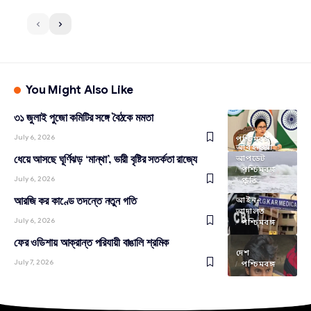
You Might Also Like
৩১ জুলাই পুজো কমিটির সঙ্গে বৈঠকে মমতা
July 6, 2026
পশ্চিমবঙ্গ
আবহাওয়া
ধেয়ে আসছে ঘূর্ণিঝড় ‘মান্থা’, ভারী বৃষ্টির সতর্কতা রাজ্যে
আপডেট
পশ্চিমবঙ্গ
July 6, 2026
প্রকৃতি
আরজি কর কাণ্ডে তদন্তে নতুন গতি
আইন-
আদালত
July 6, 2026
পশ্চিমবঙ্গ
ফের ওডিশায় আক্রান্ত পরিযায়ী বাঙালি শ্রমিক
দেশ
July 7, 2026
পশ্চিমবঙ্গ