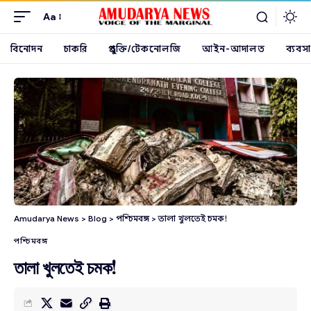
Aa
বিনোদন
চাকরি
প্রযুক্তি/টেকনোলজি
আইন-আদালত
ব্যবসা
Amudarya News
>
Blog
>
পশ্চিমবঙ্গ
>
তালা খুলতেই চমক!
পশ্চিমবঙ্গ
তালা খুলতেই চমক!