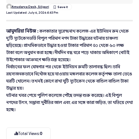
Amudarya Desk, Siliguri
Last Updated: July 6, 2026 4:43 Pm
আমুদরিয়া নিউজ :
কলকাতার সুরেন্দ্রনাথ কলেজ-এর ইউনিয়ন রুম থেকে
দু’টি স্যুটকেসভর্তি বিপুল পরিমাণ নগদ টাকা উদ্ধারের ঘটনায় চাঞ্চল্য
ছড়িয়েছে। প্রাথমিকভাবে উদ্ধার হওয়া টাকার পরিমাণ ৫০ থেকে ৬০ লক্ষ
টাকা বলে অনুমান করা হচ্ছে। দীর্ঘদিন বন্ধ ঘরে পড়ে থাকায় অধিকাংশ নোটই
উইপোকার আক্রমণে ক্ষতিগ্রস্ত হয়েছে।
নির্বাচনের ফল ঘোষণার পর থেকে ইউনিয়ন রুমটি তালাবন্ধ ছিল। চাবি
রহস্যজনকভাবে নিখোঁজ হয়ে যাওয়ায় মঙ্গলবার কলেজ কর্তৃপক্ষ তালা ভেঙে
ঘরটি খোলেন। তখনই কোণে রাখা দুটি স্যুটকেস থেকে বান্ডিল বান্ডিল টাকা
উদ্ধার হয়।
ঘটনার খবর পেয়ে পুলিশ কলেজে পৌঁছে তদন্ত শুরু করেছে। এই বিপুল
নগদের উৎস, সম্ভাব্য দুর্নীতির জাল এবং এর সঙ্গে কারা জড়িত, তা খতিয়ে দেখা
হচ্ছে।
Total Views:
0