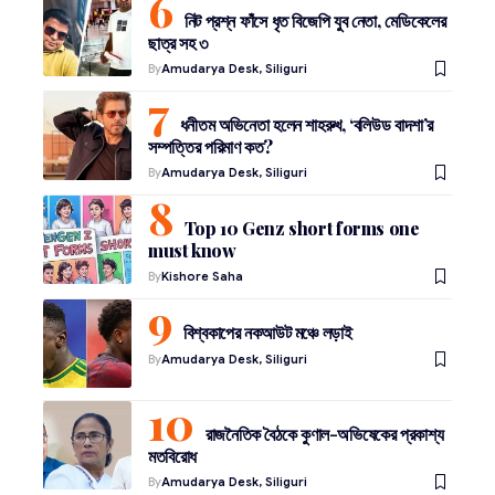
নিট প্রশ্ন ফাঁসে ধৃত বিজেপি যুব নেতা, মেডিকেলের
ছাত্র সহ ৩
By
Amudarya Desk, Siliguri
ধনীতম অভিনেতা হলেন শাহরুখ, ‘বলিউড বাদশা’র
সম্পত্তির পরিমাণ কত?
By
Amudarya Desk, Siliguri
Top 10 Genz short forms one
must know
By
Kishore Saha
বিশ্বকাপের নকআউট মঞ্চে লড়াই
By
Amudarya Desk, Siliguri
রাজনৈতিক বৈঠকে কুণাল-অভিষেকের প্রকাশ্য
মতবিরোধ
By
Amudarya Desk, Siliguri