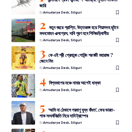
জারি
By
Amudarya Desk, Siliguri
নতুন বছরে প্রাপ্তি, উত্তরবঙ্গ হয়ে শিয়ালদহ ছুটবে
মদনমোহন এক্সপ্রেস, দাবি পূরণ হবে শিলিগুড়িবাসীর
By
Amudarya Desk, Siliguri
কে এই শ্রী প্রেমানন্দ গোবিন্দ শরণজী মহারাজ ?
জেনে নিন
By
Amudarya Desk, Siliguri
বিশ্বকাপের মঞ্চে নামার আগেই ধাক্কা
By
Amudarya Desk, Siliguri
‘আমি না ঠেকালে পরমাণু যুদ্ধ বাঁধত’, ফের ভারত-
পাক সংঘর্ষবিরতি নিয়ে দাবি ট্রাম্পের
By
Amudarya Desk, Siliguri