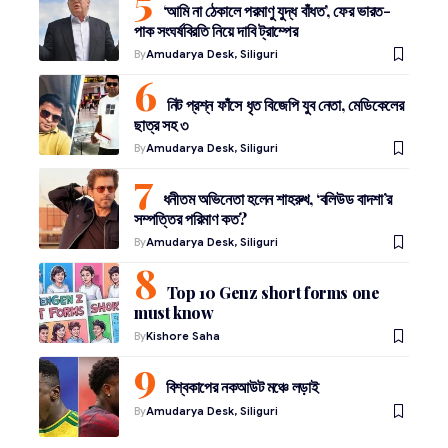
‘আমি না ঠেকালে পরমাণু যুদ্ধ বাঁধত’, ফের ভারত-
পাক সংঘর্ষবিরতি নিয়ে দাবি ট্রাম্পের
By
Amudarya Desk, Siliguri
নিট প্রশ্ন ফাঁসে ধৃত বিজেপি যুব নেতা, মেডিকেলের
ছাত্র সহ ৩
By
Amudarya Desk, Siliguri
ধনীতম অভিনেতা হলেন শাহরুখ, ‘বলিউড বাদশা’র
সম্পত্তির পরিমাণ কত?
By
Amudarya Desk, Siliguri
Top 10 Genz short forms one
must know
By
Kishore Saha
বিশ্বকাপের নকআউট মঞ্চে লড়াই
By
Amudarya Desk, Siliguri