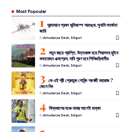
Most Popoular
আন্দামানে প্রবল ভূমিকম্পে আতঙ্ক, সুনামি সতর্কতা
জারি
By
Amudarya Desk, Siliguri
নতুন বছরে প্রাপ্তি, উত্তরবঙ্গ হয়ে শিয়ালদহ ছুটবে
মদনমোহন এক্সপ্রেস, দাবি পূরণ হবে শিলিগুড়িবাসীর
By
Amudarya Desk, Siliguri
কে এই শ্রী প্রেমানন্দ গোবিন্দ শরণজী মহারাজ ?
জেনে নিন
By
Amudarya Desk, Siliguri
বিশ্বকাপের মঞ্চে নামার আগেই ধাক্কা
By
Amudarya Desk, Siliguri