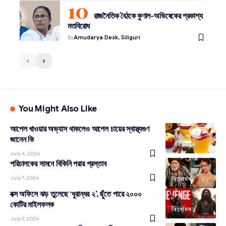
রাজনৈতিক বৈঠকে কুণাল-অভিষেকের প্রকাশ্য
মতবিরোধ
By
Amudarya Desk, Siliguri
You Might Also Like
আপেল খাওয়ার অভ্যাস থাকলেও আপেল চায়ের স্বাস্থ্যগুণ
খাদ্য-পানীয়
জানেন কি
বিনোদন
July 6, 2026
পরিচালকের সামনে বিকিনি পরার প্রস্তাব
July 7, 2026
বিনোদন
বক্স অফিসে ঝড় তুলেছে ‘ধুরান্ধর ২’, ছুঁতে পারে ২০০০
কোটির মাইলফলক
বিনোদন
July 7, 2026