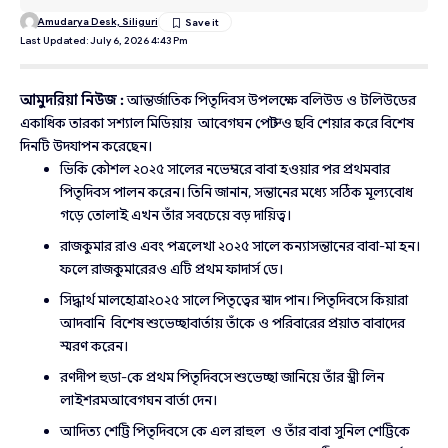
Amudarya Desk, Siliguri
Last Updated: July 6, 2026 4:43 Pm
আমুদরিয়া নিউজ :
আন্তর্জাতিক পিতৃদিবস উপলক্ষে বলিউড ও টলিউডের
একাধিক তারকা সশ্যাল মিডিয়ায় আবেগঘন পোস্ট ও ছবি শেয়ার করে বিশেষ
দিনটি উদযাপন করেছেন।
ভিকি কৌশল ২০২৫ সালের নভেম্বরে বাবা হওয়ার পর প্রথমবার
পিতৃদিবস পালন করেন। তিনি জানান, সন্তানের মধ্যে সঠিক মূল্যবোধ
গড়ে তোলাই এখন তাঁর সবচেয়ে বড় দায়িত্ব।
রাজকুমার রাও এবং পত্রলেখা ২০২৫ সালে কন্যাসন্তানের বাবা-মা হন।
ফলে রাজকুমারেরও এটি প্রথম ফাদার্স ডে।
সিদ্ধার্থ মালহোত্রা২০২৫ সালে পিতৃত্বের স্বাদ পান। পিতৃদিবসে কিয়ারা
আদবানি বিশেষ শুভেচ্ছাবার্তায় তাঁকে ও পরিবারের প্রয়াত বাবাদের
স্মরণ করেন।
রণদীপ হুডা-কে প্রথম পিতৃদিবসে শুভেচ্ছা জানিয়ে তাঁর স্ত্রী লিন
লাইশরমআবেগঘন বার্তা দেন।
আদিত্য শেট্টি পিতৃদিবসে কে এল রাহুল ও তাঁর বাবা সুনিল শেট্টিকে