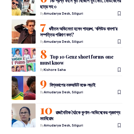
নিট প্রশ্ন ফাঁসে ধৃত বিজেপি যুব নেতা, মেডিকেলের
ছাত্র সহ ৩
By
Amudarya Desk, Siliguri
ধনীতম অভিনেতা হলেন শাহরুখ, ‘বলিউড বাদশা’র
সম্পত্তির পরিমাণ কত?
By
Amudarya Desk, Siliguri
Top 10 Genz short forms one
must know
By
Kishore Saha
বিশ্বকাপের নকআউট মঞ্চে লড়াই
By
Amudarya Desk, Siliguri
রাজনৈতিক বৈঠকে কুণাল-অভিষেকের প্রকাশ্য
মতবিরোধ
By
Amudarya Desk, Siliguri