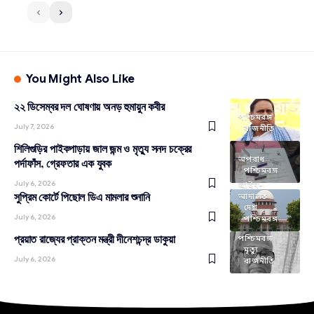
You Might Also Like
২২ ডিসেম্বর দল ঘোষণায় অনড় হুমায়ুন কবীর
পশ্চিমবঙ্গ
July 7, 2026
রাজনীতি
শিলিগুড়ির পাইকপাড়ায় জাল জন্ম ও মৃত্যু সনদ চক্রের
অপরাধ
পর্দাফাঁস, গ্রেফতার এক যুবক
পশ্চিমবঙ্গ
July 6, 2026
আইন-
সুপ্রিম কোর্টে পিছোল ডিএ মামলার শুনানি
আদালত
দেশ
July 6, 2026
পশ্চিমবঙ্গ
প্রয়াত রাজ্যের প্রাক্তন মন্ত্রী দীনেশচন্দ্র ডাকুয়া
পশ্চিমবঙ্গ
মৃত্যু
July 6, 2026
রাজনীতি