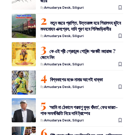
জারি
By
Amudarya Desk, Siliguri
নতুন বছরে প্রাপ্তি, উত্তরবঙ্গ হয়ে শিয়ালদহ ছুটবে
মদনমোহন এক্সপ্রেস, দাবি পূরণ হবে শিলিগুড়িবাসীর
By
Amudarya Desk, Siliguri
কে এই শ্রী প্রেমানন্দ গোবিন্দ শরণজী মহারাজ ?
জেনে নিন
By
Amudarya Desk, Siliguri
বিশ্বকাপের মঞ্চে নামার আগেই ধাক্কা
By
Amudarya Desk, Siliguri
‘আমি না ঠেকালে পরমাণু যুদ্ধ বাঁধত’, ফের ভারত-
পাক সংঘর্ষবিরতি নিয়ে দাবি ট্রাম্পের
By
Amudarya Desk, Siliguri