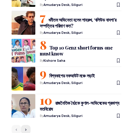
By
Amudarya Desk, Siliguri
ধনীতম অভিনেতা হলেন শাহরুখ, ‘বলিউড বাদশা’র
সম্পত্তির পরিমাণ কত?
By
Amudarya Desk, Siliguri
Top 10 Genz short forms one
must know
By
Kishore Saha
বিশ্বকাপের নকআউট মঞ্চে লড়াই
By
Amudarya Desk, Siliguri
রাজনৈতিক বৈঠকে কুণাল-অভিষেকের প্রকাশ্য
মতবিরোধ
By
Amudarya Desk, Siliguri