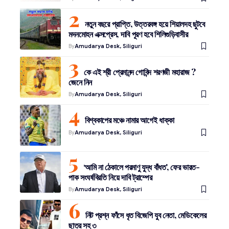
নতুন বছরে প্রাপ্তি, উত্তরবঙ্গ হয়ে শিয়ালদহ ছুটবে
মদনমোহন এক্সপ্রেস, দাবি পূরণ হবে শিলিগুড়িবাসীর
By
Amudarya Desk, Siliguri
কে এই শ্রী প্রেমানন্দ গোবিন্দ শরণজী মহারাজ ?
জেনে নিন
By
Amudarya Desk, Siliguri
বিশ্বকাপের মঞ্চে নামার আগেই ধাক্কা
By
Amudarya Desk, Siliguri
‘আমি না ঠেকালে পরমাণু যুদ্ধ বাঁধত’, ফের ভারত-
পাক সংঘর্ষবিরতি নিয়ে দাবি ট্রাম্পের
By
Amudarya Desk, Siliguri
নিট প্রশ্ন ফাঁসে ধৃত বিজেপি যুব নেতা, মেডিকেলের
ছাত্র সহ ৩