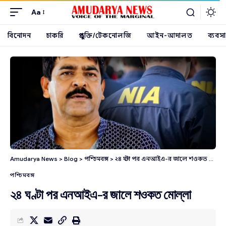
Aa
বিনোদন
চাকরি
প্রযুক্তি/টেকনোলজি
আইন-আদালত
ব্যবসা
Amudarya News
>
Blog
>
পশ্চিমবঙ্গ
>
২৪ ঘণ্টা পর এনআইএ-র জালে শওকত মোল্লা
পশ্চিমবঙ্গ
২৪ ঘণ্টা পর এনআইএ-র জালে শওকত মোল্লা