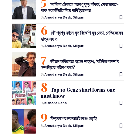
‘আমি না ঠেকালে পরমাণু যুদ্ধ বাঁধত’, ফের ভারত-
পাক সংঘর্ষবিরতি নিয়ে দাবি ট্রাম্পের
By
Amudarya Desk, Siliguri
নিট প্রশ্ন ফাঁসে ধৃত বিজেপি যুব নেতা, মেডিকেলের
ছাত্র সহ ৩
By
Amudarya Desk, Siliguri
ধনীতম অভিনেতা হলেন শাহরুখ, ‘বলিউড বাদশা’র
সম্পত্তির পরিমাণ কত?
By
Amudarya Desk, Siliguri
Top 10 Genz short forms one
must know
By
Kishore Saha
বিশ্বকাপের নকআউট মঞ্চে লড়াই
By
Amudarya Desk, Siliguri