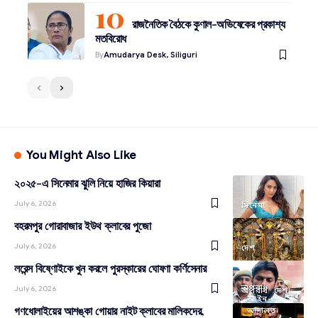
রাজনৈতিক বৈঠকে কুণাল-অভিষেকের প্রকাশ্য
মতবিরোধ
By
Amudarya Desk, Siliguri
You Might Also Like
২০২৫-এ সিনেমার ঝুলি নিয়ে হাজির কিয়ারা
July 6, 2026
সিনেমা
বহরমপুর গোরাবাজার ইউথ ক্লাবের পুজো
July 6, 2026
দেশ
লরেন্স বিষ্ণোইকে খুন করলে পুরস্কারের ঘোষণা কর্ণিসেনার
অপরাধ
July 6, 2026
অপরাধ
দেশ
আইন-
গণধোলাইয়ের আশঙ্কা গোয়ার নাইট ক্লাবের মালিকদের,
আদালত