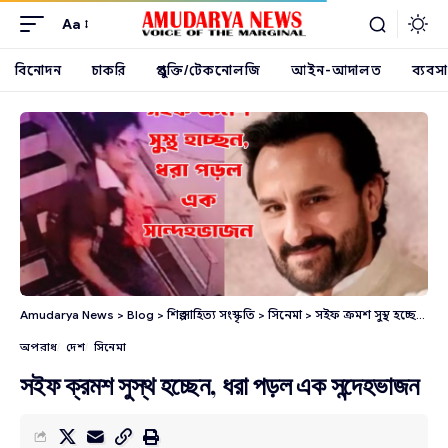
Aa
বিনোদন
চাকরি
প্রযুক্তি/টেকনোলজি
আইন-আদালত
ব্যবসা
Amudarya News
>
Blog
>
শিল্প সাহিত্য সংস্কৃতি
>
সিনেমা
>
সইফ ক্রমশ সুস্থ হচ্ছেন, ধরা পড়ল এক সন্দেহভাজন
অপরাধ
দেশ
সিনেমা
সইফ ক্রমশ সুস্থ হচ্ছেন, ধরা পড়ল এক সন্দেহভাজন