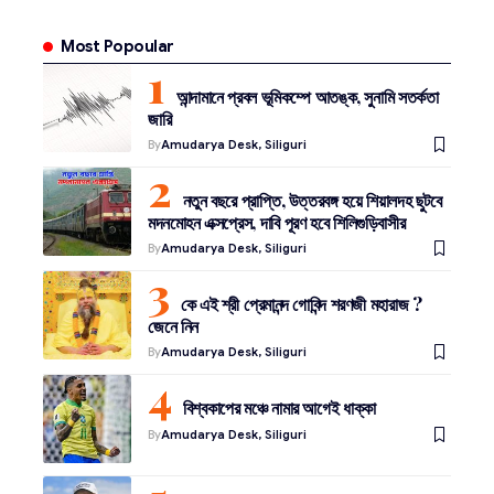
Most Popoular
আন্দামানে প্রবল ভূমিকম্পে আতঙ্ক, সুনামি সতর্কতা
জারি
By
Amudarya Desk, Siliguri
নতুন বছরে প্রাপ্তি, উত্তরবঙ্গ হয়ে শিয়ালদহ ছুটবে
মদনমোহন এক্সপ্রেস, দাবি পূরণ হবে শিলিগুড়িবাসীর
By
Amudarya Desk, Siliguri
কে এই শ্রী প্রেমানন্দ গোবিন্দ শরণজী মহারাজ ?
জেনে নিন
By
Amudarya Desk, Siliguri
বিশ্বকাপের মঞ্চে নামার আগেই ধাক্কা
By
Amudarya Desk, Siliguri