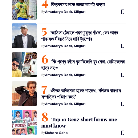
বিশ্বকাপের মঞ্চে নামার আগেই ধাক্কা
By
Amudarya Desk, Siliguri
‘আমি না ঠেকালে পরমাণু যুদ্ধ বাঁধত’, ফের ভারত-
পাক সংঘর্ষবিরতি নিয়ে দাবি ট্রাম্পের
By
Amudarya Desk, Siliguri
নিট প্রশ্ন ফাঁসে ধৃত বিজেপি যুব নেতা, মেডিকেলের
ছাত্র সহ ৩
By
Amudarya Desk, Siliguri
ধনীতম অভিনেতা হলেন শাহরুখ, ‘বলিউড বাদশা’র
সম্পত্তির পরিমাণ কত?
By
Amudarya Desk, Siliguri
Top 10 Genz short forms one
must know
By
Kishore Saha