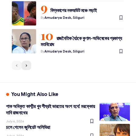
বিশ্বকাপের নকআউট মঞ্চে লড়াই
By
Amudarya Desk, Siliguri
রাজনৈতিক বৈঠকে কুণাল-অভিষেকের প্রকাশ্য
মতবিরোধ
By
Amudarya Desk, Siliguri
You Might Also Like
পাক অধিকৃত কাশ্মীর খুব শীঘ্রই ভারতের অংশ হবে! মরক্কোয়
দাবি রাজনাথের
দেশ
July 6, 2026
চলে গেলেন জুলিয়েট অলিভিয়া
July 6, 2026