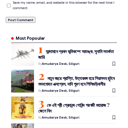
Save my name, email, and website in this browser for the next time I
comment.
Most Popoular
আন্দামানে প্রবল ভূমিকম্পে আতঙ্ক, সুনামি সতর্কতা
জারি
By
Amudarya Desk, Siliguri
নতুন বছরে প্রাপ্তি, উত্তরবঙ্গ হয়ে শিয়ালদহ ছুটবে
মদনমোহন এক্সপ্রেস, দাবি পূরণ হবে শিলিগুড়িবাসীর
By
Amudarya Desk, Siliguri
কে এই শ্রী প্রেমানন্দ গোবিন্দ শরণজী মহারাজ ?
জেনে নিন
By
Amudarya Desk, Siliguri