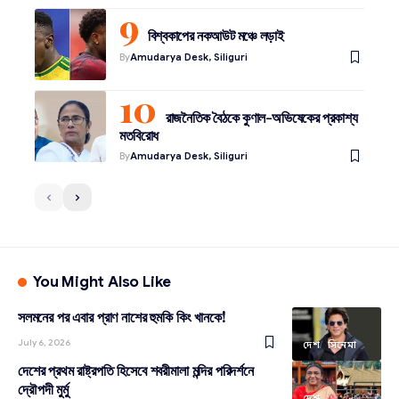
বিশ্বকাপের নকআউট মঞ্চে লড়াই
By
Amudarya Desk, Siliguri
রাজনৈতিক বৈঠকে কুণাল-অভিষেকের প্রকাশ্য
মতবিরোধ
By
Amudarya Desk, Siliguri
You Might Also Like
সলমনের পর এবার প্রাণ নাশের হুমকি কিং খানকে!
July 6, 2026
দেশ
সিনেমা
দেশের প্রথম রাষ্ট্রপতি হিসেবে শবরীমালা মন্দির পরিদর্শনে
দ্রৌপদী মুর্মু
দেশ