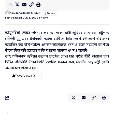
Amudarya Desk, Siliguri
Last Updated: July 6, 2026 4:44 Pm
আমুদরিয়া ডেস্কঃ
পশ্চিমবঙ্গের আন্দোলনকারী জুনিয়র ডাক্তাররা রাষ্ট্রপতি
দ্রৌপদী মুর্মু এবং প্রধানমন্ত্রী নরেন্দ্র মোদীকে চিঠি লিখে হস্তক্ষেপ চাইলেন।
আরজিস কর হাসাপতালে একজন ডাক্তারকে ধর্ষণ ও হত্যা সংক্রান্ত ব্যাপারে
তাঁদের কিছু দাবি রয়েছে। যা কি না রাজ্য সরকার এখনও মানেনি।
তাই পশ্চিমবঙ্গ জুনিয়র ডক্টরস ফ্রন্টের লেখা চার পৃষ্ঠার চিঠি পাঠানো হয়।
চিঠির প্রতিলিপি উপরাষ্ট্রপতি জগদীপ ধনকর এবং কেন্দ্রীয় স্বাস্থ্যমন্ত্রী জেপি
নাড্ডাকেও পাঠানো হয়।
Total Views:
0