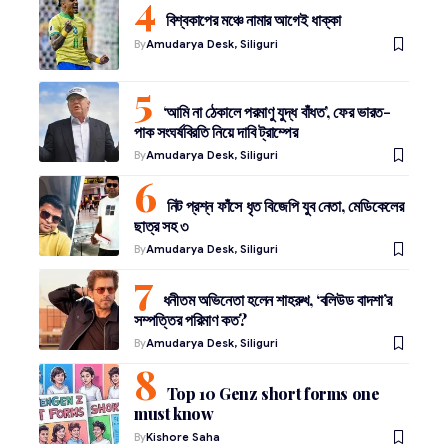
বিশ্বকাপের মঞ্চে নামার আগেই ধাক্কা
By
Amudarya Desk, Siliguri
‘আমি না ঠেকালে পরমাণু যুদ্ধ বাঁধত’, ফের ভারত-
পাক সংঘর্ষবিরতি নিয়ে দাবি ট্রাম্পের
By
Amudarya Desk, Siliguri
নিট প্রশ্ন ফাঁসে ধৃত বিজেপি যুব নেতা, মেডিকেলের
ছাত্র সহ ৩
By
Amudarya Desk, Siliguri
ধনীতম অভিনেতা হলেন শাহরুখ, ‘বলিউড বাদশা’র
সম্পত্তির পরিমাণ কত?
By
Amudarya Desk, Siliguri
Top 10 Genz short forms one
must know
By
Kishore Saha