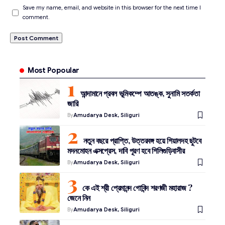
Save my name, email, and website in this browser for the next time I
comment.
Most Popoular
আন্দামানে প্রবল ভূমিকম্পে আতঙ্ক, সুনামি সতর্কতা
জারি
By
Amudarya Desk, Siliguri
নতুন বছরে প্রাপ্তি, উত্তরবঙ্গ হয়ে শিয়ালদহ ছুটবে
মদনমোহন এক্সপ্রেস, দাবি পূরণ হবে শিলিগুড়িবাসীর
By
Amudarya Desk, Siliguri
কে এই শ্রী প্রেমানন্দ গোবিন্দ শরণজী মহারাজ ?
জেনে নিন
By
Amudarya Desk, Siliguri