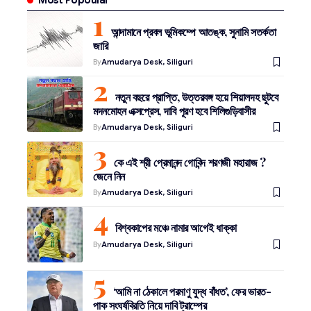
Most Popoular
আন্দামানে প্রবল ভূমিকম্পে আতঙ্ক, সুনামি সতর্কতা
জারি
By
Amudarya Desk, Siliguri
নতুন বছরে প্রাপ্তি, উত্তরবঙ্গ হয়ে শিয়ালদহ ছুটবে
মদনমোহন এক্সপ্রেস, দাবি পূরণ হবে শিলিগুড়িবাসীর
By
Amudarya Desk, Siliguri
কে এই শ্রী প্রেমানন্দ গোবিন্দ শরণজী মহারাজ ?
জেনে নিন
By
Amudarya Desk, Siliguri
বিশ্বকাপের মঞ্চে নামার আগেই ধাক্কা
By
Amudarya Desk, Siliguri
‘আমি না ঠেকালে পরমাণু যুদ্ধ বাঁধত’, ফের ভারত-
পাক সংঘর্ষবিরতি নিয়ে দাবি ট্রাম্পের