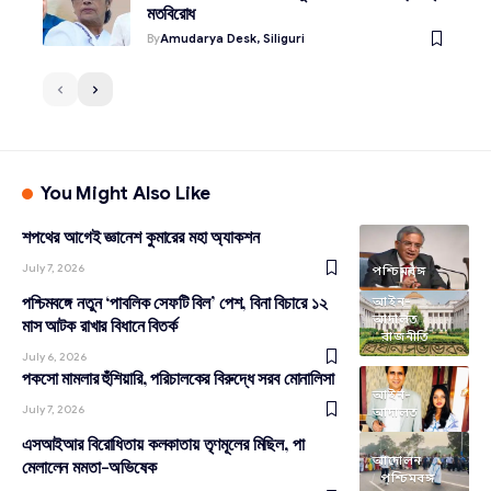
মতবিরোধ
By
Amudarya Desk, Siliguri
You Might Also Like
শপথের আগেই জ্ঞানেশ কুমারের মহা অ্যাকশন
July 7, 2026
পশ্চিমবঙ্গ
পশ্চিমবঙ্গে নতুন ‘পাবলিক সেফটি বিল’ পেশ, বিনা বিচারে ১২
আইন-
আদালত
মাস আটক রাখার বিধানে বিতর্ক
রাজনীতি
July 6, 2026
পকসো মামলার হুঁশিয়ারি, পরিচালকের বিরুদ্ধে সরব মোনালিসা
আইন-
July 7, 2026
আদালত
এসআইআর বিরোধিতায় কলকাতায় তৃণমূলের মিছিল, পা
আন্দোলন
মেলালেন মমতা-অভিষেক
পশ্চিমবঙ্গ