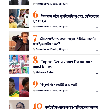
By
Amudarya Desk, Siliguri
নিট প্রশ্ন ফাঁসে ধৃত বিজেপি যুব নেতা, মেডিকেলের
ছাত্র সহ ৩
By
Amudarya Desk, Siliguri
ধনীতম অভিনেতা হলেন শাহরুখ, ‘বলিউড বাদশা’র
সম্পত্তির পরিমাণ কত?
By
Amudarya Desk, Siliguri
Top 10 Genz short forms one
must know
By
Kishore Saha
বিশ্বকাপের নকআউট মঞ্চে লড়াই
By
Amudarya Desk, Siliguri
রাজনৈতিক বৈঠকে কুণাল-অভিষেকের প্রকাশ্য