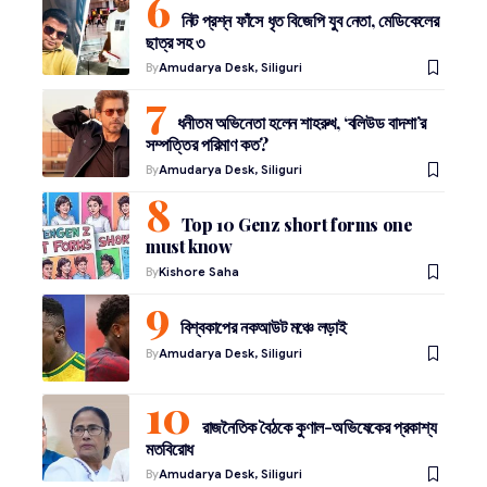
নিট প্রশ্ন ফাঁসে ধৃত বিজেপি যুব নেতা, মেডিকেলের
ছাত্র সহ ৩
By
Amudarya Desk, Siliguri
ধনীতম অভিনেতা হলেন শাহরুখ, ‘বলিউড বাদশা’র
সম্পত্তির পরিমাণ কত?
By
Amudarya Desk, Siliguri
Top 10 Genz short forms one
must know
By
Kishore Saha
বিশ্বকাপের নকআউট মঞ্চে লড়াই
By
Amudarya Desk, Siliguri
রাজনৈতিক বৈঠকে কুণাল-অভিষেকের প্রকাশ্য
মতবিরোধ
By
Amudarya Desk, Siliguri