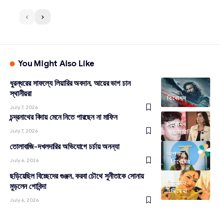
You Might Also Like
ধুরন্ধরের সাফল্যে লিয়ারির অবদান, আয়ের ভাগ চান
স্থানীয়রা
বিনোদন
July 7, 2026
চন্দ্রনাথের বিদায় মেনে নিতে পারছেন না মাফিন
বিনোদন
July 7, 2026
রাজনীতি
তোলাবাজি-দখলদারির অভিযোগে চর্চায় অনন্যা
অপরাধ
July 6, 2026
বিনোদন
ছড়িয়েছিল বিচ্ছেদের গুঞ্জন, করবা চৌথে সুনীতাকে সোনায়
বিনোদন
মুড়লেন গোবিন্দা
সিনেমা
July 6, 2026