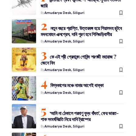
জারি
By
Amudarya Desk, Siliguri
নতুন বছরে প্রাপ্তি, উত্তরবঙ্গ হয়ে শিয়ালদহ ছুটবে
মদনমোহন এক্সপ্রেস, দাবি পূরণ হবে শিলিগুড়িবাসীর
By
Amudarya Desk, Siliguri
কে এই শ্রী প্রেমানন্দ গোবিন্দ শরণজী মহারাজ ?
জেনে নিন
By
Amudarya Desk, Siliguri
বিশ্বকাপের মঞ্চে নামার আগেই ধাক্কা
By
Amudarya Desk, Siliguri
‘আমি না ঠেকালে পরমাণু যুদ্ধ বাঁধত’, ফের ভারত-
পাক সংঘর্ষবিরতি নিয়ে দাবি ট্রাম্পের
By
Amudarya Desk, Siliguri