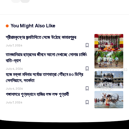
You Might Also Like
শ্রীরামকৃষ্ণের জন্মতিথিতে সেজে উঠেছে কামারপুকুর
ধর্মশিক্ষা-
July 7, 2026
কর্মশিক্ষা
তানজানিয়ার ছাত্রদের জীবনে আলো দেখাচ্ছে সোলার চার্জিং
ধর্মশিক্ষা-
বাতি-ব্যাগ
কর্মশিক্ষা
July 6, 2026
UNCATEGORIZED
হজে মক্কা মদিনার সর্বোচ্চ তাপমাত্রা পৌঁছবে ৪৩ ডিগ্রি
আন্তর্জাতিক
ধর্মশিক্ষা-
সেলসিয়াসে, সতর্কতা
কর্মশিক্ষা
দেশ
July 6, 2026
ধর্মশিক্ষা-
গঙ্গাসাগরে পুণ্যস্নানে হাজির লক্ষ লক্ষ পুণ্যার্থী
কর্মশিক্ষা
পশ্চিমবঙ্গ
July 7, 2026
রাজনীতি