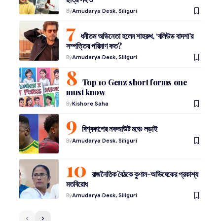
By
Amudarya Desk, Siliguri
ধনীতম অভিনেতা হলেন শাহরুখ, ‘বলিউড বাদশা’র
সম্পত্তির পরিমাণ কত?
By
Amudarya Desk, Siliguri
Top 10 Genz short forms one
must know
By
Kishore Saha
বিশ্বকাপের নকআউট মঞ্চে লড়াই
By
Amudarya Desk, Siliguri
রাজনৈতিক বৈঠকে কুণাল-অভিষেকের প্রকাশ্য
মতবিরোধ
By
Amudarya Desk, Siliguri