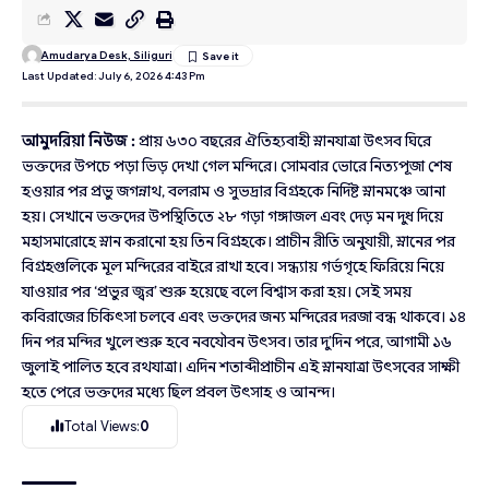
Amudarya Desk, Siliguri
Last Updated: July 6, 2026 4:43 Pm
আমুদরিয়া নিউজ :
প্রায় ৬৩০ বছরের ঐতিহ্যবাহী স্নানযাত্রা উৎসব ঘিরে
ভক্তদের উপচে পড়া ভিড় দেখা গেল মন্দিরে। সোমবার ভোরে নিত্যপূজা শেষ
হওয়ার পর প্রভু জগন্নাথ, বলরাম ও সুভদ্রার বিগ্রহকে নির্দিষ্ট স্নানমঞ্চে আনা
হয়। সেখানে ভক্তদের উপস্থিতিতে ২৮ গড়া গঙ্গাজল এবং দেড় মন দুধ দিয়ে
মহাসমারোহে স্নান করানো হয় তিন বিগ্রহকে। প্রাচীন রীতি অনুযায়ী, স্নানের পর
বিগ্রহগুলিকে মূল মন্দিরের বাইরে রাখা হবে। সন্ধ্যায় গর্ভগৃহে ফিরিয়ে নিয়ে
যাওয়ার পর ‘প্রভুর জ্বর’ শুরু হয়েছে বলে বিশ্বাস করা হয়। সেই সময়
কবিরাজের চিকিৎসা চলবে এবং ভক্তদের জন্য মন্দিরের দরজা বন্ধ থাকবে। ১৪
দিন পর মন্দির খুলে শুরু হবে নবযৌবন উৎসব। তার দু’দিন পরে, আগামী ১৬
জুলাই পালিত হবে রথযাত্রা। এদিন শতাব্দীপ্রাচীন এই স্নানযাত্রা উৎসবের সাক্ষী
হতে পেরে ভক্তদের মধ্যে ছিল প্রবল উৎসাহ ও আনন্দ।
Total Views:
0