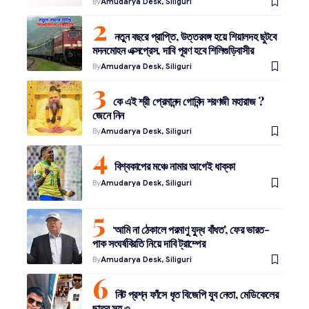
By
Amudarya Desk, Siliguri
নতুন বছরে প্রাপ্তি, উত্তরবঙ্গ হয়ে শিয়ালদহ ছুটবে
মদনমোহন এক্সপ্রেস, দাবি পূরণ হবে শিলিগুড়িবাসীর
By
Amudarya Desk, Siliguri
কে এই শ্রী প্রেমানন্দ গোবিন্দ শরণজী মহারাজ ?
জেনে নিন
By
Amudarya Desk, Siliguri
বিশ্বকাপের মঞ্চে নামার আগেই ধাক্কা
By
Amudarya Desk, Siliguri
‘আমি না ঠেকালে পরমাণু যুদ্ধ বাঁধত’, ফের ভারত-
পাক সংঘর্ষবিরতি নিয়ে দাবি ট্রাম্পের
By
Amudarya Desk, Siliguri
নিট প্রশ্ন ফাঁসে ধৃত বিজেপি যুব নেতা, মেডিকেলের
ছাত্র সহ ৩