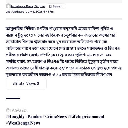
Amudarya Desk, Siliguri
Last Updated: July 6, 2026 4:43 Pm
আমুলরিয়া নিউজ:
হুগলির পাণ্ডুয়ার মানুসমারি গ্রামের বাসিন্দা পূর্ণিমা ও
নারায়ণ টুডু ২০২০ সালের ২৪ ডিসেম্বর চতুর্থবার কন্যাসন্তানের জন্মের পর
সদ্যোজাত শিশুকে শ্বাসরোধ করে খুন করে বলে অভিযোগ। পরে দেহ
লাইলনের ব্যাগে ভরে খালে ফেলে দেওয়া হয়। তদন্তে ময়নাতদন্ত ও ডিএনএ
পরীক্ষায় প্রমাণ মেলায় দম্পতিকে গ্রেপ্তার করে পুলিশ। মামলায় ১৭ জন
সাক্ষীর বয়ান, তথ্যপ্রমাণ ও ডিএনএ রিপোর্টের ভিত্তিতে চুঁচুড়ার তৃতীয় দায়রা
আদালত তাদের দোষী সাব্যস্ত করে। বৃহস্পতিবার বিচারক কৌস্তভ মুখোপাধ্যায়
দু’জনকেই যাবজ্জীবন কারাদণ্ড ও ১০ হাজার টাকা জরিমানার নির্দেশ দেন।
Total Views:
0
TAGGED:
#Hooghly #Pandua #CrimeNews #LifeImprisonment
#WestBengalNews