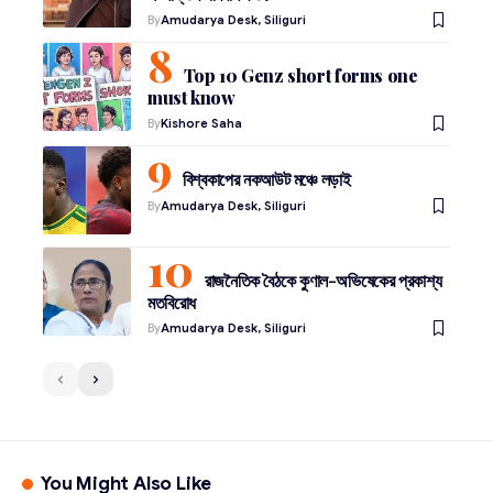
By
Amudarya Desk, Siliguri
Top 10 Genz short forms one
must know
By
Kishore Saha
বিশ্বকাপের নকআউট মঞ্চে লড়াই
By
Amudarya Desk, Siliguri
রাজনৈতিক বৈঠকে কুণাল-অভিষেকের প্রকাশ্য
মতবিরোধ
By
Amudarya Desk, Siliguri
You Might Also Like