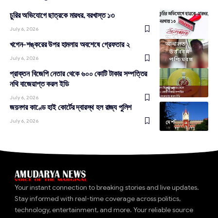
চুরির অভিযোগে ছাত্রকে মারধর, বরখাস্ত ১৩
July 6, 2026
দেশ
আইন-
খগেন-শঙ্করের উপর হামলায় অবশেষে গ্রেফতার ২
আদালত
উত্তরবঙ্গ
July 6, 2026
পশ্চিমবঙ্গ
প্রাক্তন বিজেপি নেতার থেকে ৬০০ কোটি টাকার সম্পত্তির
নথি বাজেয়াপ্ত করল ইডি
দেশ
July 6, 2026
জয়নগর কাণ্ডে হাই কোর্টের দ্বারস্থ হল রাজ্য পুলিশ
July 6, 2026
দেশ
Your instant connection to breaking stories and live updates.
Stay informed with real-time coverage across politics,
technology, entertainment, and more. Your reliable source