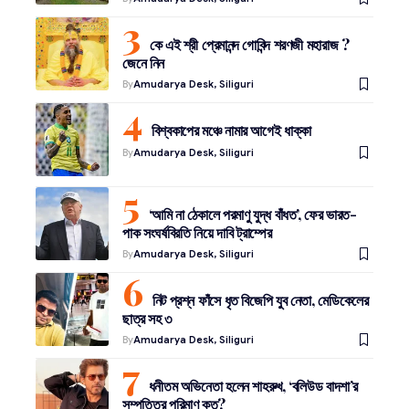
কে এই শ্রী প্রেমানন্দ গোবিন্দ শরণজী মহারাজ ?
জেনে নিন
By
Amudarya Desk, Siliguri
বিশ্বকাপের মঞ্চে নামার আগেই ধাক্কা
By
Amudarya Desk, Siliguri
‘আমি না ঠেকালে পরমাণু যুদ্ধ বাঁধত’, ফের ভারত-
পাক সংঘর্ষবিরতি নিয়ে দাবি ট্রাম্পের
By
Amudarya Desk, Siliguri
নিট প্রশ্ন ফাঁসে ধৃত বিজেপি যুব নেতা, মেডিকেলের
ছাত্র সহ ৩
By
Amudarya Desk, Siliguri
ধনীতম অভিনেতা হলেন শাহরুখ, ‘বলিউড বাদশা’র
সম্পত্তির পরিমাণ কত?