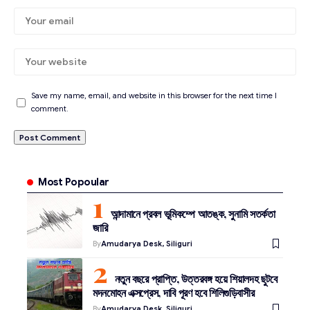
Save my name, email, and website in this browser for the next time I
comment.
Most Popoular
আন্দামানে প্রবল ভূমিকম্পে আতঙ্ক, সুনামি সতর্কতা
জারি
By
Amudarya Desk, Siliguri
নতুন বছরে প্রাপ্তি, উত্তরবঙ্গ হয়ে শিয়ালদহ ছুটবে
মদনমোহন এক্সপ্রেস, দাবি পূরণ হবে শিলিগুড়িবাসীর
By
Amudarya Desk, Siliguri