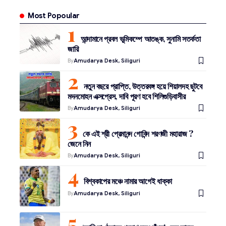
Most Popoular
আন্দামানে প্রবল ভূমিকম্পে আতঙ্ক, সুনামি সতর্কতা
জারি
By
Amudarya Desk, Siliguri
নতুন বছরে প্রাপ্তি, উত্তরবঙ্গ হয়ে শিয়ালদহ ছুটবে
মদনমোহন এক্সপ্রেস, দাবি পূরণ হবে শিলিগুড়িবাসীর
By
Amudarya Desk, Siliguri
কে এই শ্রী প্রেমানন্দ গোবিন্দ শরণজী মহারাজ ?
জেনে নিন
By
Amudarya Desk, Siliguri
বিশ্বকাপের মঞ্চে নামার আগেই ধাক্কা
By
Amudarya Desk, Siliguri