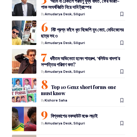
‘আমি না ঠেকালে পরমাণু যুদ্ধ বাঁধত’, ফের ভারত-
পাক সংঘর্ষবিরতি নিয়ে দাবি ট্রাম্পের
By
Amudarya Desk, Siliguri
নিট প্রশ্ন ফাঁসে ধৃত বিজেপি যুব নেতা, মেডিকেলের
ছাত্র সহ ৩
By
Amudarya Desk, Siliguri
ধনীতম অভিনেতা হলেন শাহরুখ, ‘বলিউড বাদশা’র
সম্পত্তির পরিমাণ কত?
By
Amudarya Desk, Siliguri
Top 10 Genz short forms one
must know
By
Kishore Saha
বিশ্বকাপের নকআউট মঞ্চে লড়াই
By
Amudarya Desk, Siliguri