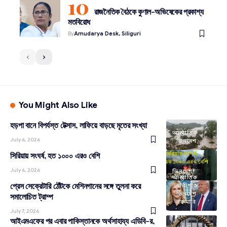
রাজনৈতিক বৈঠকে কুণাল-অভিষেকের প্রকাশ্য
মতবিরোধ
By
Amudarya Desk, Siliguri
You Might Also Like
হড়পা বানে বিপর্যস্ত টেক্সাস, লাফিয়ে বাড়ছে মৃতের সংখ্যা
আন্তর্জাতিক
July 6, 2026
ভিনদেশ
সিরিয়ায় সংঘর্ষ, হত ১০০০ এরও বেশি
July 6, 2026
ভিনদেশ
আন্তর্জাতিক
প্রেস সেক্রেটারি ঠোঁটকে মেশিনগানের সঙ্গে তুলনা করে
নারীশক্তি
ভিনদেশ
সমালোচিত ট্রাম্প
রকমারি
July 7, 2026
আইএমএফের পর এবার পাকিস্তানকে অর্থসাহায্য এডিবি-র,