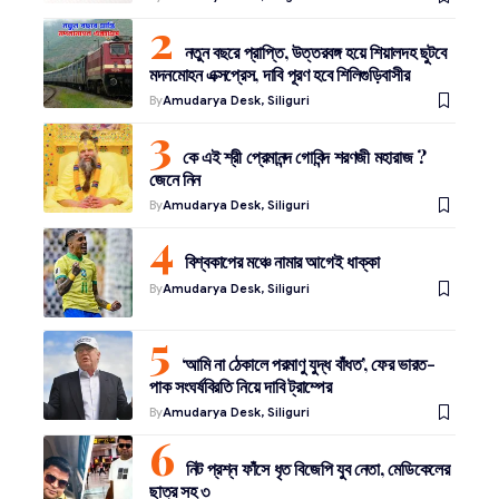
নতুন বছরে প্রাপ্তি, উত্তরবঙ্গ হয়ে শিয়ালদহ ছুটবে
মদনমোহন এক্সপ্রেস, দাবি পূরণ হবে শিলিগুড়িবাসীর
By
Amudarya Desk, Siliguri
কে এই শ্রী প্রেমানন্দ গোবিন্দ শরণজী মহারাজ ?
জেনে নিন
By
Amudarya Desk, Siliguri
বিশ্বকাপের মঞ্চে নামার আগেই ধাক্কা
By
Amudarya Desk, Siliguri
‘আমি না ঠেকালে পরমাণু যুদ্ধ বাঁধত’, ফের ভারত-
পাক সংঘর্ষবিরতি নিয়ে দাবি ট্রাম্পের
By
Amudarya Desk, Siliguri
নিট প্রশ্ন ফাঁসে ধৃত বিজেপি যুব নেতা, মেডিকেলের
ছাত্র সহ ৩