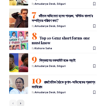
By
Amudarya Desk, Siliguri
ধনীতম অভিনেতা হলেন শাহরুখ, ‘বলিউড বাদশা’র
সম্পত্তির পরিমাণ কত?
By
Amudarya Desk, Siliguri
Top 10 Genz short forms one
must know
By
Kishore Saha
বিশ্বকাপের নকআউট মঞ্চে লড়াই
By
Amudarya Desk, Siliguri
রাজনৈতিক বৈঠকে কুণাল-অভিষেকের প্রকাশ্য
মতবিরোধ
By
Amudarya Desk, Siliguri