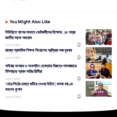
You Might Also Like
সিউড়িতে বাসের অভাবে ভোটকর্মীদের বিক্ষোভ, ১৪ নম্বর
পশ্চিমবঙ্গ
জাতীয় সড়ক অবরোধ
ভোট
July 7, 2026
রাজ্যে প্রাথমিক শিক্ষক নিয়োগের প্রক্রিয়া শুরু বুধবার
পশ্চিমবঙ্গ
আইন-
July 7, 2026
শিক্ষা
আদালত
সাইবার অপরাধ ও অনলাইন হেনস্থার বিরুদ্ধে লালবাজারে
পশ্চিমবঙ্গ
বিনোদন
টলিপাড়ার প্রথম সারির শিল্পীরা
রকমারি
July 7, 2026
‘মেরে পিঠের চামড়া গুটিয়ে দেওয়া উচিত’, কসবা কাণ্ডে
অপরাধ
বললেন কুণাল
পশ্চিমবঙ্গ
July 6, 2026