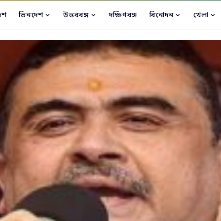
েশ
ভিনদেশ
উত্তরবঙ্গ
দক্ষিণবঙ্গ
বিনোদন
খেলা