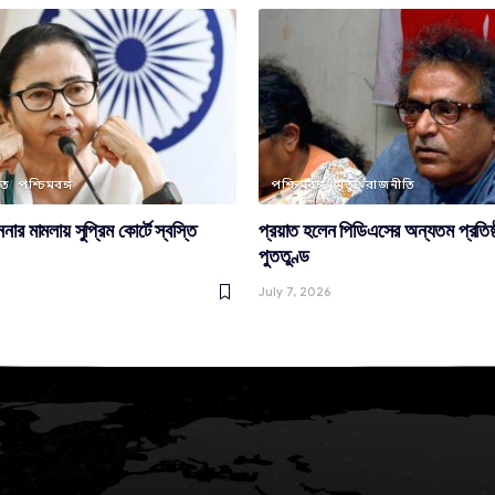
লত
পশ্চিমবঙ্গ
পশ্চিমবঙ্গ
মৃত্যু
রাজনীতি
র মামলায় সুপ্রিম কোর্টে স্বস্তি
প্রয়াত হলেন পিডিএসের অন্যতম প্রতিষ্
পুততুণ্ড
July 7, 2026