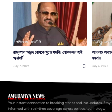
পশ্চিমবঙ্গ
রাজনীতি
আইন-আদা
রাজ্যপাল আনন্দ বোসকে খুনের হুমকি, লোকভবনে হাই
আদালত অবমাননা
অ্যালার্ট
মমতার
July 7, 2026
July 6, 2026
Your instant connection to breaking stories and live updates. Stay
informed with real-time coverage across politics, technology,