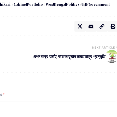
ikari #CabinetPortfolio #WestBengalPolitics #BJPGovernment
NEXT ARTICLE
রেশন তথ্য যাচাই করে আয়ুষ্মান ভারত চালুর প্রস্তুতি
ed
*