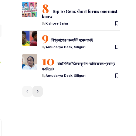
Top 10 Genz short forms one must
know
By
Kishore Saha
বিশ্বকাপের নকআউট মঞ্চে লড়াই
By
Amudarya Desk, Siliguri
রাজনৈতিক বৈঠকে কুণাল-অভিষেকের প্রকাশ্য
মতবিরোধ
By
Amudarya Desk, Siliguri