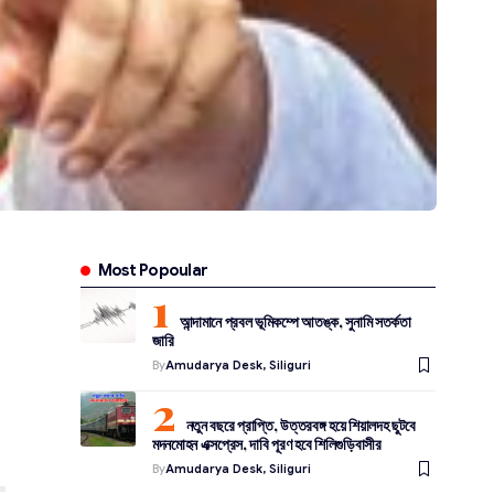
Most Popoular
আন্দামানে প্রবল ভূমিকম্পে আতঙ্ক, সুনামি সতর্কতা
জারি
By
Amudarya Desk, Siliguri
নতুন বছরে প্রাপ্তি, উত্তরবঙ্গ হয়ে শিয়ালদহ ছুটবে
মদনমোহন এক্সপ্রেস, দাবি পূরণ হবে শিলিগুড়িবাসীর
By
Amudarya Desk, Siliguri