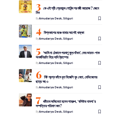
কে এই শ্রী প্রেমানন্দ গোবিন্দ শরণজী মহারাজ ? জেনে
নিন
By
Amudarya Desk, Siliguri
বিশ্বকাপের মঞ্চে নামার আগেই ধাক্কা
By
Amudarya Desk, Siliguri
‘আমি না ঠেকালে পরমাণু যুদ্ধ বাঁধত’, ফের ভারত-পাক
সংঘর্ষবিরতি নিয়ে দাবি ট্রাম্পের
By
Amudarya Desk, Siliguri
নিট প্রশ্ন ফাঁসে ধৃত বিজেপি যুব নেতা, মেডিকেলের
ছাত্র সহ ৩
By
Amudarya Desk, Siliguri
ধনীতম অভিনেতা হলেন শাহরুখ, ‘বলিউড বাদশা’র
সম্পত্তির পরিমাণ কত?
By
Amudarya Desk, Siliguri