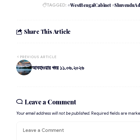
TAGGED:
#WestBengalCabinet #ShuvenduAdh
Share This Article
PREVIOUS ARTICLE
আবহাওয়ার খবর ১১.০৬.২০২৬
Leave a Comment
Your email address will not be published.
Required fields are mark