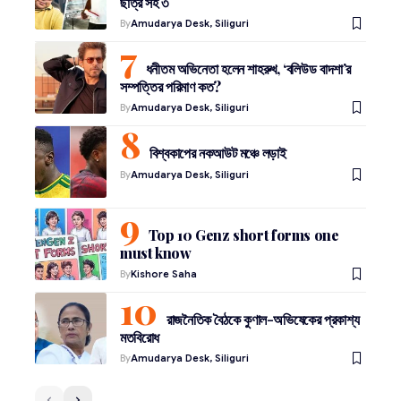
ছাত্র সহ ৩
By
Amudarya Desk, Siliguri
ধনীতম অভিনেতা হলেন শাহরুখ, ‘বলিউড বাদশা’র
সম্পত্তির পরিমাণ কত?
By
Amudarya Desk, Siliguri
বিশ্বকাপের নকআউট মঞ্চে লড়াই
By
Amudarya Desk, Siliguri
Top 10 Genz short forms one
must know
By
Kishore Saha
রাজনৈতিক বৈঠকে কুণাল-অভিষেকের প্রকাশ্য
মতবিরোধ
By
Amudarya Desk, Siliguri