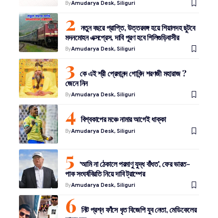
By
Amudarya Desk, Siliguri
নতুন বছরে প্রাপ্তি, উত্তরবঙ্গ হয়ে শিয়ালদহ ছুটবে
মদনমোহন এক্সপ্রেস, দাবি পূরণ হবে শিলিগুড়িবাসীর
By
Amudarya Desk, Siliguri
কে এই শ্রী প্রেমানন্দ গোবিন্দ শরণজী মহারাজ ?
জেনে নিন
By
Amudarya Desk, Siliguri
বিশ্বকাপের মঞ্চে নামার আগেই ধাক্কা
By
Amudarya Desk, Siliguri
‘আমি না ঠেকালে পরমাণু যুদ্ধ বাঁধত’, ফের ভারত-
পাক সংঘর্ষবিরতি নিয়ে দাবি ট্রাম্পের
By
Amudarya Desk, Siliguri
নিট প্রশ্ন ফাঁসে ধৃত বিজেপি যুব নেতা, মেডিকেলের