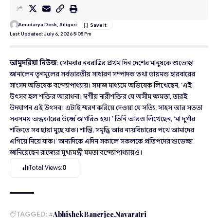
Amudarya Desk, Siliguri
Last Updated: July 6, 2026 5:05 Pm
আমুদরিয়া নিউজ
: সোমবার নবরাত্রির প্রথম দিন দেশের মানুষকে শুভেচ্ছা
জানালেন তৃণমূলের সর্বভারতীয় সাধারণ সম্পাদক তথা ডায়মন্ড হারবারের
সাংসদ অভিষেক বন্দ্যোপাধ্যায়। সমাজ মাধ্যমে অভিষেক লিখেছেন, ‘এই
উৎসব হল শক্তির আরাধনা। স্বর্গীয় নারীশক্তির যে অসীম ক্ষমতা, তারই
উদযাপন এই উৎসব। এটাই স্মরণ করিয়ে দেওয়া যে সত্যি, সাহস আর সততা
সবসময় অন্ধকারের উর্ধ্বে জাগরিত হয়। ’ তিনি আরও লিখেছেন, ‘মা দুর্গার
শক্তিতে সব ছায়া মুছে যাক। শান্তি, সমৃদ্ধি আর ন্যয়বিচারের পথে আমাদের
এগিয়ে নিয়ে যাক।’ অন্যদিকে এদিন সকালে সকলকে প্রতিপদের শুভেচ্ছা
জানিয়েছেন রাজ্যের মুখ্যমন্ত্রী মমতা বন্দ্যোপাধ্যায়ও।
Total Views:
0
TAGGED:
#Abhishek Banerjee
Navaratri