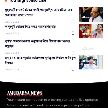
You Might Also Like
মুখ্যমন্ত্রীর সঙ্গে বৈঠকের পরেই পদপ্রাপ্তি, এনকেডিএ-এর
চেয়ারম্যান হলেন শোভন
পশ্চিমবঙ্গ
July 6, 2026
অন্নপূর্ণা যোজনা ঘিরে শহরে আলোচনার ঝড়
July 6, 2026
পশ্চিমবঙ্গ
তৃণমূল আমলের নকশা অনুমোদন নিয়ে বিস্ফোরক মন্তব্য
শুভেন্দুর
পশ্চিমবঙ্গ
July 6, 2026
মাত্র ৪৯ বছরে প্রয়াত ডোমকলের তৃণমূলের বিধায়ক জাফিকুল
পশ্চিমবঙ্গ
ইসলাম
মৃত্যু
July 6, 2026
Your instant connection to breaking stories and live updates.
Stay informed with real-time coverage across politics,