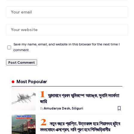
Save my name, email, and website in this browser for the next time I
comment.
Most Popoular
আন্দামানে প্রবল ভূমিকম্পে আতঙ্ক, সুনামি সতর্কতা
জারি
By
Amudarya Desk, Siliguri
নতুন বছরে প্রাপ্তি, উত্তরবঙ্গ হয়ে শিয়ালদহ ছুটবে
মদনমোহন এক্সপ্রেস, দাবি পূরণ হবে শিলিগুড়িবাসীর