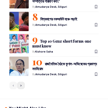
সম্পত্তির পরিমাণ কত?
By
Amudarya Desk, Siliguri
বিশ্বকাপের নকআউট মঞ্চে লড়াই
By
Amudarya Desk, Siliguri
Top 10 Genz short forms one
must know
By
Kishore Saha
রাজনৈতিক বৈঠকে কুণাল-অভিষেকের প্রকাশ্য
মতবিরোধ
By
Amudarya Desk, Siliguri