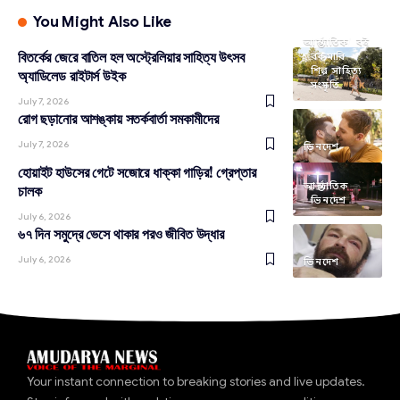
You Might Also Like
আন্তর্জাতিক
বই
বিতর্কের জেরে বাতিল হল অস্ট্রেলিয়ার সাহিত্য উৎসব
রকমারি
শিল্প সাহিত্য
অ্যাডিলেড রাইটার্স উইক
সংস্কৃতি
July 7, 2026
রোগ ছড়ানোর আশঙ্কায় সতর্কবার্তা সমকামীদের
July 7, 2026
ভিনদেশ
হোয়াইট হাউসের গেটে সজোরে ধাক্কা গাড়ির! গ্রেপ্তার
আন্তর্জাতিক
চালক
ভিনদেশ
July 6, 2026
৬৭ দিন সমুদ্রে ভেসে থাকার পরও জীবিত উদ্ধার
July 6, 2026
ভিনদেশ
Your instant connection to breaking stories and live updates.