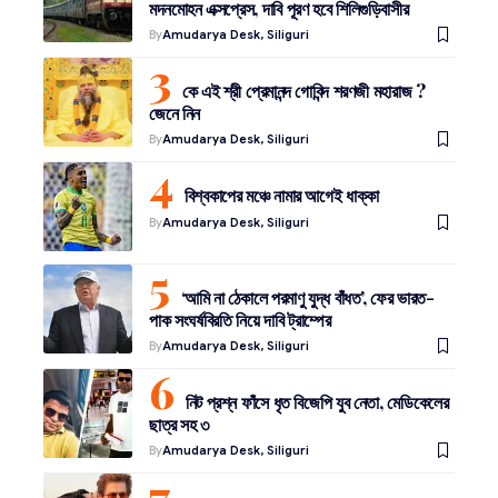
মদনমোহন এক্সপ্রেস, দাবি পূরণ হবে শিলিগুড়িবাসীর
By
Amudarya Desk, Siliguri
কে এই শ্রী প্রেমানন্দ গোবিন্দ শরণজী মহারাজ ?
জেনে নিন
By
Amudarya Desk, Siliguri
বিশ্বকাপের মঞ্চে নামার আগেই ধাক্কা
By
Amudarya Desk, Siliguri
‘আমি না ঠেকালে পরমাণু যুদ্ধ বাঁধত’, ফের ভারত-
পাক সংঘর্ষবিরতি নিয়ে দাবি ট্রাম্পের
By
Amudarya Desk, Siliguri
নিট প্রশ্ন ফাঁসে ধৃত বিজেপি যুব নেতা, মেডিকেলের
ছাত্র সহ ৩
By
Amudarya Desk, Siliguri