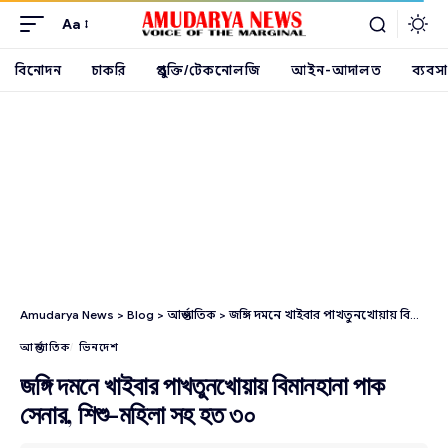
Aa
বিনোদন
চাকরি
প্রযুক্তি/টেকনোলজি
আইন-আদালত
ব্যবসা
Amudarya News
>
Blog
>
আন্তর্জাতিক
>
জঙ্গি দমনে খাইবার পাখতুনখোয়ায় বিমানহানা পাক সেনার, শিশু-মহিলা সহ হত ৩০
আন্তর্জাতিক
ভিনদেশ
জঙ্গি দমনে খাইবার পাখতুনখোয়ায় বিমানহানা পাক
সেনার, শিশু-মহিলা সহ হত ৩০