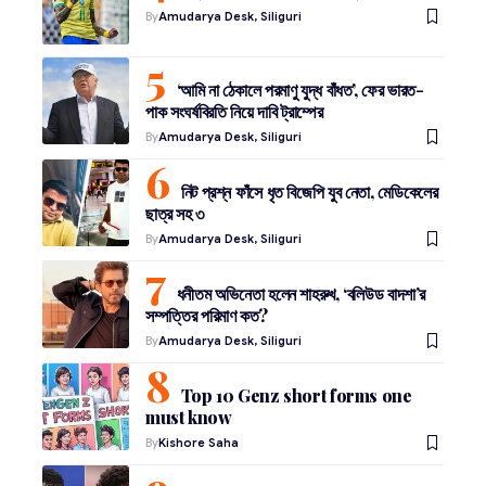
By
Amudarya Desk, Siliguri
‘আমি না ঠেকালে পরমাণু যুদ্ধ বাঁধত’, ফের ভারত-
পাক সংঘর্ষবিরতি নিয়ে দাবি ট্রাম্পের
By
Amudarya Desk, Siliguri
নিট প্রশ্ন ফাঁসে ধৃত বিজেপি যুব নেতা, মেডিকেলের
ছাত্র সহ ৩
By
Amudarya Desk, Siliguri
ধনীতম অভিনেতা হলেন শাহরুখ, ‘বলিউড বাদশা’র
সম্পত্তির পরিমাণ কত?
By
Amudarya Desk, Siliguri
Top 10 Genz short forms one
must know
By
Kishore Saha