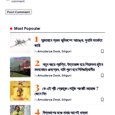
comment.
Most Popoular
আন্দামানে প্রবল ভূমিকম্পে আতঙ্ক, সুনামি সতর্কতা
জারি
By
Amudarya Desk, Siliguri
নতুন বছরে প্রাপ্তি, উত্তরবঙ্গ হয়ে শিয়ালদহ ছুটবে
মদনমোহন এক্সপ্রেস, দাবি পূরণ হবে শিলিগুড়িবাসীর
By
Amudarya Desk, Siliguri
কে এই শ্রী প্রেমানন্দ গোবিন্দ শরণজী মহারাজ ?
জেনে নিন
By
Amudarya Desk, Siliguri
বিশ্বকাপের মঞ্চে নামার আগেই ধাক্কা