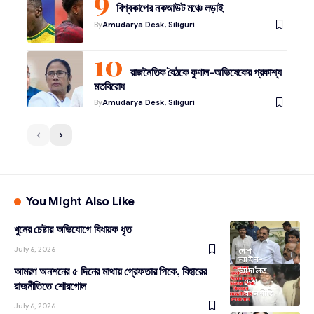
বিশ্বকাপের নকআউট মঞ্চে লড়াই
By
Amudarya Desk, Siliguri
রাজনৈতিক বৈঠকে কুণাল-অভিষেকের প্রকাশ্য
মতবিরোধ
By
Amudarya Desk, Siliguri
You Might Also Like
খুনের চেষ্টার অভিযোগে বিধায়ক ধৃত
July 6, 2026
দেশ
আইন-
আমরণ অনশনের ৫ দিনের মাথায় গ্রেফতার পিকে, বিহারের
আদালত
দেশ
রাজনীতিতে শোরগোল
রাজনীতি
July 6, 2026