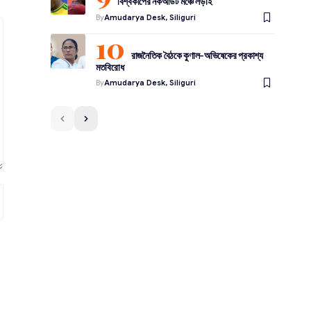
বিশ্বকাপের নকআউট মঞ্চে লড়াই
By
Amudarya Desk, Siliguri
রাজনৈতিক বৈঠকে কুণাল-অভিষেকের প্রকাশ্য
মতবিরোধ
By
Amudarya Desk, Siliguri