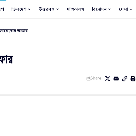
েশ
ভিনদেশ
উত্তরবঙ্গ
দক্ষিণবঙ্গ
বিনোদন
খেলা
িলায়েন্সের অফার
অফার
Share