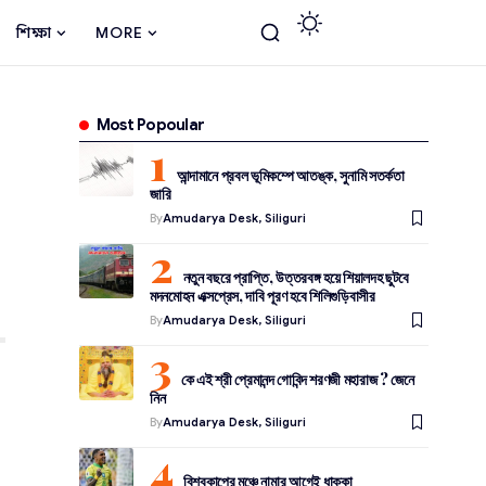
শিক্ষা
MORE
Most Popoular
আন্দামানে প্রবল ভূমিকম্পে আতঙ্ক, সুনামি সতর্কতা
জারি
By
Amudarya Desk, Siliguri
নতুন বছরে প্রাপ্তি, উত্তরবঙ্গ হয়ে শিয়ালদহ ছুটবে
মদনমোহন এক্সপ্রেস, দাবি পূরণ হবে শিলিগুড়িবাসীর
By
Amudarya Desk, Siliguri
কে এই শ্রী প্রেমানন্দ গোবিন্দ শরণজী মহারাজ ? জেনে
নিন
By
Amudarya Desk, Siliguri
বিশ্বকাপের মঞ্চে নামার আগেই ধাক্কা