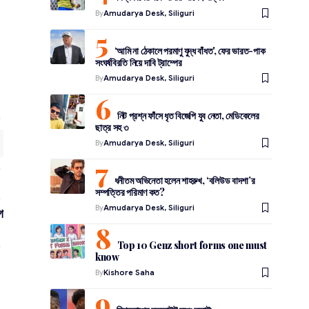
By
Amudarya Desk, Siliguri
‘আমি না ঠেকালে পরমাণু যুদ্ধ বাঁধত’, ফের ভারত-পাক
সংঘর্ষবিরতি নিয়ে দাবি ট্রাম্পের
By
Amudarya Desk, Siliguri
নিট প্রশ্ন ফাঁসে ধৃত বিজেপি যুব নেতা, মেডিকেলের
ছাত্র সহ ৩
By
Amudarya Desk, Siliguri
ধনীতম অভিনেতা হলেন শাহরুখ, ‘বলিউড বাদশা’র
সম্পত্তির পরিমাণ কত?
By
Amudarya Desk, Siliguri
গ
Top 10 Genz short forms one must
know
By
Kishore Saha