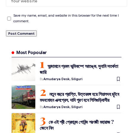
Save my name, email, and website in this browser for the next time I
comment.
Most Popoular
আন্দামানে প্রবল ভূমিকম্পে আতঙ্ক, সুনামি সতর্কতা
জারি
By
Amudarya Desk, Siliguri
নতুন বছরে প্রাপ্তি, উত্তরবঙ্গ হয়ে শিয়ালদহ ছুটবে
মদনমোহন এক্সপ্রেস, দাবি পূরণ হবে শিলিগুড়িবাসীর
By
Amudarya Desk, Siliguri
কে এই শ্রী প্রেমানন্দ গোবিন্দ শরণজী মহারাজ ?
জেনে নিন