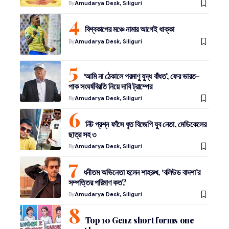
By
Amudarya Desk, Siliguri
বিশ্বকাপের মঞ্চে নামার আগেই ধাক্কা
By
Amudarya Desk, Siliguri
‘আমি না ঠেকালে পরমাণু যুদ্ধ বাঁধত’, ফের ভারত-
পাক সংঘর্ষবিরতি নিয়ে দাবি ট্রাম্পের
By
Amudarya Desk, Siliguri
নিট প্রশ্ন ফাঁসে ধৃত বিজেপি যুব নেতা, মেডিকেলের
ছাত্র সহ ৩
By
Amudarya Desk, Siliguri
ধনীতম অভিনেতা হলেন শাহরুখ, ‘বলিউড বাদশা’র
সম্পত্তির পরিমাণ কত?
By
Amudarya Desk, Siliguri
Top 10 Genz short forms one