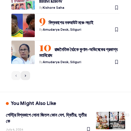
must know
By
Kishore Saha
বিশ্বকাপের নকআউট মঞ্চে লড়াই
By
Amudarya Desk, Siliguri
রাজনৈতিক বৈঠকে কুণাল-অভিষেকের প্রকাশ্য
মতবিরোধ
By
Amudarya Desk, Siliguri
You Might Also Like
পেস্ট্রি বিশ্বকাপে সোনা জিতল কোন দেশ, দ্বিতীয়, তৃতীয়
UNCATEGORIZED
আন্তর্জাতিক
কে
খাদ্য-পানীয়
July 6, 2026