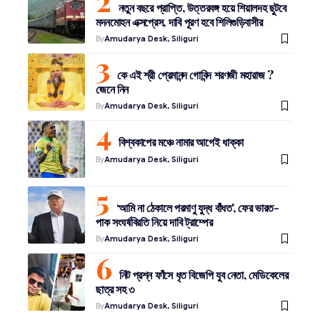
নতুন বছরে প্রাপ্তি, উত্তরবঙ্গ হয়ে শিয়ালদহ ছুটবে
মদনমোহন এক্সপ্রেস, দাবি পূরণ হবে শিলিগুড়িবাসীর
By
Amudarya Desk, Siliguri
কে এই শ্রী প্রেমানন্দ গোবিন্দ শরণজী মহারাজ ?
জেনে নিন
By
Amudarya Desk, Siliguri
বিশ্বকাপের মঞ্চে নামার আগেই ধাক্কা
By
Amudarya Desk, Siliguri
‘আমি না ঠেকালে পরমাণু যুদ্ধ বাঁধত’, ফের ভারত-
পাক সংঘর্ষবিরতি নিয়ে দাবি ট্রাম্পের
By
Amudarya Desk, Siliguri
নিট প্রশ্ন ফাঁসে ধৃত বিজেপি যুব নেতা, মেডিকেলের
ছাত্র সহ ৩
By
Amudarya Desk, Siliguri