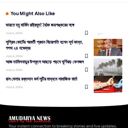
You Might Also Like
ভারতে হবু মার্কিন রাষ্ট্রদূত! বৈঠক জয়শঙ্করের সঙ্গে
July 6, 2026
দেশ
সুপ্রিম কোর্টের পরবর্তী প্রধান বিচারপতি হলেন সূর্য কান্ত,
আইন-
আদালত
শপথ ২৪ নভেম্বর
দেশ
July 6, 2026
আজ তামিলনাড়ুর উপকূলে আছড়ে পড়বে ঘূর্ণিঝড় ফেনজল
July 6, 2026
দেশ
রাস মেলায় রক্তদান কর্ম সূচীর মাধ্যমে সামাজিক বার্তা
July 6, 2026
দেশ
Your instant connection to breaking stories and live updates.