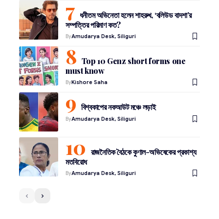
ধনীতম অভিনেতা হলেন শাহরুখ, ‘বলিউড বাদশা’র
সম্পত্তির পরিমাণ কত?
By
Amudarya Desk, Siliguri
Top 10 Genz short forms one
must know
By
Kishore Saha
বিশ্বকাপের নকআউট মঞ্চে লড়াই
By
Amudarya Desk, Siliguri
রাজনৈতিক বৈঠকে কুণাল-অভিষেকের প্রকাশ্য
মতবিরোধ
By
Amudarya Desk, Siliguri