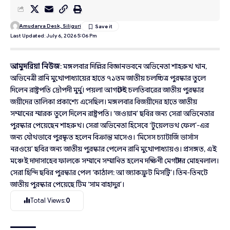
Amudarya Desk, Siliguri
Last Updated: July 6, 2026 5:06 Pm
আমুদরিয়া নিউজ
: মঙ্গলবার দিল্লির বিজ্ঞানভবনে অভিনেতা শাহরুখ খান,
অভিনেত্রী রানি মুখোপাধ্যায়ের হাতে ৭১তম জাতীয় চলচ্চিত্র পুরস্কার তুলে
দিলেন রাষ্ট্রপতি দ্রৌপদী মুর্মু। পয়লা আগস্টেই চলতিবারের জাতীয় পুরস্কার
জয়ীদের তালিকা প্রকাশ্যে এসেছিল। মঙ্গলবার বিজয়ীদের হাতে জাতীয়
সম্মানের স্মারক তুলে দিলেন রাষ্ট্রপতি। ‘জওয়ান’ ছবির জন্য সেরা অভিনেতার
পুরস্কার পেয়েছেন শাহরুখ। সেরা অভিনেতা হিসেবে ‘টুয়েলভথ ফেল’-এর
জন্য যৌথভাবে পুরস্কৃত হলেন বিক্রান্ত মাসেও। ‘মিসেস চ্যাটার্জি ভার্সাস
নরওয়ে’ ছবির জন্য জাতীয় পুরস্কার পেলেন রানি মুখোপাধ্যায়ও। প্রসঙ্গত, এই
মঞ্চেই দাদাসাহেব ফালকে সম্মানে সম্মানিত হলেন দক্ষিণী মেগাস্টার মোহনলাল।
সেরা হিন্দি ছবির পুরস্কার পেল ‘কাঠাল: আ জ্যাকফ্রুট মিসট্রি’। তিন-তিনটে
জাতীয় পুরস্কার পেয়েছে টিম ‘সাম বাহাদুর’।
Total Views:
0