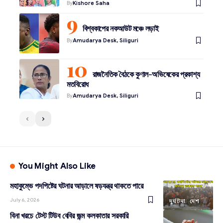
By
Kishore Saha
বিশ্বকাপের নকআউট মঞ্চে লড়াই
By
Amudarya Desk, Siliguri
রাজনৈতিক বৈঠকে কুণাল-অভিষেকের প্রকাশ্য
মতবিরোধ
By
Amudarya Desk, Siliguri
You Might Also Like
মহাকুম্ভে পদপিষ্টের ঘটনার আড়ালে ষড়যন্ত্র থাকতে পারে
July 6, 2026
দুর্ঘটনা
দেশ
বিনা খরচে টেস্ট টিউব বেবির জন্ম কলকাতার সরকারি