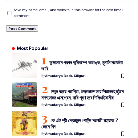
Save my name, email, and website in this browser for the next time I
comment.
Most Popoular
আন্দামানে প্রবল ভূমিকম্পে আতঙ্ক, সুনামি সতর্কতা
জারি
By
Amudarya Desk, Siliguri
নতুন বছরে প্রাপ্তি, উত্তরবঙ্গ হয়ে শিয়ালদহ ছুটবে
মদনমোহন এক্সপ্রেস, দাবি পূরণ হবে শিলিগুড়িবাসীর
By
Amudarya Desk, Siliguri
কে এই শ্রী প্রেমানন্দ গোবিন্দ শরণজী মহারাজ ?
জেনে নিন
By
Amudarya Desk, Siliguri