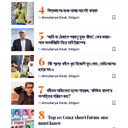
বিশ্বকাপের মঞ্চে নামার আগেই ধাক্কা
By
Amudarya Desk, Siliguri
‘আমি না ঠেকালে পরমাণু যুদ্ধ বাঁধত’, ফের ভারত-
পাক সংঘর্ষবিরতি নিয়ে দাবি ট্রাম্পের
By
Amudarya Desk, Siliguri
নিট প্রশ্ন ফাঁসে ধৃত বিজেপি যুব নেতা, মেডিকেলের
ছাত্র সহ ৩
By
Amudarya Desk, Siliguri
ধনীতম অভিনেতা হলেন শাহরুখ, ‘বলিউড বাদশা’র
সম্পত্তির পরিমাণ কত?
By
Amudarya Desk, Siliguri
Top 10 Genz short forms one
must know