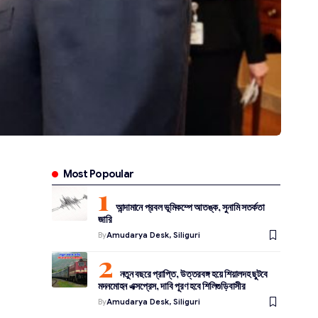
Most Popoular
আন্দামানে প্রবল ভূমিকম্পে আতঙ্ক, সুনামি সতর্কতা
জারি
By
Amudarya Desk, Siliguri
নতুন বছরে প্রাপ্তি, উত্তরবঙ্গ হয়ে শিয়ালদহ ছুটবে
মদনমোহন এক্সপ্রেস, দাবি পূরণ হবে শিলিগুড়িবাসীর
By
Amudarya Desk, Siliguri