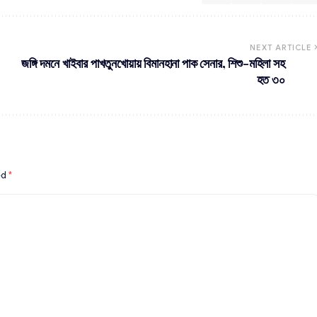
NEXT ARTICLE
জঙ্গি দমনে খাইবার পাখতুনখোয়ায় বিমানহানা পাক সেনার, শিশু-মহিলা সহ
হত ৩০
ed
*