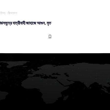
র্ঘটনা
ভিনদেশ
াঝসমুদ্রে যাত্রীবাহী জাহাজে আগুন, মৃত