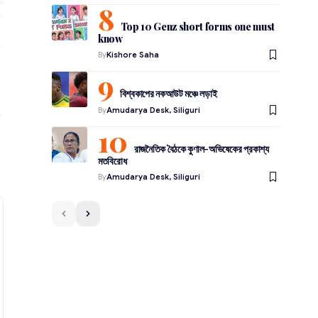
Top 10 Genz short forms one must
know
By
Kishore Saha
বিশ্বকাপের নকআউট মঞ্চে লড়াই
By
Amudarya Desk, Siliguri
রাজনৈতিক বৈঠকে কুণাল-অভিষেকের প্রকাশ্য
মতবিরোধ
By
Amudarya Desk, Siliguri