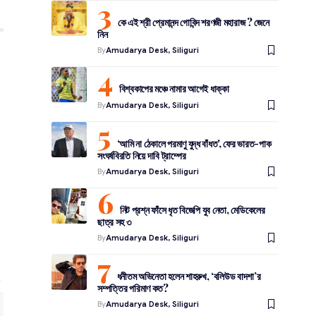
কে এই শ্রী প্রেমানন্দ গোবিন্দ শরণজী মহারাজ ? জেনে
নিন
By
Amudarya Desk, Siliguri
বিশ্বকাপের মঞ্চে নামার আগেই ধাক্কা
By
Amudarya Desk, Siliguri
‘আমি না ঠেকালে পরমাণু যুদ্ধ বাঁধত’, ফের ভারত-পাক
সংঘর্ষবিরতি নিয়ে দাবি ট্রাম্পের
By
Amudarya Desk, Siliguri
নিট প্রশ্ন ফাঁসে ধৃত বিজেপি যুব নেতা, মেডিকেলের
ছাত্র সহ ৩
By
Amudarya Desk, Siliguri
ধনীতম অভিনেতা হলেন শাহরুখ, ‘বলিউড বাদশা’র
সম্পত্তির পরিমাণ কত?
By
Amudarya Desk, Siliguri