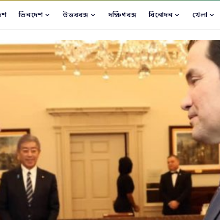
েশ
ভিনদেশ
উত্তরবঙ্গ
দক্ষিণবঙ্গ
বিনোদন
খেলা