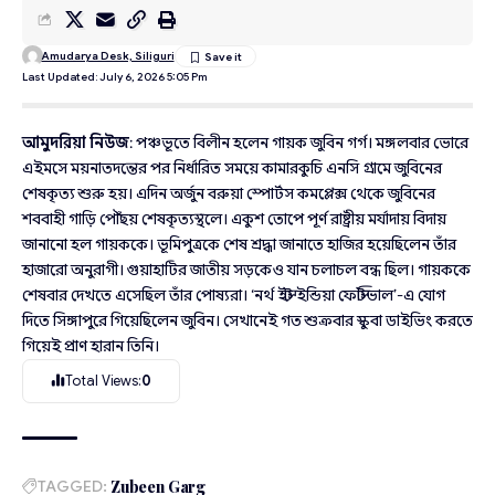
Amudarya Desk, Siliguri
Last Updated: July 6, 2026 5:05 Pm
আমুদরিয়া নিউজ
: পঞ্চভূতে বিলীন হলেন গায়ক জুবিন গর্গ। মঙ্গলবার ভোরে
এইমসে ময়নাতদন্তের পর নির্ধারিত সময়ে কামারকুচি এনসি গ্রামে জুবিনের
শেষকৃত্য শুরু হয়। এদিন অর্জুন বরুয়া স্পোর্টস কমপ্লেক্স থেকে জুবিনের
শববাহী গাড়ি পৌঁছয় শেষকৃত্যস্থলে। একুশ তোপে পূর্ণ রাষ্ট্রীয় মর্যাদায় বিদায়
জানানো হল গায়ককে। ভূমিপুত্রকে শেষ শ্রদ্ধা জানাতে হাজির হয়েছিলেন তাঁর
হাজারো অনুরাগী। গুয়াহাটির জাতীয় সড়কেও যান চলাচল বন্ধ ছিল। গায়ককে
শেষবার দেখতে এসেছিল তাঁর পোষ্যরা। ‘নর্থ ইস্ট ইন্ডিয়া ফেস্টিভাল’-এ যোগ
দিতে সিঙ্গাপুরে গিয়েছিলেন জুবিন। সেখানেই গত শুক্রবার স্কুবা ডাইভিং করতে
গিয়েই প্রাণ হারান তিনি।
Total Views:
0
TAGGED:
Zubeen Garg