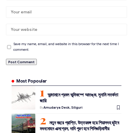
Save my name, email, and website in this browser for the next time I
comment.
Most Popoular
আন্দামানে প্রবল ভূমিকম্পে আতঙ্ক, সুনামি সতর্কতা
জারি
By
Amudarya Desk, Siliguri
নতুন বছরে প্রাপ্তি, উত্তরবঙ্গ হয়ে শিয়ালদহ ছুটবে
মদনমোহন এক্সপ্রেস, দাবি পূরণ হবে শিলিগুড়িবাসীর