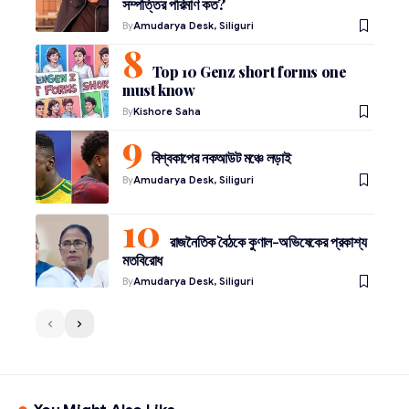
সম্পত্তির পরিমাণ কত?
By
Amudarya Desk, Siliguri
Top 10 Genz short forms one
must know
By
Kishore Saha
বিশ্বকাপের নকআউট মঞ্চে লড়াই
By
Amudarya Desk, Siliguri
রাজনৈতিক বৈঠকে কুণাল-অভিষেকের প্রকাশ্য
মতবিরোধ
By
Amudarya Desk, Siliguri