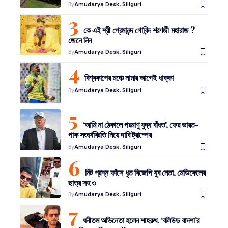
By
Amudarya Desk, Siliguri
কে এই শ্রী প্রেমানন্দ গোবিন্দ শরণজী মহারাজ ?
জেনে নিন
By
Amudarya Desk, Siliguri
বিশ্বকাপের মঞ্চে নামার আগেই ধাক্কা
By
Amudarya Desk, Siliguri
‘আমি না ঠেকালে পরমাণু যুদ্ধ বাঁধত’, ফের ভারত-
পাক সংঘর্ষবিরতি নিয়ে দাবি ট্রাম্পের
By
Amudarya Desk, Siliguri
নিট প্রশ্ন ফাঁসে ধৃত বিজেপি যুব নেতা, মেডিকেলের
ছাত্র সহ ৩
By
Amudarya Desk, Siliguri
ধনীতম অভিনেতা হলেন শাহরুখ, ‘বলিউড বাদশা’র