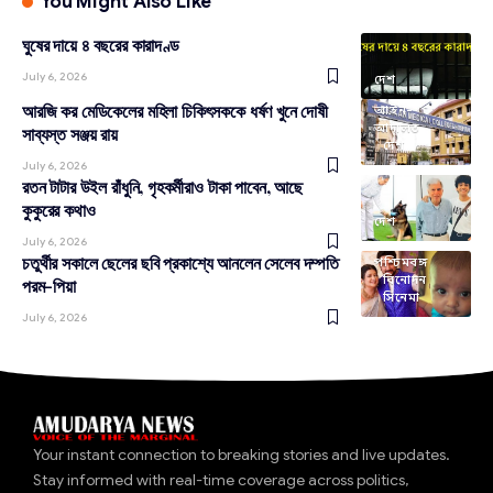
You Might Also Like
ঘুষের দায়ে ৪ বছরের কারাদণ্ড
July 6, 2026
দেশ
আরজি কর মেডিকেলের মহিলা চিকিৎসককে ধর্ষণ খুনে দোষী
আইন-
আদালত
সাব্যস্ত সঞ্জয় রায়
দেশ
July 6, 2026
রতন টাটার উইল রাঁধুনি, গৃহকর্মীরাও টাকা পাবেন, আছে
কুকুরের কথাও
দেশ
July 6, 2026
চতুর্থীর সকালে ছেলের ছবি প্রকাশ্যে আনলেন সেলেব দম্পতি
পশ্চিমবঙ্গ
বিনোদন
পরম-পিয়া
সিনেমা
July 6, 2026
Your instant connection to breaking stories and live updates.
Stay informed with real-time coverage across politics,